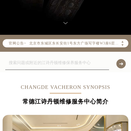
2026年8月江诗丹顿全国官方售后客户服务热线：400-882-9682
江诗丹顿官方全国统一服务热线400-882-9682，服务覆盖中国大陆、香港、澳门、台湾全部区域（非大陆需加拨“+86”）
2026年8月江诗丹顿售后服务中心最新网点地址：
北京市朝阳区建国门外大街甲6号华熙国际中心写字楼D座11层1102室（北京总部）（需提前预约）
北京市东城区东长安街1号东方广场写字楼W3座6层602室（需提前预约）
▲
官网公告>
天津市和平区赤峰道136号天津国际金融中心写字楼26层2603室（需提前预约）
▼
上海市徐汇区虹桥路3号港汇中心写字楼2座37层3705室（需提前预约）
上海市黄浦区南京东路299号宏伊国际广场写字楼8层806室（需提前预约）
南京市秦淮区中山南路1号（新街口）南京中心写字楼22层C1-1室（需提前预约）
常州市新北区龙锦路1590号现代传媒中心写字楼5号楼10层1008室（需提前预约）
徐州市鼓楼区淮海东路29号苏宁广场IFC国际金融中心写字楼35层3508室（需提前预约）
CHANGDE VACHERON SYNOPSIS
扬州市邗江区国展路29号星耀天地写字楼1号楼18层1803室（需提前预约）
常德江诗丹顿维修服务中心简介
盐城市盐都区世纪大道5号盐城金融城写字楼1号楼16层1604室（需提前预约）
泰州市海陵区永定东路399号置地商务中心东塔写字楼（华润万象城）17层1706室（需提前预约）
宁波市江北区大闸南路500号来福士广场办公楼20层2009室（需提前预约）
杭州市上城区钱江路1366号华润大厦写字楼A座5层503-5室（需提前预约）