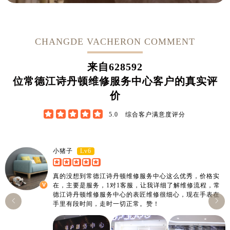
江西省宜春市袁州区中山中路江诗丹顿售后服务中心（需提前预约）
江西省鹰潭市月湖区胜利东路江诗丹顿售后服务中心（需提前预约）
山东省德州市德城区东风中路江诗丹顿售后服务中心（需提前预约）
CHANGDE VACHERON COMMENT
山东省东营市东营区济南路江诗丹顿售后服务中心（需提前预约）
山东省济南市历下区经十路11111号华润中心写字楼（万象城）15层1508室江诗丹顿售后服务中心（需提前预约）
来自
628592
山东省济宁市任城区太白楼路江诗丹顿售后服务中心（需提前预约）
位常德江诗丹顿维修服务中心客户的真实评
山东省莱芜市文化南路8号银座商城名表维修一楼名表维修江诗丹顿售后服务中心（需提前预约）
价
山东省临沂市兰山区解放路江诗丹顿售后服务中心（需提前预约）





5.0
综合客户满意度评分
山东省日照市东港区烟台路江诗丹顿售后服务中心（需提前预约）
山东省泰安市泰山区财源街道泰山大街江诗丹顿售后服务中心（需提前预约）
山东省威海市环翠区新威海路89号振华商厦一楼名表维修江诗丹顿售后服务中心（需提前预约）
Lv6
小猪子
山东省潍坊市奎文区东风东街江诗丹顿售后服务中心（需提前预约）
真的没想到常德江诗丹顿维修服务中心这么优秀，价格实
山东省枣庄市滕州市北辛路与善国路交叉口江诗丹顿售后服务中心（需提前预约）
在，主要是服务，1对1客服，让我详细了解维修流程，常
山东省淄博市张店区金晶大道江诗丹顿售后服务中心（需提前预约）
德江诗丹顿维修服务中心的表匠维修很细心，现在手表在


手里有段时间，走时一切正常。赞！
上海市黄浦区南京东路299号宏伊国际广场写字楼8层806室江诗丹顿售后服务中心（需提前预约）
上海市徐汇区虹桥路3号港汇中心2座37层3705室江诗丹顿售后服务中心（需提前预约）