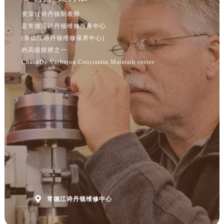
江苏省南京市秦淮区中山南路1号南京中心22层22-C1-C3室江诗丹顿售后服务中心（需提前预约）
资深江诗丹顿制表师
江苏省宿迁市宿城区西湖路江诗丹顿售后服务中心（需提前预约）
是常德江诗丹顿维修服务中心
江苏省泰州市海陵区永定东路399号置地商务中心东塔（华润万象城）17层1706室江诗丹顿售后服务中心（需提前预约）
(常德江诗丹顿维修保养中心)
江苏省徐州市鼓楼区淮海东路29号苏宁广场IFC国际金融中心35层3508室江诗丹顿售后服务中心（需提前预约）
的高级技师之一
江苏省盐城市盐都区世纪大道5号盐城金融城写字楼1号楼16层1604室江诗丹顿售后服务中心（需提前预约）
ChangDe Vacheron Constantin Maintain center
江苏省扬州市邗江区国展路29号星耀天地写字楼1号楼18层1803室江诗丹顿售后服务中心（需提前预约）
江苏省镇江市京口区中山东路江诗丹顿售后服务中心（需提前预约）
江西省抚州市临川区赣东大道江诗丹顿售后服务中心（需提前预约）
江西省赣州市章贡区文清路江诗丹顿售后服务中心（需提前预约）
江西省吉安市吉州区井冈山大道江诗丹顿售后服务中心（需提前预约）
江西省景德镇市珠山区珠山中路江诗丹顿售后服务中心（需提前预约）
江西省九江市浔阳区浔阳路江诗丹顿售后服务中心（需提前预约）
江西省南昌市红谷滩新区红谷中大道998号绿地双子塔（中央广场）A1座办公楼14层1407室江诗丹顿售后服务中心（需提前预约）
江西省萍乡市安源区萍安北大道与康庄路交叉口江诗丹顿售后服务中心（需提前预约）

常德江诗丹顿维修中心
江西省上饶市信州区滨江西路江诗丹顿售后服务中心（需提前预约）
江西省新余市渝水区北湖西路江诗丹顿售后服务中心（需提前预约）