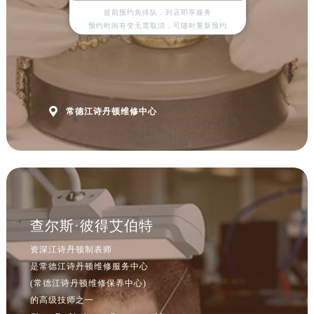
山西省吕梁市离石区永宁中路与建设街交叉口江诗丹顿售后服务中心（需提前预约）
提前预约免排队，到店即享服务
山西省朔州市朔城区怡西路与鄯阳西街交汇处江诗丹顿售后服务中心（需提前预约）
预约时间有变无需取消，可随时重新预约
山西省忻州市忻府区和平东街与七一南路交叉口江诗丹顿售后服务中心（需提前预约）
山西省阳泉市郊区平阳东街与新城大道交叉口江诗丹顿售后服务中心（需提前预约）
山西省运城市盐湖区河东街江诗丹顿售后服务中心（需提前预约）
山西省长治市潞州区英雄中路江诗丹顿售后服务中心（需提前预约）

常德江诗丹顿维修中心
山西省太原市迎泽区迎泽街道解放路15号亨得利名表维修授权店3楼江诗丹顿售后服务中心（需提前预约）
天津市和平区赤峰道136号天津国际金融中心26层2603室江诗丹顿售后服务中心（需提前预约）
安徽省安庆市迎江区人民路江诗丹顿售后服务中心（需提前预约）
安徽省蚌埠市蚌山区淮河路江诗丹顿售后服务中心（需提前预约）
安徽省亳州市谯城区魏武大道江诗丹顿售后服务中心（需提前预约）
安徽省池州市贵池区长江路江诗丹顿售后服务中心（需提前预约）
查尔斯·彼得艾伯特
安徽省滁州市琅琊区南谯北路江诗丹顿售后服务中心（需提前预约）
资深江诗丹顿制表师
安徽省阜阳市颍州区颍州北路江诗丹顿售后服务中心（需提前预约）
是常德江诗丹顿维修服务中心
安徽省淮北市相山区淮海路江诗丹顿售后服务中心（需提前预约）
(常德江诗丹顿维修保养中心)
安徽省淮南市田家庵区国庆中路江诗丹顿售后服务中心（需提前预约）
的高级技师之一