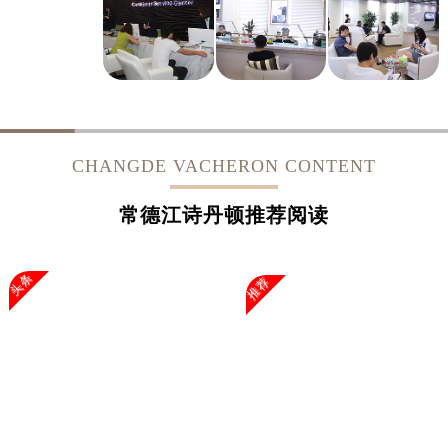
浙江省杭州市上城区钱江路1366号华润大厦A座5层503-5室江诗丹顿售后服务中心（需提前预约）
浙江省湖州市吴兴区劳动路江诗丹顿售后服务中心（需提前预约）
浙江省嘉兴市南湖区广益路705号嘉兴世界贸易中心A座13层1304室江诗丹顿售后服务中心（需提前预约）
浙江省金华市金东区东市南街777号金华万达广场4号楼22楼2209室江诗丹顿售后服务中心（需提前预约）
浙江省丽水市莲都区解放街江诗丹顿售后服务中心（需提前预约）
浙江省宁波市江北区大闸南路500号来福士广场办公楼20层2009室江诗丹顿售后服务中心（需提前预约）
CHANGDE VACHERON CONTENT
浙江省衢州市柯城区上街江诗丹顿售后服务中心（需提前预约）
浙江省绍兴市越城区胜利东路379号世茂天际中心写字楼8层805室江诗丹顿售后服务中心（需提前预约）
常德江诗丹顿推荐阅读
浙江省舟山市定海区解放东路江诗丹顿售后服务中心（需提前预约）
澳门特别行政区大堂区议事亭前地（新马路）江诗丹顿售后服务中心（需提前预约）
头条
推荐
澳门特别行政区风顺堂区南湾大马路江诗丹顿售后服务中心（需提前预约）
澳门特别行政区花地玛堂区关闸广场江诗丹顿售后服务中心（需提前预约）
澳门特别行政区花王堂区大三巴商圈江诗丹顿售后服务中心（需提前预约）
澳门特别行政区嘉模堂区官也街江诗丹顿售后服务中心（需提前预约）
澳门省路氹城市金光大道江诗丹顿售后服务中心（需提前预约）
澳门特别行政区望德堂区塔石广场江诗丹顿售后服务中心（需提前预约）