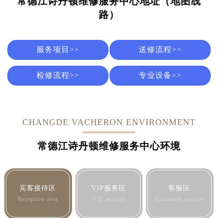
常德江诗丹顿维修服务中心地址（地图线
烟台市芝罘区胜利路139号万达金融中心A座907室（需提前预约）
路）
长春市朝阳区西安大路727号中银大厦A座(旺进大厦)18层09室（需提前预约）
贵阳市南明区都司高架桥路33号亨特国际金融中心14楼14D（需提前预约）
昆明市盘龙区北京路928号同德昆明广场写字楼10层06室（需提前预约）
服务项目>>
送修流程>>
石家庄市长安区中山东路39号勒泰中心写字楼B座13层07室（需提前预约）
西安市碑林区南关正街88号华侨城长安国际中心E座6楼10室（需提前预约）
检修流程>>
专业设备>>
海口市龙华区金贸东路5号海口华润大厦B座17层1707室（需提前预约）
唐山市路南区新华东道100号万达广场写字楼A座10层1002室（需提前预约）
台州市椒江区东海大道1800号腾达中心东1幢20楼2002室（需提前预约）
CHANGDE VACHERON ENVIRONMENT
内蒙古自治区呼和浩特市玉泉区大学西街70号华润万象城写字楼（鄂尔多斯大厦）23层2326室（需提前预约）
甘肃省兰州市七里河区西津西路16号兰州中心写字楼21层2102室（需提前预约）
常德江诗丹顿维修服务中心环境
重庆市解放碑渝中区民权路28号英利国际金融中心写字楼20层01室（需提前预约）
黑龙江省大庆市萨尔图区会战大街江诗丹顿售后服务中心（需提前预约）
黑龙江省鹤岗市向阳区红军路江诗丹顿售后服务中心（需提前预约）
宾客接待区
VIP服务区
客服区
黑龙江省黑河市爱辉区中央街江诗丹顿售后服务中心（需提前预约）
Reception area
VIP service
Customer service
黑龙江省鸡西市鸡冠区红军路江诗丹顿售后服务中心（需提前预约）