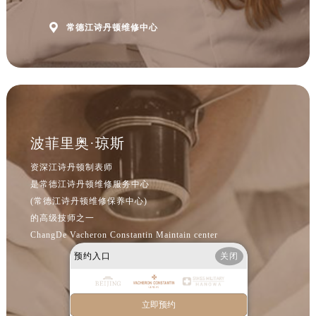
河北省保定市竞秀区朝阳北大街北国先天下江诗丹顿售后服务中心（需提前预约）
内蒙古自治区阿拉善盟市左旗土尔扈特大街江诗丹顿售后服务中心（需提前预约）

常德江诗丹顿维修中心
内蒙古自治区巴彦淖尔市临河区新华街江诗丹顿售后服务中心（需提前预约）
内蒙古自治区包头市青山区幸福路甲3号王府井百货名表维修江诗丹顿售后服务中心（需提前预约）
内蒙古自治区赤峰市红山区哈达街江诗丹顿售后服务中心（需提前预约）
内蒙古自治区鄂尔多斯市东胜区伊金霍洛街江诗丹顿售后服务中心（需提前预约）
内蒙古自治区呼伦贝尔市海拉尔区中央街江诗丹顿售后服务中心（需提前预约）
波菲里奥·琼斯
内蒙古自治区通辽市科尔沁区明仁大街江诗丹顿售后服务中心（需提前预约）
内蒙古自治区乌海市海勃湾区人民南路江诗丹顿售后服务中心（需提前预约）
资深江诗丹顿制表师
内蒙古自治区乌兰察布市集宁区恩和大街江诗丹顿售后服务中心（需提前预约）
是常德江诗丹顿维修服务中心
(常德江诗丹顿维修保养中心)
内蒙古自治区锡林郭勒盟市锡林浩特市光明街与额尔敦路交叉口江诗丹顿售后服务中心（需提前预约）
的高级技师之一
内蒙古自治区兴安盟市乌兰浩特市兴安大街江诗丹顿售后服务中心（需提前预约）
ChangDe Vacheron Constantin Maintain center
山西省大同市平城区迎宾街江诗丹顿售后服务中心（需提前预约）
预约入口
关闭
山西省晋城市城区黄华街江诗丹顿售后服务中心（需提前预约）
山西省晋中市榆次区顺城街江诗丹顿售后服务中心（需提前预约）
山西省临汾市尧都区解放路江诗丹顿售后服务中心（需提前预约）
立即预约