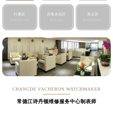
黑龙江省佳木斯市向阳区长安路江诗丹顿售后服务中心（需提前预约）
黑龙江省牡丹江市东安区太平路江诗丹顿售后服务中心（需提前预约）
打磨区
宾客休息区
茶点区
黑龙江省七台河市桃山区大同街江诗丹顿售后服务中心（需提前预约）
Polished area
Rest area
Refreshments
黑龙江省齐齐哈尔市龙沙区龙华路江诗丹顿售后服务中心（需提前预约）
黑龙江省双鸭山市尖山区新兴大街江诗丹顿售后服务中心（需提前预约）
黑龙江省绥化市北林区新华街与康庄路交叉口江诗丹顿售后服务中心（需提前预约）
黑龙江省伊春市伊美区通河路江诗丹顿售后服务中心（需提前预约）
吉林省白城市洮北区明仁南街江诗丹顿售后服务中心（需提前预约）
吉林省白山市浑江区浑江大街江诗丹顿售后服务中心（需提前预约）
吉林省吉林市船营区河南街江诗丹顿售后服务中心（需提前预约）
吉林省辽源市龙山区人民大街江诗丹顿售后服务中心（需提前预约）
吉林省梅河口市新华街道梅河大街江诗丹顿售后服务中心（需提前预约）
吉林省四平市铁东区紫气大路与南九经街交汇处江诗丹顿售后服务中心（需提前预约）
CHANGDE VACHERON WATCHMAKER
吉林省松原市宁江区五环大街江诗丹顿售后服务中心（需提前预约）
常德江诗丹顿维修服务中心制表师
吉林省通化市东昌区环通乡江南大街江诗丹顿售后服务中心（需提前预约）
吉林省延边市延吉市解放路江诗丹顿售后服务中心（需提前预约）