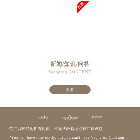
福建省福州市鼓楼区五四路128-1号恒力城写字楼15层03室江诗丹顿售后服务中心（需提前预约）
推荐
福建省厦门市思明区湖滨东路95号万象城华润大厦B座11层1104室江诗丹顿售后服务中心（需提前预约）
广东省潮州市潮安区新风路与潮汕路交汇处江诗丹顿售后服务中心（需提前预约）
广东省广州市天河区天河路230号万菱汇国际中心A塔7层704室江诗丹顿售后服务中心（需提前预约）
广东省广州市越秀区环市东路371-375号世界贸易中心大厦南塔15层1507室江诗丹顿售后服务中心（需提前预约）
广东省河源市源城区越王大道江诗丹顿售后服务中心（需提前预约）
广东省惠州市惠城区江北文昌一路7号华贸大厦1座30层3005室江诗丹顿售后服务中心（需提前预约）
新闻/知识/问答
广东省江门市蓬江区广场西路江诗丹顿售后服务中心（需提前预约）
Vacheron CONTENT
广东省揭阳市榕城进贤门步行街江诗丹顿售后服务中心（需提前预约）
广东省茂名市电白区水东街道迎宾大道江诗丹顿售后服务中心（需提前预约）
更多
广东省梅州市梅江区金燕大道江诗丹顿售后服务中心（需提前预约）
广东省清远市清城区湖西路江诗丹顿售后服务中心（需提前预约）
广东省汕头市龙湖区长平路江诗丹顿售后服务中心（需提前预约）
广东省汕尾市城区香洲街道园林社区翠园街江诗丹顿售后服务中心（需提前预约）
广东省韶关市武江区芙蓉新区与老城中心交汇处江诗丹顿售后服务中心（需提前预约）
你可以轻易地拥有时间，但无法轻易地拥有江诗丹顿
广东省深圳市罗湖区深南东路5001号华润大厦17层1701室江诗丹顿售后服务中心（需提前预约）
"You can have time easily, but you can't have Vacheron Constantin