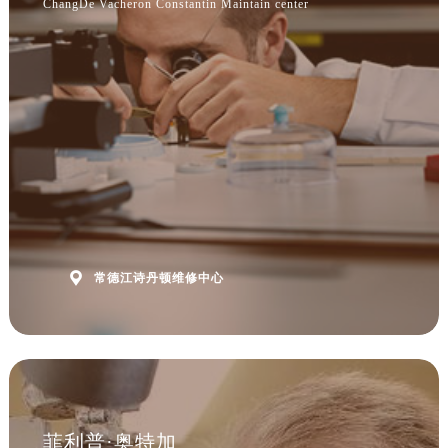
ChangDe Vacheron Constantin Maintain center
安徽省黄山市屯溪区黄山西路江诗丹顿售后服务中心（需提前预约）
安徽省六安市金安区解放中路江诗丹顿售后服务中心（需提前预约）
安徽省马鞍山市雨山区湖南西路江诗丹顿售后服务中心（需提前预约）
安徽省宿州市埇桥区人民中路江诗丹顿售后服务中心（需提前预约）
安徽省铜陵市铜官区石城大道江诗丹顿售后服务中心（需提前预约）
安徽省芜湖市镜湖区中山路步行街江诗丹顿售后服务中心（需提前预约）
安徽省宣城市宣州区叠嶂西路江诗丹顿售后服务中心（需提前预约）
福建省龙岩市新罗区九一南路江诗丹顿售后服务中心（需提前预约）
福建省南平市建阳区人民西路江诗丹顿售后服务中心（需提前预约）
福建省宁德市蕉城区天湖东路江诗丹顿售后服务中心（需提前预约）

常德江诗丹顿维修中心
福建省莆田市城厢区霞林街道荔华东大道江诗丹顿售后服务中心（需提前预约）
福建省三明市三元区东乾二路江诗丹顿售后服务中心（需提前预约）
福建省漳州市龙文区步港路江诗丹顿售后服务中心（需提前预约）
江苏省常州市新北区龙锦路1590号现代传媒中心5号楼10层1008室江诗丹顿售后服务中心（需提前预约）
江苏省淮安市清江浦区淮海北路江诗丹顿售后服务中心（需提前预约）
江苏省连云港市海州区通灌北路江诗丹顿售后服务中心（需提前预约）
菲利普·奥特加