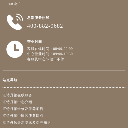
广东省阳江市江城区东风一路江诗丹顿售后服务中心（需提前预约）
easily.”
广东省云浮市云城区金山路江诗丹顿售后服务中心（需提前预约）
总部服务热线
广东省湛江市赤坎区观海北路江诗丹顿售后服务中心（需提前预约）
400-882-9682
广东省肇庆市端州区信安大道与砚都大道交汇处江诗丹顿售后服务中心（需提前预约）
广西壮族自治区百色市右江区中山二路江诗丹顿售后服务中心（需提前预约）
营业时间
广西壮族自治区北海市海城区北京路江诗丹顿售后服务中心（需提前预约）
客服在线时间：08:00-22:00
广西壮族自治区崇左市江州区石景林街道友谊大道与丽川路交汇处江诗丹顿售后服务中心（需提前预约）
中心营业时间：09:00-19:30
广西壮族自治区防城港市港口区金花茶大道江诗丹顿售后服务中心（需提前预约）
客服及中心节假日不休
广西壮族自治区贵港市港北区港城街道布山大道与仙衣路交叉口江诗丹顿售后服务中心（需提前预约）
广西壮族自治区桂林市秀峰区红岭路江诗丹顿售后服务中心（需提前预约）
站点导航
广西壮族自治区河池市金城江区金城江街道朝阳路江诗丹顿售后服务中心（需提前预约）
广西壮族自治区贺州市八步区城东街道灵峰南路江诗丹顿售后服务中心（需提前预约）
江诗丹顿在线服务
广西壮族自治区来宾市兴宾区桂中大道江诗丹顿售后服务中心（需提前预约）
江诗丹顿中心介绍
广西壮族自治区柳州市城中区中山中路江诗丹顿售后服务中心（需提前预约）
江诗丹顿维修及保养项目
广西壮族自治区钦州市钦南区金海湾东大街江诗丹顿售后服务中心（需提前预约）
江诗丹顿中国区服务网点
广西壮族自治区梧州市万秀区龙湖镇高旺路江诗丹顿售后服务中心（需提前预约）
江诗丹顿最新资讯及保养知识