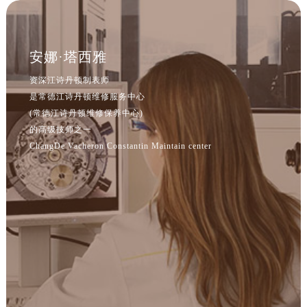
辽宁省鞍山市铁东区站前街江诗丹顿售后服务中心（需提前预约）
辽宁省本溪市平山区胜利路江诗丹顿售后服务中心（需提前预约）
辽宁省朝阳市双塔区新华路江诗丹顿售后服务中心（需提前预约）
安娜·塔西雅
辽宁省丹东市振兴区七经街江诗丹顿售后服务中心（需提前预约）
资深江诗丹顿制表师
辽宁省抚顺市新抚区东一路江诗丹顿售后服务中心（需提前预约）
是常德江诗丹顿维修服务中心
辽宁省阜新市海州区解放大街江诗丹顿售后服务中心（需提前预约）
(常德江诗丹顿维修保养中心)
辽宁省葫芦岛市连山区中央路江诗丹顿售后服务中心（需提前预约）
的高级技师之一
辽宁省锦州市古塔区中央大街江诗丹顿售后服务中心（需提前预约）
ChangDe Vacheron Constantin Maintain center
辽宁省辽阳市白塔区新运大街江诗丹顿售后服务中心（需提前预约）
辽宁省盘锦市兴隆台区石油大街江诗丹顿售后服务中心（需提前预约）
辽宁省铁岭市银州区南马路江诗丹顿售后服务中心（需提前预约）
辽宁省营口市站前区市府路与渤海大街交叉口江诗丹顿售后服务中心（需提前预约）
辽宁省沈阳市沈河区中街路137号亨得利名表维修授权店1楼江诗丹顿售后服务中心（需提前预约）
辽宁省沈阳市沈河区中街路83号亨得利名表维修授权店1楼江诗丹顿售后服务中心（需提前预约）
北京市朝阳区建国门外大街甲6号华熙国际中心D座11层1102室江诗丹顿售后服务中心（北京总部）（需提前预约）
北京市东城区东长安街1号王府井东方广场W3座6层602室江诗丹顿售后服务中心（需提前预约）