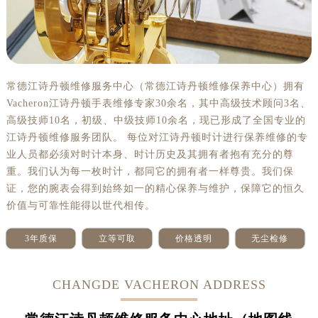
沈阳市沈河区中街路137号亨得利名表服务中心（品牌授权店）1层整层（需提前预约）
沈阳市沈河区中街路83号亨得利名表服务中心（品牌授权店）1层整层（需提前预约）
乌鲁木齐市天山区红山路26号时代广场（CCMALL）C座17层17-B（需提前预约）
温州市鹿城区锦绣路1067号置信广场10层1015室（需提前预约）
哈尔滨市道里区友谊西路600号富力中心T2座写字楼29层03室（需提前预约）
常德江诗丹顿维修服务中心（常德江诗丹顿维修保养中心）拥有
Vacheron江诗丹顿手表维修专家30余名，其中高级技术顾问3名、
大连市中山区人民路15号国际金融大厦7层G室（需提前预约）
高级技师10名，初级、中级技师10余名，现已形成了全国专业的
佛山市禅城区季华五路57号万科金融中心C座12层1205室（需提前预约）
江诗丹顿维修服务团队。 每位对江诗丹顿时计进行保养维修的专
东莞市东城街道鸿福东路1号民盈国贸中心T1写字楼9层907室（需提前预约）
业人员都必须对时计本身、时计历史及其拥有者抱有充分的尊
无锡市梁溪区人民中路139号恒隆广场写字楼1座11层1104室（需提前预约）
重。我们认为每一枚时计，都同它的拥有者一样尊贵。我们保
南通市崇川区工农路57号圆融广场写字楼16层1603室（需提前预约）
证，您的腕表会得到始终如一的精心保养与维护，保障它的恒久
苏州市苏州工业园区星港街199号苏州中心办公楼C座22层08室（需提前预约）
价值与可靠性能得以世代相传。
武汉市江汉区解放大道686号世界贸易大厦38层09室（需提前预约）
3年质保
立等可取
价格透明
无尘检修
南宁市青秀区金湖路59号地王大厦12楼1224室（需提前预约）
合肥市蜀山区潜山路111号万象城华润大厦B座12楼03室（需提前预约）
CHANGDE VACHERON ADDRESS
泉州市丰泽区宝洲路729号浦西万达中心写字楼A座7楼709室（需提前预约）
青岛市南区山东路6号华润大厦B座22层04室（需提前预约）