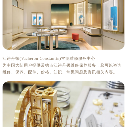
金华市金东区东市南街777号金华万达广场写字楼4号楼22层2209室（需提前预约）
绍兴市越城区胜利东路379号世茂天际中心写字楼8层805室（需提前预约）
嘉兴市南湖区广益路705号嘉兴世界贸易中心写字楼A座13层1304室（需提前预约）
南昌市红谷滩新区红谷中大道998号绿地双子塔（中央广场）A1座办公楼14层07室（需提前预约）
济南市历下区经十路11111号华润中心写字楼（万象城）15层1508室（需提前预约）
广州市天河区天河路230号万菱汇国际中心写字楼A塔7层704室（需提前预约）
广州市越秀区环市东路371-375号世界贸易中心大厦南塔写字楼15层07室（需提前预约）
深圳市罗湖区深南东路5001号华润大厦写字楼17层1701室（需提前预约）
江诗丹顿(Vacheron Constantin)常德维修服务中心
为中国大陆用户提供常德市江诗丹顿维修保养服务，您可以咨询
惠州市惠城区江北文昌一路7号华贸大厦写字楼1座30层05室（需提前预约）
维修、保养、配件、价格、知识、常见问题及资讯相关内容。
厦门市思明区湖滨东路95号华润大厦写字楼B座11层1104室（需提前预约）
福州市鼓楼区五四路128-1号恒力城写字楼15层03室（需提前预约）
成都市锦江区人民东路6号SAC东原中心写字楼24层2406B室（需提前预约）
重庆市江北区观音桥步行街2号融恒时代广场写字楼9层902室（需提前预约）
长沙市芙蓉区定王台街道建湘路393号世茂环球金融中心写字楼（芙蓉广场）10层13室（需提前预约）
郑州市二七区铭功路10号华润大厦写字楼29层2905室（需提前预约）
太原市迎泽区解放路15号亨得利名表服务中心（品牌授权店）3层整层（需提前预约）