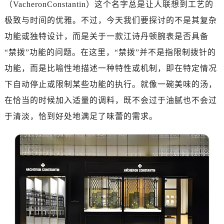
（VacheronConstantin）这个名字总是让人联想到工艺的
济南市历下区经十路11111号华润中心写字楼（万象城）15层1508室（需提前预约）
广州市天河区天河路230号万菱汇国际中心写字楼A塔7层704室（需提前预约）
极致与时间的优雅。不过，今天我们要探讨的不是其复杂
广州市越秀区环市东路371-375号世界贸易中心大厦南塔写字楼15层07室（需提前预约）
功能或独特设计，而是关于一款江诗丹顿腕表是否具备
深圳市罗湖区深南东路5001号华润大厦写字楼17层1701室（需提前预约）
“禁拨”功能的问题。在这里，“禁拨”并不是指限制拨针的
惠州市惠城区江北文昌一路7号华贸大厦写字楼1座30层05室（需提前预约）
功能，而是比喻性地描述一种特性或机制，即在特定情况
厦门市思明区湖滨东路95号华润大厦写字楼B座11层1104室（需提前预约）
下自动停止或限制某些功能的执行。就像一碗美味的汤，
福州市晋安区横屿路9号东二环泰禾中心写字楼2号楼5层509室（需提前预约）
在恰当的时候加入适量的调料，既不会过于油腻也不会过
成都市锦江区人民东路6号SAC东原中心写字楼24层2406B室（需提前预约）
于清淡，恰到好处地满足了味蕾的需求。
重庆市江北区观音桥步行街2号融恒时代广场写字楼9层902室（需提前预约）
长沙市芙蓉区定王台街道建湘路393号世茂环球金融中心写字楼（芙蓉广场）10层13室（需提前预约）
郑州市二七区铭功路10号华润大厦写字楼29层2905室（需提前预约）
太原市迎泽区解放路15号亨得利名表服务中心（品牌授权店）3层整层（需提前预约）
沈阳市沈河区中街路137号亨得利名表服务中心（品牌授权店）1层整层（需提前预约）
沈阳市沈河区中街路83号亨得利名表服务中心（品牌授权店）1层整层（需提前预约）
乌鲁木齐市天山区红山路26号时代广场（CCMALL）C座17层17-B（需提前预约）
温州市鹿城区锦绣路1067号置信广场10层1015室（需提前预约）