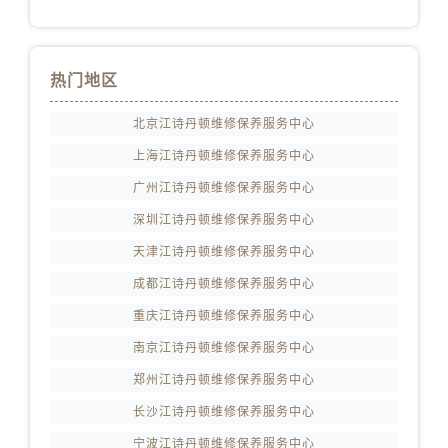
山东省临沂市兰山区解放路江诗丹顿售后服务中心（需提前预约）
山东省日照市东港区烟台路江诗丹顿售后服务中心（需提前预约）
山东省泰安市泰山区财源街道泰山大街江诗丹顿售后服务中心（需提前预约）
热门地区
山东省威海市环翠区新威海路89号振华商厦一楼名表维修江诗丹顿售后服务中心（需提前预约）
山东省潍坊市奎文区东风东街江诗丹顿售后服务中心（需提前预约）
北京江诗丹顿维修保养服务中心
山东省枣庄市滕州市北辛路与善国路交叉口江诗丹顿售后服务中心（需提前预约）
上海江诗丹顿维修保养服务中心
山东省淄博市张店区金晶大道江诗丹顿售后服务中心（需提前预约）
广州江诗丹顿维修保养服务中心
上海市黄浦区南京东路299号宏伊国际广场写字楼8层806室江诗丹顿售后服务中心（需提前预约）
深圳江诗丹顿维修保养服务中心
上海市徐汇区虹桥路3号港汇中心2座37层3705室江诗丹顿售后服务中心（需提前预约）
天津江诗丹顿维修保养服务中心
浙江省杭州市上城区钱江路1366号华润大厦A座5层503-5室江诗丹顿售后服务中心（需提前预约）
成都江诗丹顿维修保养服务中心
浙江省湖州市吴兴区劳动路江诗丹顿售后服务中心（需提前预约）
浙江省嘉兴市南湖区广益路705号嘉兴世界贸易中心A座13层1304室江诗丹顿售后服务中心（需提前预约）
重庆江诗丹顿维修保养服务中心
浙江省金华市金东区东市南街777号金华万达广场4号楼22楼2209室江诗丹顿售后服务中心（需提前预约）
南京江诗丹顿维修保养服务中心
浙江省丽水市莲都区解放街江诗丹顿售后服务中心（需提前预约）
郑州江诗丹顿维修保养服务中心
浙江省宁波市江北区大闸南路500号来福士广场办公楼20层2009室江诗丹顿售后服务中心（需提前预约）
长沙江诗丹顿维修保养服务中心
浙江省衢州市柯城区上街江诗丹顿售后服务中心（需提前预约）
宁波江诗丹顿维修保养服务中心