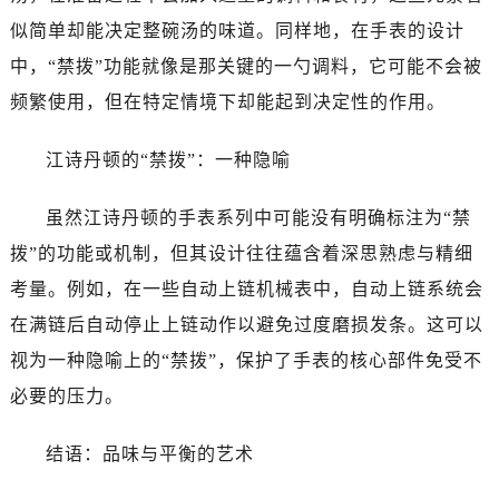
石家庄市长安区中山东路39号勒泰中心写字楼B座13层07室（需提前预约）
似简单却能决定整碗汤的味道。同样地，在手表的设计
西安市碑林区南关正街88号华侨城长安国际中心E座6楼10室（需提前预约）
中，“禁拨”功能就像是那关键的一勺调料，它可能不会被
海口市龙华区金贸东路5号海口华润大厦B座17层1707室（需提前预约）
频繁使用，但在特定情境下却能起到决定性的作用。
唐山市路南区新华东道100号万达广场写字楼A座10层1002室（需提前预约）
台州市椒江区东海大道1800号腾达中心东1幢20楼2002室（需提前预约）
江诗丹顿的“禁拨”：一种隐喻
黑龙江省大庆市萨尔图区会战大街江诗丹顿售后服务中心（需提前预约）
黑龙江省鹤岗市向阳区红军路江诗丹顿售后服务中心（需提前预约）
虽然江诗丹顿的手表系列中可能没有明确标注为“禁
黑龙江省黑河市爱辉区中央街江诗丹顿售后服务中心（需提前预约）
拨”的功能或机制，但其设计往往蕴含着深思熟虑与精细
黑龙江省鸡西市鸡冠区红军路江诗丹顿售后服务中心（需提前预约）
考量。例如，在一些自动上链机械表中，自动上链系统会
黑龙江省佳木斯市向阳区长安路江诗丹顿售后服务中心（需提前预约）
黑龙江省牡丹江市东安区太平路江诗丹顿售后服务中心（需提前预约）
在满链后自动停止上链动作以避免过度磨损发条。这可以
黑龙江省七台河市桃山区大同街江诗丹顿售后服务中心（需提前预约）
视为一种隐喻上的“禁拨”，保护了手表的核心部件免受不
黑龙江省齐齐哈尔市龙沙区龙华路江诗丹顿售后服务中心（需提前预约）
必要的压力。
黑龙江省双鸭山市尖山区新兴大街江诗丹顿售后服务中心（需提前预约）
黑龙江省绥化市北林区新华街与康庄路交叉口江诗丹顿售后服务中心（需提前预约）
结语：品味与平衡的艺术
黑龙江省伊春市伊美区通河路江诗丹顿售后服务中心（需提前预约）