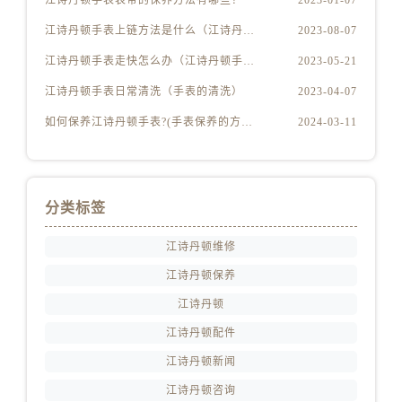
江诗丹顿手表表带的保养方法有哪些？
2023-01-07
江西省抚州市临川区赣东大道江诗丹顿售后服务中心（需提前预约）
江诗丹顿手表上链方法是什么（江诗丹顿怎么给手表上链）
2023-08-07
江西省赣州市章贡区文清路江诗丹顿售后服务中心（需提前预约）
江西省吉安市吉州区井冈山大道江诗丹顿售后服务中心（需提前预约）
江诗丹顿手表走快怎么办（江诗丹顿手表走快什么原因）
2023-05-21
江西省景德镇市珠山区珠山中路江诗丹顿售后服务中心（需提前预约）
江诗丹顿手表日常清洗（手表的清洗）
2023-04-07
江西省九江市浔阳区浔阳路江诗丹顿售后服务中心（需提前预约）
如何保养江诗丹顿手表?(手表保养的方法)
2024-03-11
江西省南昌市红谷滩新区红谷中大道998号绿地双子塔（中央广场）A1座办公楼14层1407室江诗丹顿售后服务中心（需提前预约）
江西省萍乡市安源区萍安北大道与康庄路交叉口江诗丹顿售后服务中心（需提前预约）
江西省上饶市信州区滨江西路江诗丹顿售后服务中心（需提前预约）
分类标签
江西省新余市渝水区北湖西路江诗丹顿售后服务中心（需提前预约）
江西省宜春市袁州区中山中路江诗丹顿售后服务中心（需提前预约）
江诗丹顿维修
江西省鹰潭市月湖区胜利东路江诗丹顿售后服务中心（需提前预约）
江诗丹顿保养
山东省德州市德城区东风中路江诗丹顿售后服务中心（需提前预约）
江诗丹顿
山东省东营市东营区济南路江诗丹顿售后服务中心（需提前预约）
山东省济南市历下区经十路11111号华润中心写字楼（万象城）15层1508室江诗丹顿售后服务中心（需提前预约）
江诗丹顿配件
山东省济宁市任城区太白楼路江诗丹顿售后服务中心（需提前预约）
江诗丹顿新闻
山东省莱芜市文化南路8号银座商城名表维修一楼名表维修江诗丹顿售后服务中心（需提前预约）
江诗丹顿咨询