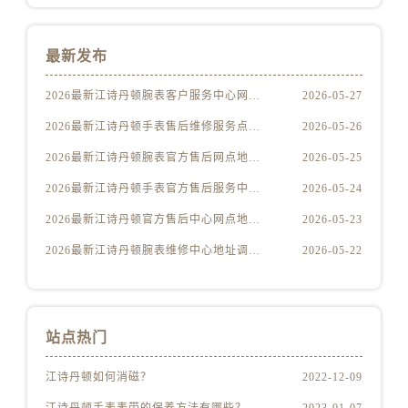
福建省龙岩市新罗区九一南路江诗丹顿售后服务中心（需提前预约）
福建省南平市建阳区人民西路江诗丹顿售后服务中心（需提前预约）
最新发布
福建省宁德市蕉城区天湖东路江诗丹顿售后服务中心（需提前预约）
福建省莆田市城厢区霞林街道荔华东大道江诗丹顿售后服务中心（需提前预约）
2026最新江诗丹顿腕表客户服务中心网点地址考察报告
2026-05-27
福建省三明市三元区东乾二路江诗丹顿售后服务中心（需提前预约）
2026最新江诗丹顿手表售后维修服务点地址实地探访报告
2026-05-26
福建省漳州市龙文区步港路江诗丹顿售后服务中心（需提前预约）
2026最新江诗丹顿腕表官方售后网点地址考察报告
2026-05-25
江苏省常州市新北区龙锦路1590号现代传媒中心5号楼10层1008室江诗丹顿售后服务中心（需提前预约）
江苏省淮安市清江浦区淮海北路江诗丹顿售后服务中心（需提前预约）
2026最新江诗丹顿手表官方售后服务中心地址调研报告
2026-05-24
江苏省连云港市海州区通灌北路江诗丹顿售后服务中心（需提前预约）
2026最新江诗丹顿官方售后中心网点地址实地探访报告
2026-05-23
江苏省南京市秦淮区中山南路1号南京中心22层22-C1-C3室江诗丹顿售后服务中心（需提前预约）
2026最新江诗丹顿腕表维修中心地址调研报告
2026-05-22
江苏省宿迁市宿城区西湖路江诗丹顿售后服务中心（需提前预约）
江苏省泰州市海陵区永定东路399号置地商务中心东塔（华润万象城）17层1706室江诗丹顿售后服务中心（需提前预约）
江苏省徐州市鼓楼区淮海东路29号苏宁广场IFC国际金融中心35层3508室江诗丹顿售后服务中心（需提前预约）
站点热门
江苏省盐城市盐都区世纪大道5号盐城金融城写字楼1号楼16层1604室江诗丹顿售后服务中心（需提前预约）
江苏省扬州市邗江区国展路29号星耀天地写字楼1号楼18层1803室江诗丹顿售后服务中心（需提前预约）
江诗丹顿如何消磁？
2022-12-09
江苏省镇江市京口区中山东路江诗丹顿售后服务中心（需提前预约）