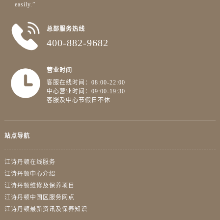
广西壮族自治区防城港市港口区金花茶大道江诗丹顿售后服务中心（需提前预约）
easily.”
广西壮族自治区贵港市港北区港城街道布山大道与仙衣路交叉口江诗丹顿售后服务中心（需提前预约）
总部服务热线
广西壮族自治区桂林市秀峰区红岭路江诗丹顿售后服务中心（需提前预约）
400-882-9682
广西壮族自治区河池市金城江区金城江街道朝阳路江诗丹顿售后服务中心（需提前预约）
广西壮族自治区贺州市八步区城东街道灵峰南路江诗丹顿售后服务中心（需提前预约）
营业时间
广西壮族自治区来宾市兴宾区桂中大道江诗丹顿售后服务中心（需提前预约）
客服在线时间：08:00-22:00
广西壮族自治区柳州市城中区中山中路江诗丹顿售后服务中心（需提前预约）
中心营业时间：09:00-19:30
广西壮族自治区钦州市钦南区金海湾东大街江诗丹顿售后服务中心（需提前预约）
客服及中心节假日不休
广西壮族自治区梧州市万秀区龙湖镇高旺路江诗丹顿售后服务中心（需提前预约）
广西壮族自治区玉林市玉州区金玉路江诗丹顿售后服务中心（需提前预约）
站点导航
海南省儋州市儋州市那大镇兰洋北路江诗丹顿售后服务中心（需提前预约）
海南省东方市八所镇解放西路江诗丹顿售后服务中心（需提前预约）
江诗丹顿在线服务
海南省琼海市嘉积镇东风路江诗丹顿售后服务中心（需提前预约）
江诗丹顿中心介绍
海南省三沙市西沙区西沙群岛永兴岛北京路江诗丹顿售后服务中心（需提前预约）
江诗丹顿维修及保养项目
海南省三亚市吉阳区迎宾路江诗丹顿售后服务中心（需提前预约）
江诗丹顿中国区服务网点
江诗丹顿最新资讯及保养知识
海南省万宁市万城镇解放路江诗丹顿售后服务中心（需提前预约）