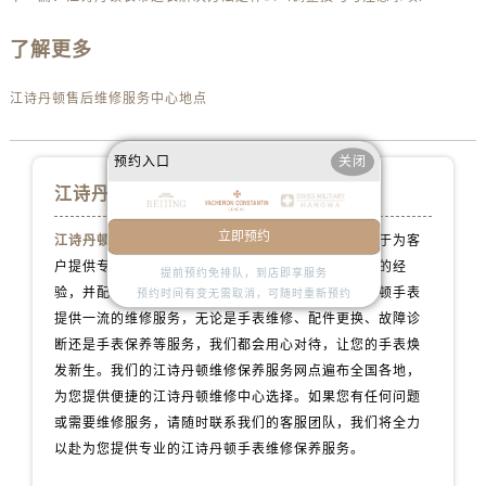
天津市和平区赤峰道136号天津国际金融中心26层2603室江诗丹顿售后服务中心（需提前预约）
安徽省安庆市迎江区人民路江诗丹顿售后服务中心（需提前预约）
了解更多
安徽省蚌埠市蚌山区淮河路江诗丹顿售后服务中心（需提前预约）
安徽省亳州市谯城区魏武大道江诗丹顿售后服务中心（需提前预约）
江诗丹顿售后维修服务中心地点
安徽省池州市贵池区长江路江诗丹顿售后服务中心（需提前预约）
安徽省滁州市琅琊区南谯北路江诗丹顿售后服务中心（需提前预约）
预约入口
关闭
安徽省阜阳市颍州区颍州北路江诗丹顿售后服务中心（需提前预约）
江诗丹顿手表维修服务中心
安徽省淮北市相山区淮海路江诗丹顿售后服务中心（需提前预约）
立即预约
江诗丹顿售后维修服务中心地点
拥有专业团队，致力于为客
安徽省淮南市田家庵区国庆中路江诗丹顿售后服务中心（需提前预约）
户提供专业的维修和保养服务。我们的技师拥有丰富的经
提前预约免排队，到店即享服务
安徽省黄山市屯溪区黄山西路江诗丹顿售后服务中心（需提前预约）
验，并配备了先进的维修设备，以确保为您的江诗丹顿手表
预约时间有变无需取消，可随时重新预约
安徽省六安市金安区解放中路江诗丹顿售后服务中心（需提前预约）
提供一流的维修服务，无论是手表维修、配件更换、故障诊
安徽省马鞍山市雨山区湖南西路江诗丹顿售后服务中心（需提前预约）
断还是手表保养等服务，我们都会用心对待，让您的手表焕
发新生。我们的江诗丹顿维修保养服务网点遍布全国各地，
安徽省宿州市埇桥区人民中路江诗丹顿售后服务中心（需提前预约）
为您提供便捷的江诗丹顿维修中心选择。如果您有任何问题
安徽省铜陵市铜官区石城大道江诗丹顿售后服务中心（需提前预约）
或需要维修服务，请随时联系我们的客服团队，我们将全力
安徽省芜湖市镜湖区中山路步行街江诗丹顿售后服务中心（需提前预约）
以赴为您提供专业的江诗丹顿手表维修保养服务。
安徽省宣城市宣州区叠嶂西路江诗丹顿售后服务中心（需提前预约）