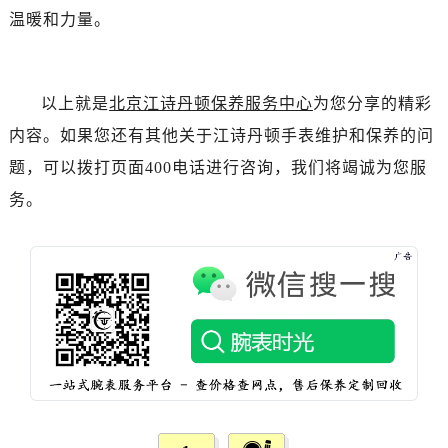
辽宁省锦州市古塔区中央大街江诗丹顿售后服务中心（需提前预约）
温暖和力量。
辽宁省辽阳市白塔区新运大街江诗丹顿售后服务中心（需提前预约）
辽宁省盘锦市兴隆台区石油大街江诗丹顿售后服务中心（需提前预约）
辽宁省铁岭市银州区南马路江诗丹顿售后服务中心（需提前预约）
以上就是
北京江诗丹顿保养服务中心
为您分享的精彩
辽宁省营口市站前区市府路与渤海大街交叉口江诗丹顿售后服务中心（需提前预约）
内容。如果您还有其他关于江诗丹顿手表维护和保养的问
辽宁省沈阳市沈河区中街路137号亨得利名表维修授权店1楼江诗丹顿售后服务中心（需提前预约）
题，可以拨打页面400电话进行咨询，我们将竭诚为您服
辽宁省沈阳市沈河区中街路83号亨得利名表维修授权店1楼江诗丹顿售后服务中心（需提前预约）
务。
北京市朝阳区建国门外大街甲6号华熙国际中心D座11层1102室江诗丹顿售后服务中心（需提前预约）
北京市东城区东长安街1号王府井东方广场W3座6层602室江诗丹顿售后服务中心（需提前预约）
河北省保定市竞秀区朝阳北大街北国先天下江诗丹顿售后服务中心（需提前预约）
内蒙古自治区阿拉善盟市左旗土尔扈特大街江诗丹顿售后服务中心（需提前预约）
内蒙古自治区巴彦淖尔市临河区新华街江诗丹顿售后服务中心（需提前预约）
内蒙古自治区包头市青山区幸福路甲3号王府井百货名表维修江诗丹顿售后服务中心（需提前预约）
内蒙古自治区赤峰市红山区哈达街江诗丹顿售后服务中心（需提前预约）
内蒙古自治区鄂尔多斯市东胜区伊金霍洛街江诗丹顿售后服务中心（需提前预约）
内蒙古自治区呼伦贝尔市海拉尔区中央街江诗丹顿售后服务中心（需提前预约）