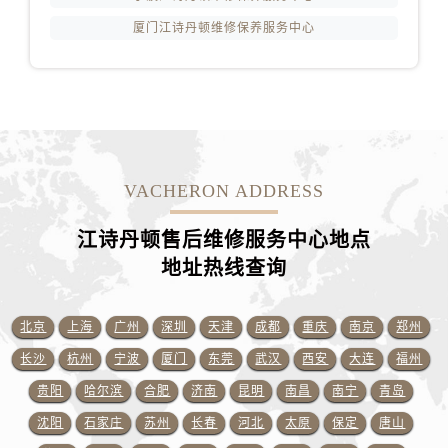
浙江省绍兴市越城区胜利东路379号世茂天际中心写字楼8层805室江诗丹顿售后服务中心（需提前预约）
厦门江诗丹顿维修保养服务中心
浙江省舟山市定海区解放东路江诗丹顿售后服务中心（需提前预约）
澳门特别行政区大堂区议事亭前地（新马路）江诗丹顿售后服务中心（需提前预约）
澳门特别行政区风顺堂区南湾大马路江诗丹顿售后服务中心（需提前预约）
澳门特别行政区花地玛堂区关闸广场江诗丹顿售后服务中心（需提前预约）
澳门特别行政区花王堂区大三巴商圈江诗丹顿售后服务中心（需提前预约）
澳门特别行政区嘉模堂区官也街江诗丹顿售后服务中心（需提前预约）
VACHERON ADDRESS
澳门省路氹城市金光大道江诗丹顿售后服务中心（需提前预约）
澳门特别行政区望德堂区塔石广场江诗丹顿售后服务中心（需提前预约）
江诗丹顿售后维修服务中心地点
福建省福州市晋安区竹屿路6号东二环泰禾广场2号楼5层509室江诗丹顿售后服务中心（需提前预约）
地址热线查询
福建省厦门市思明区湖滨东路95号万象城华润大厦B座11层1104室江诗丹顿售后服务中心（需提前预约）
广东省潮州市潮安区新风路与潮汕路交汇处江诗丹顿售后服务中心（需提前预约）
北京
上海
广州
深圳
天津
成都
重庆
南京
郑州
广东省广州市天河区天河路230号万菱汇国际中心A塔7层704室江诗丹顿售后服务中心（需提前预约）
长沙
杭州
宁波
厦门
东莞
武汉
西安
大连
福州
广东省广州市越秀区环市东路371-375号世界贸易中心大厦南塔15层1507室江诗丹顿售后服务中心（需提前预约）
贵阳
哈尔滨
合肥
济南
昆明
南昌
南宁
青岛
广东省河源市源城区越王大道江诗丹顿售后服务中心（需提前预约）
沈阳
石家庄
苏州
长春
河北
太原
保定
唐山
广东省惠州市惠城区江北文昌一路7号华贸大厦1座30层3005室江诗丹顿售后服务中心（需提前预约）