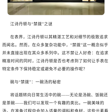
哈尔滨市南岗区东大直街146号上和置地广场金座12层1214室（需提前预约）
大连市中山区人民路15号国际金融大厦7层G室（需提前预约）
佛山市禅城区季华五路57号万科金融中心C座12层1205室（需提前预约）
东莞市东城街道鸿福东路1号民盈国贸中心T1写字楼9层907室（需提前预约）
江诗丹顿与“禁拨”之谜
无锡市梁溪区人民中路139号恒隆广场写字楼1座11层1104室（需提前预约）
在表界，江诗丹顿以其精湛工艺和对细节的极致追求
南通市崇川区工农路57号圆融广场写字楼16层1603室（需提前预约）
苏州市苏州工业园区星港街199号苏州中心办公楼C座22层08室（需提前预约）
而闻名。然而，在众多复杂功能中，“禁拨”这一概念似乎
武汉市江汉区解放大道686号世界贸易大厦38层09室（需提前预约）
并未直接出现在其众多系列中。这不禁让人好奇：在追求
南宁市青秀区金湖路59号地王大厦12楼1224室（需提前预约）
精准时间的同时，江诗丹顿是否也考虑到了如何让手表在
合肥市蜀山区潜山路111号万象城华润大厦B座12楼03室（需提前预约）
特定条件下保持稳定或避免不必要的操作呢？
泉州市丰泽区宝洲路729号浦西万达中心写字楼A座7楼709室（需提前预约）
青岛市南区山东路6号华润大厦B座22层04室（需提前预约）
碗与“禁拨”：一碗汤的秘密
烟台市芝罘区胜利路139号万达金融中心A座907室（需提前预约）
长春市朝阳区西安大路727号中银大厦A座(旺进大厦)18层09室（需提前预约）
将话题转向日常生活中的碗——无论是汤碗、饭碗还
贵阳市南明区都司高架桥路33号亨特国际金融中心14楼14D（需提前预约）
是茶碗——我们可以发现一个有趣的类比。一碗美味的
昆明市盘龙区北京路928号同德昆明广场写字楼10层06室（需提前预约）
汤，在准备过程中会加入适量的调料和食材，这些元素看