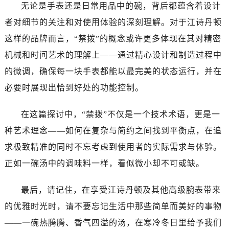
吉林省白城市洮北区明仁南街江诗丹顿售后服务中心（需提前预约）
无论是手表还是日常用品中的碗，背后都蕴含着设计
吉林省白山市浑江区浑江大街江诗丹顿售后服务中心（需提前预约）
者对细节的关注和对使用体验的深刻理解。对于江诗丹顿
吉林省吉林市船营区河南街江诗丹顿售后服务中心（需提前预约）
这样的品牌而言，“禁拨”的概念或许更多体现在其对精密
吉林省辽源市龙山区人民大街江诗丹顿售后服务中心（需提前预约）
机械和时间艺术的理解上——通过精心设计和制造过程中
吉林省梅河口市新华街道梅河大街江诗丹顿售后服务中心（需提前预约）
的微调，确保每一块手表都能以最完美的状态运行，并在
吉林省四平市铁东区紫气大路与南九经街交汇处江诗丹顿售后服务中心（需提前预约）
必要时展现出恰到好处的功能控制。
吉林省松原市宁江区五环大街江诗丹顿售后服务中心（需提前预约）
吉林省通化市东昌区环通乡江南大街江诗丹顿售后服务中心（需提前预约）
在这篇探讨中，“禁拨”不仅是一个技术术语，更是一
吉林省延边市延吉市解放路江诗丹顿售后服务中心（需提前预约）
种艺术理念——如何在复杂与简约之间找到平衡点，在追
辽宁省鞍山市铁东区站前街江诗丹顿售后服务中心（需提前预约）
求极致精准的同时不忘考虑到使用者的实际需求与体验。
辽宁省本溪市平山区胜利路江诗丹顿售后服务中心（需提前预约）
辽宁省朝阳市双塔区新华路江诗丹顿售后服务中心（需提前预约）
正如一碗汤中的调味料一样，看似微小却不可或缺。
辽宁省丹东市振兴区七经街江诗丹顿售后服务中心（需提前预约）
最后，请记住，在享受江诗丹顿及其他高级腕表带来
辽宁省抚顺市新抚区东一路江诗丹顿售后服务中心（需提前预约）
辽宁省阜新市海州区解放大街江诗丹顿售后服务中心（需提前预约）
的优雅时光时，请不要忘记生活中那些简单而美好的事物
辽宁省葫芦岛市连山区中央路江诗丹顿售后服务中心（需提前预约）
——一碗热腾腾、香气四溢的汤，在寒冷冬日里给予我们