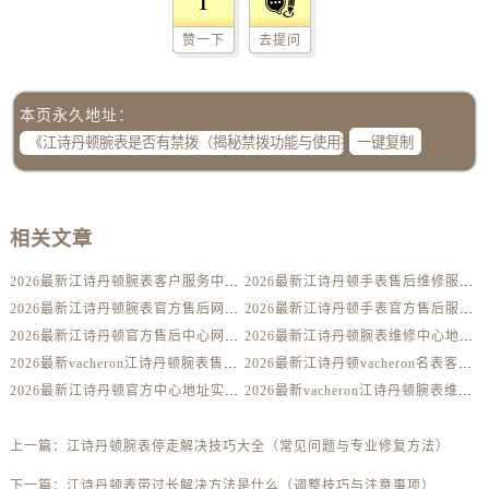
1
内蒙古自治区通辽市科尔沁区明仁大街江诗丹顿售后服务中心（需提前预约）
内蒙古自治区乌海市海勃湾区人民南路江诗丹顿售后服务中心（需提前预约）
赞一下
去提问
内蒙古自治区乌兰察布市集宁区恩和大街江诗丹顿售后服务中心（需提前预约）
内蒙古自治区锡林郭勒盟市锡林浩特市光明街与额尔敦路交叉口江诗丹顿售后服务中心（需提前预约）
本页永久地址：
内蒙古自治区兴安盟市乌兰浩特市兴安大街江诗丹顿售后服务中心（需提前预约）
一键复制
山西省大同市平城区迎宾街江诗丹顿售后服务中心（需提前预约）
山西省晋城市城区黄华街江诗丹顿售后服务中心（需提前预约）
山西省晋中市榆次区顺城街江诗丹顿售后服务中心（需提前预约）
相关文章
山西省临汾市尧都区解放路江诗丹顿售后服务中心（需提前预约）
2026最新江诗丹顿腕表客户服务中心网点地址考察报告
2026最新江诗丹顿手表售后维修服务点地址实地探访报告
山西省吕梁市离石区永宁中路与建设街交叉口江诗丹顿售后服务中心（需提前预约）
2026最新江诗丹顿腕表官方售后网点地址考察报告
2026最新江诗丹顿手表官方售后服务中心地址调研报告
山西省朔州市朔城区怡西路与鄯阳西街交汇处江诗丹顿售后服务中心（需提前预约）
2026最新江诗丹顿官方售后中心网点地址实地探访报告
2026最新江诗丹顿腕表维修中心地址调研报告
山西省忻州市忻府区和平东街与七一南路交叉口江诗丹顿售后服务中心（需提前预约）
2026最新vacheron江诗丹顿腕表售后服务点地址考察报告
2026最新江诗丹顿vacheron名表客户服务点地址考察报告
山西省阳泉市郊区平阳东街与新城大道交叉口江诗丹顿售后服务中心（需提前预约）
2026最新江诗丹顿官方中心地址实地探访报告
2026最新vacheron江诗丹顿腕表维修保养服务网点地址考察报告
山西省运城市盐湖区河东街江诗丹顿售后服务中心（需提前预约）
山西省长治市潞州区英雄中路江诗丹顿售后服务中心（需提前预约）
上一篇：
江诗丹顿腕表停走解决技巧大全（常见问题与专业修复方法）
山西省太原市迎泽区迎泽街道解放路15号亨得利名表维修授权店3楼江诗丹顿售后服务中心（需提前预约）
下一篇：
江诗丹顿表带过长解决方法是什么（调整技巧与注意事项）