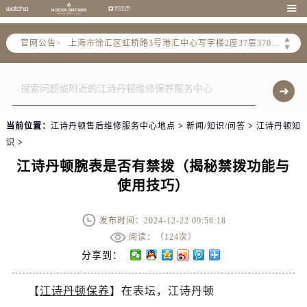
北京市朝阳区建国门外大街甲6号华熙国际中心写字楼D座11层1102室（需提前预约）

天津市和平区赤峰道136号天津国际金融中心写字楼26层2603室（需提前预约）
▲
官网公告>
上海市徐汇区虹桥路3号港汇中心写字楼2座37层3705室（需提前预约）
▼
上海市黄浦区南京东路299号宏伊国际广场写字楼8层806室（需提前预约）
南京市秦淮区中山南路1号（新街口）南京中心写字楼22层C1-1室（需提前预约）
常州市新北区龙锦路1590号现代传媒中心写字楼5号楼10层1008室（需提前预约）
徐州市鼓楼区淮海东路29号苏宁广场IFC国际金融中心写字楼35层3508室（需提前预约）
当前位置：
江诗丹顿售后维修服务中心地点
>
新闻/知识/问答
>
江诗丹顿知
扬州市邗江区国展路29号星耀天地写字楼1号楼18层1803室（需提前预约）
识
>
盐城市盐都区世纪大道5号盐城金融城写字楼1号楼16层1604室（需提前预约）
江诗丹顿腕表是否有禁拨（揭秘禁拨功能与
泰州市海陵区永定东路399号置地商务中心东塔写字楼（华润万象城）17层1706室（需提前预约）
使用技巧）
宁波市江北区大闸南路500号来福士广场办公楼20层2009室（需提前预约）
杭州市上城区钱江路1366号华润大厦写字楼A座5层503-5室（需提前预约）
发布时间：2024-12-22 09:56:18
金华市金东区东市南街777号金华万达广场写字楼4号楼22层2209室（需提前预约）
阅读：（
124次）
绍兴市越城区胜利东路379号世茂天际中心写字楼8层805室（需提前预约）
分享到：
嘉兴市南湖区广益路705号嘉兴世界贸易中心写字楼A座13层1304室（需提前预约）
【
江诗丹顿保养
】在表坛，江诗丹顿
南昌市红谷滩新区红谷中大道998号绿地双子塔（中央广场）A1座办公楼14层07室（需提前预约）