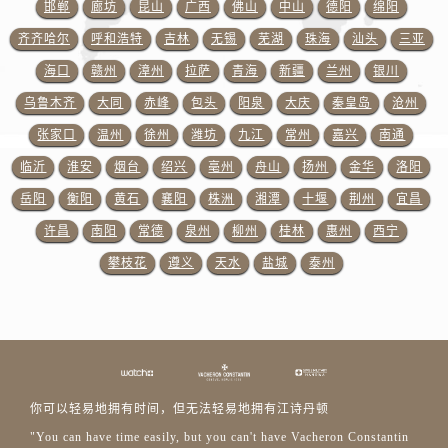
广东省江门市蓬江区广场西路江诗丹顿售后服务中心（需提前预约）
邯郸
廊坊
昆山
广西
佛山
中山
德阳
绵阳
广东省揭阳市榕城进贤门步行街江诗丹顿售后服务中心（需提前预约）
齐齐哈尔
呼和浩特
吉林
无锡
芜湖
珠海
汕头
三亚
广东省茂名市电白区水东街道迎宾大道江诗丹顿售后服务中心（需提前预约）
海口
赣州
漳州
拉萨
青海
新疆
兰州
银川
广东省梅州市梅江区金燕大道江诗丹顿售后服务中心（需提前预约）
乌鲁木齐
大同
赤峰
包头
阳泉
大庆
秦皇岛
沧州
广东省清远市清城区湖西路江诗丹顿售后服务中心（需提前预约）
张家口
温州
徐州
潍坊
九江
常州
嘉兴
南通
广东省汕头市龙湖区长平路江诗丹顿售后服务中心（需提前预约）
临沂
淮安
烟台
绍兴
亳州
舟山
扬州
金华
洛阳
广东省汕尾市城区香洲街道园林社区翠园街江诗丹顿售后服务中心（需提前预约）
岳阳
衡阳
黄石
襄阳
株洲
湘潭
十堰
荆州
宜昌
广东省韶关市武江区芙蓉新区与老城中心交汇处江诗丹顿售后服务中心（需提前预约）
广东省深圳市罗湖区深南东路5001号华润大厦17层1701室江诗丹顿售后服务中心（需提前预约）
许昌
南阳
常德
泉州
柳州
桂林
惠州
西宁
广东省阳江市江城区东风一路江诗丹顿售后服务中心（需提前预约）
攀枝花
遵义
天水
盐城
泰州
广东省云浮市云城区金山路江诗丹顿售后服务中心（需提前预约）
广东省湛江市赤坎区观海北路江诗丹顿售后服务中心（需提前预约）
广东省肇庆市端州区信安大道与砚都大道交汇处江诗丹顿售后服务中心（需提前预约）
广西壮族自治区百色市右江区中山二路江诗丹顿售后服务中心（需提前预约）
广西壮族自治区北海市海城区北京路江诗丹顿售后服务中心（需提前预约）
你可以轻易地拥有时间，但无法轻易地拥有江诗丹顿
广西壮族自治区崇左市江州区石景林街道友谊大道与丽川路交汇处江诗丹顿售后服务中心（需提前预约）
"You can have time easily, but you can't have Vacheron Constantin