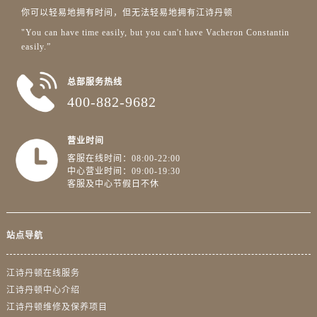
广东省揭阳市榕城进贤门步行街江诗丹顿售后服务中心（需提前预约）
你可以轻易地拥有时间，但无法轻易地拥有江诗丹顿
广东省茂名市电白区水东街道迎宾大道江诗丹顿售后服务中心（需提前预约）
"You can have time easily, but you can't have Vacheron Constantin
广东省梅州市梅江区金燕大道江诗丹顿售后服务中心（需提前预约）
easily.”
广东省清远市清城区湖西路江诗丹顿售后服务中心（需提前预约）
总部服务热线
广东省汕头市龙湖区长平路江诗丹顿售后服务中心（需提前预约）
400-882-9682
广东省汕尾市城区香洲街道园林社区翠园街江诗丹顿售后服务中心（需提前预约）
广东省韶关市武江区芙蓉新区与老城中心交汇处江诗丹顿售后服务中心（需提前预约）
营业时间
广东省深圳市罗湖区深南东路5001号华润大厦17层1701室江诗丹顿售后服务中心（需提前预约）
客服在线时间：08:00-22:00
广东省阳江市江城区东风一路江诗丹顿售后服务中心（需提前预约）
中心营业时间：09:00-19:30
广东省云浮市云城区金山路江诗丹顿售后服务中心（需提前预约）
客服及中心节假日不休
广东省湛江市赤坎区观海北路江诗丹顿售后服务中心（需提前预约）
广东省肇庆市端州区信安大道与砚都大道交汇处江诗丹顿售后服务中心（需提前预约）
站点导航
广西壮族自治区百色市右江区中山二路江诗丹顿售后服务中心（需提前预约）
广西壮族自治区北海市海城区北京路江诗丹顿售后服务中心（需提前预约）
江诗丹顿在线服务
广西壮族自治区崇左市江州区石景林街道友谊大道与丽川路交汇处江诗丹顿售后服务中心（需提前预约）
江诗丹顿中心介绍
广西壮族自治区防城港市港口区金花茶大道江诗丹顿售后服务中心（需提前预约）
江诗丹顿维修及保养项目