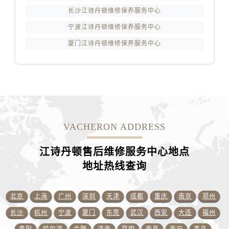
山东省日照市东港区烟台路江诗丹顿售后服务中心（需提前预约）
长沙江诗丹顿维修保养服务中心
山东省泰安市泰山区财源街道泰山大街江诗丹顿售后服务中心（需提前预约）
宁波江诗丹顿维修保养服务中心
山东省威海市环翠区新威海路89号振华商厦一楼名表维修江诗丹顿售后服务中心（需提前预约）
厦门江诗丹顿维修保养服务中心
山东省潍坊市奎文区东风东街江诗丹顿售后服务中心（需提前预约）
山东省枣庄市滕州市北辛路与善国路交叉口江诗丹顿售后服务中心（需提前预约）
山东省淄博市张店区金晶大道江诗丹顿售后服务中心（需提前预约）
上海市黄浦区南京东路299号宏伊国际广场写字楼8层806室江诗丹顿售后服务中心（需提前预约）
上海市徐汇区虹桥路3号港汇中心2座37层3705室江诗丹顿售后服务中心（需提前预约）
浙江省杭州市上城区钱江路1366号华润大厦A座5层503-5室江诗丹顿售后服务中心（需提前预约）
VACHERON ADDRESS
浙江省湖州市吴兴区劳动路江诗丹顿售后服务中心（需提前预约）
浙江省嘉兴市南湖区广益路705号嘉兴世界贸易中心A座13层1304室江诗丹顿售后服务中心（需提前预约）
江诗丹顿售后维修服务中心地点
浙江省金华市金东区东市南街777号金华万达广场4号楼22楼2209室江诗丹顿售后服务中心（需提前预约）
地址热线查询
浙江省丽水市莲都区解放街江诗丹顿售后服务中心（需提前预约）
浙江省宁波市江北区大闸南路500号来福士广场办公楼20层2009室江诗丹顿售后服务中心（需提前预约）
北京
上海
广州
深圳
天津
成都
重庆
南京
郑州
浙江省衢州市柯城区上街江诗丹顿售后服务中心（需提前预约）
长沙
杭州
宁波
厦门
东莞
武汉
西安
大连
福州
浙江省绍兴市越城区胜利东路379号世茂天际中心写字楼8层805室江诗丹顿售后服务中心（需提前预约）
贵阳
哈尔滨
合肥
济南
昆明
南昌
南宁
青岛