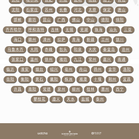
浙江省舟山市定海区解放东路江诗丹顿售后服务中心（需提前预约）
沈阳
石家庄
苏州
长春
河北
太原
保定
唐山
澳门特别行政区大堂区议事亭前地（新马路）江诗丹顿售后服务中心（需提前预约）
澳门特别行政区风顺堂区南湾大马路江诗丹顿售后服务中心（需提前预约）
邯郸
廊坊
昆山
广西
佛山
中山
德阳
绵阳
澳门特别行政区花地玛堂区关闸广场江诗丹顿售后服务中心（需提前预约）
齐齐哈尔
呼和浩特
吉林
无锡
芜湖
珠海
汕头
三亚
澳门特别行政区花王堂区大三巴商圈江诗丹顿售后服务中心（需提前预约）
海口
赣州
漳州
拉萨
青海
新疆
兰州
银川
澳门特别行政区嘉模堂区官也街江诗丹顿售后服务中心（需提前预约）
乌鲁木齐
大同
赤峰
包头
阳泉
大庆
秦皇岛
沧州
澳门省路氹城市金光大道江诗丹顿售后服务中心（需提前预约）
张家口
温州
徐州
潍坊
九江
常州
嘉兴
南通
澳门特别行政区望德堂区塔石广场江诗丹顿售后服务中心（需提前预约）
临沂
淮安
烟台
绍兴
亳州
舟山
扬州
金华
洛阳
福建省福州市晋安区竹屿路6号东二环泰禾广场2号楼5层509室江诗丹顿售后服务中心（需提前预约）
岳阳
衡阳
黄石
襄阳
株洲
湘潭
十堰
荆州
宜昌
福建省厦门市思明区湖滨东路95号万象城华润大厦B座11层1104室江诗丹顿售后服务中心（需提前预约）
广东省潮州市潮安区新风路与潮汕路交汇处江诗丹顿售后服务中心（需提前预约）
许昌
南阳
常德
泉州
柳州
桂林
惠州
西宁
广东省广州市天河区天河路230号万菱汇国际中心A塔7层704室江诗丹顿售后服务中心（需提前预约）
攀枝花
遵义
天水
盐城
泰州
广东省广州市越秀区环市东路371-375号世界贸易中心大厦南塔15层1507室江诗丹顿售后服务中心（需提前预约）
广东省河源市源城区越王大道江诗丹顿售后服务中心（需提前预约）
广东省惠州市惠城区江北文昌一路7号华贸大厦1座30层3005室江诗丹顿售后服务中心（需提前预约）
广东省江门市蓬江区广场西路江诗丹顿售后服务中心（需提前预约）