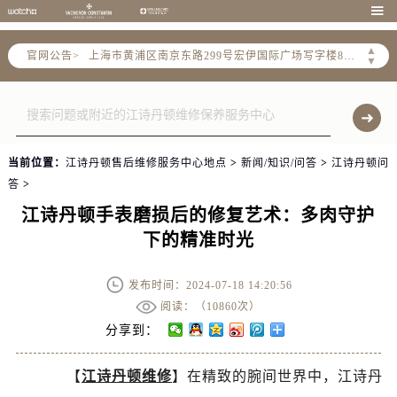
天津市和平区赤峰道136号天津国际金融中心写字楼26层2603室（需提前预约）

上海市徐汇区虹桥路3号港汇中心写字楼2座37层3705室（需提前预约）
▲
官网公告>
上海市黄浦区南京东路299号宏伊国际广场写字楼8层806室（需提前预约）
▼
南京市秦淮区中山南路1号（新街口）南京中心写字楼22层C1-1室（需提前预约）
常州市新北区龙锦路1590号现代传媒中心写字楼5号楼10层1008室（需提前预约）
徐州市鼓楼区淮海东路29号苏宁广场IFC国际金融中心写字楼35层3508室（需提前预约）
扬州市邗江区国展路29号星耀天地写字楼1号楼18层1803室（需提前预约）
当前位置：
江诗丹顿售后维修服务中心地点
>
新闻/知识/问答
>
江诗丹顿问
盐城市盐都区世纪大道5号盐城金融城写字楼1号楼16层1604室（需提前预约）
答
>
泰州市海陵区永定东路399号置地商务中心东塔写字楼（华润万象城）17层1706室（需提前预约）
江诗丹顿手表磨损后的修复艺术：多肉守护
宁波市江北区大闸南路500号来福士广场办公楼20层2009室（需提前预约）
下的精准时光
杭州市上城区钱江路1366号华润大厦写字楼A座5层503-5室（需提前预约）
金华市金东区东市南街777号金华万达广场写字楼4号楼22层2209室（需提前预约）
发布时间：2024-07-18 14:20:56
绍兴市越城区胜利东路379号世茂天际中心写字楼8层805室（需提前预约）
阅读：（
10860次）
嘉兴市南湖区广益路705号嘉兴世界贸易中心写字楼A座13层1304室（需提前预约）
分享到：
南昌市红谷滩新区红谷中大道998号绿地双子塔（中央广场）A1座办公楼14层07室（需提前预约）
【
江诗丹顿维修
】在精致的腕间世界中，江诗丹
济南市历下区经十路11111号华润中心写字楼（万象城）15层1508室（需提前预约）