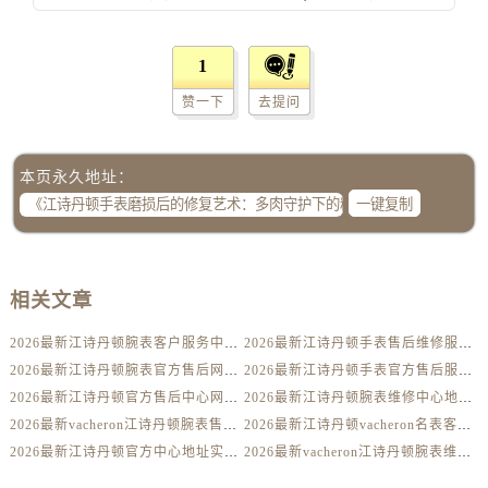
辽宁省辽阳市白塔区新运大街江诗丹顿售后服务中心（需提前预约）
辽宁省盘锦市兴隆台区石油大街江诗丹顿售后服务中心（需提前预约）
1
辽宁省铁岭市银州区南马路江诗丹顿售后服务中心（需提前预约）
辽宁省营口市站前区市府路与渤海大街交叉口江诗丹顿售后服务中心（需提前预约）
赞一下
去提问
辽宁省沈阳市沈河区中街路137号亨得利名表维修授权店1楼江诗丹顿售后服务中心（需提前预约）
辽宁省沈阳市沈河区中街路83号亨得利名表维修授权店1楼江诗丹顿售后服务中心（需提前预约）
本页永久地址：
北京市朝阳区建国门外大街甲6号华熙国际中心D座11层1102室江诗丹顿售后服务中心（需提前预约）
一键复制
北京市东城区东长安街1号王府井东方广场W3座6层602室江诗丹顿售后服务中心（需提前预约）
河北省保定市竞秀区朝阳北大街北国先天下江诗丹顿售后服务中心（需提前预约）
内蒙古自治区阿拉善盟市左旗土尔扈特大街江诗丹顿售后服务中心（需提前预约）
相关文章
内蒙古自治区巴彦淖尔市临河区新华街江诗丹顿售后服务中心（需提前预约）
2026最新江诗丹顿腕表客户服务中心网点地址考察报告
2026最新江诗丹顿手表售后维修服务点地址实地探访报告
内蒙古自治区包头市青山区幸福路甲3号王府井百货名表维修江诗丹顿售后服务中心（需提前预约）
2026最新江诗丹顿腕表官方售后网点地址考察报告
2026最新江诗丹顿手表官方售后服务中心地址调研报告
内蒙古自治区赤峰市红山区哈达街江诗丹顿售后服务中心（需提前预约）
2026最新江诗丹顿官方售后中心网点地址实地探访报告
2026最新江诗丹顿腕表维修中心地址调研报告
内蒙古自治区鄂尔多斯市东胜区伊金霍洛街江诗丹顿售后服务中心（需提前预约）
2026最新vacheron江诗丹顿腕表售后服务点地址考察报告
2026最新江诗丹顿vacheron名表客户服务点地址考察报告
内蒙古自治区呼伦贝尔市海拉尔区中央街江诗丹顿售后服务中心（需提前预约）
2026最新江诗丹顿官方中心地址实地探访报告
2026最新vacheron江诗丹顿腕表维修保养服务网点地址考察报告
内蒙古自治区通辽市科尔沁区明仁大街江诗丹顿售后服务中心（需提前预约）