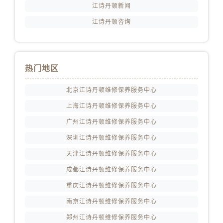
江西省赣州市章贡区文清路江诗丹顿售后服务中心（需提前预约）
江诗丹顿新闻
江西省吉安市吉州区井冈山大道江诗丹顿售后服务中心（需提前预约）
江诗丹顿咨询
江西省景德镇市珠山区珠山中路江诗丹顿售后服务中心（需提前预约）
江西省九江市浔阳区浔阳路江诗丹顿售后服务中心（需提前预约）
江西省南昌市红谷滩新区红谷中大道998号绿地双子塔（中央广场）A1座办公楼14层1407室江诗丹顿售后服务中心（需提前预约）
热门地区
江西省萍乡市安源区萍安北大道与康庄路交叉口江诗丹顿售后服务中心（需提前预约）
江西省上饶市信州区滨江西路江诗丹顿售后服务中心（需提前预约）
北京江诗丹顿维修保养服务中心
江西省新余市渝水区北湖西路江诗丹顿售后服务中心（需提前预约）
上海江诗丹顿维修保养服务中心
江西省宜春市袁州区中山中路江诗丹顿售后服务中心（需提前预约）
广州江诗丹顿维修保养服务中心
江西省鹰潭市月湖区胜利东路江诗丹顿售后服务中心（需提前预约）
深圳江诗丹顿维修保养服务中心
山东省德州市德城区东风中路江诗丹顿售后服务中心（需提前预约）
天津江诗丹顿维修保养服务中心
山东省东营市东营区济南路江诗丹顿售后服务中心（需提前预约）
成都江诗丹顿维修保养服务中心
山东省济南市历下区经十路11111号华润中心写字楼（万象城）15层1508室江诗丹顿售后服务中心（需提前预约）
山东省济宁市任城区太白楼路江诗丹顿售后服务中心（需提前预约）
重庆江诗丹顿维修保养服务中心
山东省莱芜市文化南路8号银座商城名表维修一楼名表维修江诗丹顿售后服务中心（需提前预约）
南京江诗丹顿维修保养服务中心
山东省临沂市兰山区解放路江诗丹顿售后服务中心（需提前预约）
郑州江诗丹顿维修保养服务中心