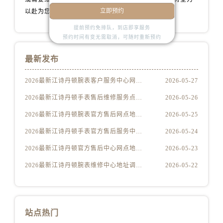
安徽省安庆市迎江区人民路江诗丹顿售后服务中心（需提前预约）
立即预约
以赴为您提供专业的江诗丹顿手表维修保养服务。
安徽省蚌埠市蚌山区淮河路江诗丹顿售后服务中心（需提前预约）
提前预约免排队，到店即享服务
安徽省亳州市谯城区魏武大道江诗丹顿售后服务中心（需提前预约）
预约时间有变无需取消，可随时重新预约
安徽省池州市贵池区长江路江诗丹顿售后服务中心（需提前预约）
最新发布
安徽省滁州市琅琊区南谯北路江诗丹顿售后服务中心（需提前预约）
安徽省阜阳市颍州区颍州北路江诗丹顿售后服务中心（需提前预约）
2026最新江诗丹顿腕表客户服务中心网点地址考察报告
2026-05-27
安徽省淮北市相山区淮海路江诗丹顿售后服务中心（需提前预约）
2026最新江诗丹顿手表售后维修服务点地址实地探访报告
2026-05-26
安徽省淮南市田家庵区国庆中路江诗丹顿售后服务中心（需提前预约）
2026最新江诗丹顿腕表官方售后网点地址考察报告
2026-05-25
安徽省黄山市屯溪区黄山西路江诗丹顿售后服务中心（需提前预约）
安徽省六安市金安区解放中路江诗丹顿售后服务中心（需提前预约）
2026最新江诗丹顿手表官方售后服务中心地址调研报告
2026-05-24
安徽省马鞍山市雨山区湖南西路江诗丹顿售后服务中心（需提前预约）
2026最新江诗丹顿官方售后中心网点地址实地探访报告
2026-05-23
安徽省宿州市埇桥区人民中路江诗丹顿售后服务中心（需提前预约）
2026最新江诗丹顿腕表维修中心地址调研报告
2026-05-22
安徽省铜陵市铜官区石城大道江诗丹顿售后服务中心（需提前预约）
安徽省芜湖市镜湖区中山路步行街江诗丹顿售后服务中心（需提前预约）
安徽省宣城市宣州区叠嶂西路江诗丹顿售后服务中心（需提前预约）
站点热门
福建省龙岩市新罗区九一南路江诗丹顿售后服务中心（需提前预约）