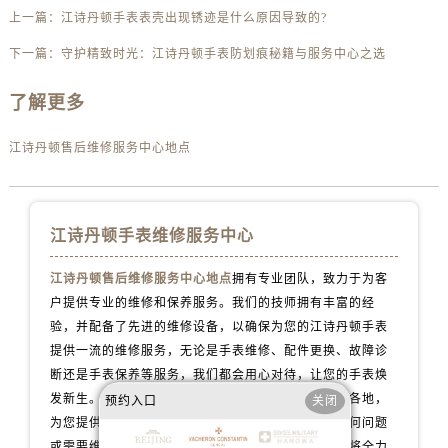
内蒙古自治区乌海市海勃湾区人民南路江诗丹顿售后服务中心（需提前预约）
上一篇：
江诗丹顿手表表壳出现锈迹是什么原因导致的?
内蒙古自治区乌兰察布市集宁区恩和大街江诗丹顿售后服务中心（需提前预约）
下一篇：
守护精致时光：江诗丹顿手表防划痕秘籍与服务中心之选
内蒙古自治区锡林郭勒盟市锡林浩特市光明街与额尔敦路交叉口江诗丹顿售后服务中心（需提前预约）
内蒙古自治区兴安盟市乌兰浩特市兴安大街江诗丹顿售后服务中心（需提前预约）
了解更多
山西省大同市平城区迎宾街江诗丹顿售后服务中心（需提前预约）
山西省晋城市城区黄华街江诗丹顿售后服务中心（需提前预约）
江诗丹顿售后维修服务中心地点
山西省晋中市榆次区顺城街江诗丹顿售后服务中心（需提前预约）
山西省临汾市尧都区解放路江诗丹顿售后服务中心（需提前预约）
山西省吕梁市离石区永宁中路与建设街交叉口江诗丹顿售后服务中心（需提前预约）
江诗丹顿手表维修服务中心
山西省朔州市朔城区怡西路与鄯阳西街交汇处江诗丹顿售后服务中心（需提前预约）
江诗丹顿售后维修服务中心地点
拥有专业团队，致力于为客
山西省忻州市忻府区和平东街与七一南路交叉口江诗丹顿售后服务中心（需提前预约）
户提供专业的维修和保养服务。我们的技师拥有丰富的经
山西省阳泉市郊区平阳东街与新城大道交叉口江诗丹顿售后服务中心（需提前预约）
验，并配备了先进的维修设备，以确保为您的江诗丹顿手表
山西省运城市盐湖区河东街江诗丹顿售后服务中心（需提前预约）
提供一流的维修服务，无论是手表维修、配件更换、故障诊
山西省长治市潞州区英雄中路江诗丹顿售后服务中心（需提前预约）
断还是手表保养等服务，我们都会用心对待，让您的手表焕
发新生。我们的江诗丹顿维修保养服务网点遍布全国各地，
山西省太原市迎泽区迎泽街道解放路15号亨得利名表维修授权店3楼江诗丹顿售后服务中心（需提前预约）
预约入口
关闭
为您提供便捷的江诗丹顿维修中心选择。如果您有任何问题
天津市和平区赤峰道136号天津国际金融中心26层2603室江诗丹顿售后服务中心（需提前预约）
或需要维修服务，请随时联系我们的客服团队，我们将全力