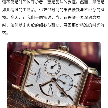
顿不仅是时间的守护者，更是品味的象征。然而，即便是
广州市天河区天河路230号万菱汇国际中心写字楼A塔7层704室（需提前预约）
广州市越秀区环市东路371-375号世界贸易中心大厦南塔写字楼15层07室（需提前预约）
如此精湛的工艺品，也难逃时间的细微侵蚀与不经意的磨
深圳市罗湖区深南东路5001号华润大厦写字楼17层1701室（需提前预约）
损。今天，让我们一同探讨，当江诗丹顿手表遭遇磨损
惠州市惠城区江北文昌一路7号华贸大厦写字楼1座30层05室（需提前预约）
时，如何以多肉般的细心与耐心，寻回那份精准的时光流
厦门市思明区湖滨东路95号华润大厦写字楼B座11层1104室（需提前预约）
转。
福州市晋安区横屿路9号东二环泰禾中心写字楼2号楼5层509室（需提前预约）
成都市锦江区人民东路6号SAC东原中心写字楼24层2406B室（需提前预约）
重庆市江北区观音桥步行街2号融恒时代广场写字楼9层902室（需提前预约）
长沙市芙蓉区定王台街道建湘路393号世茂环球金融中心写字楼（芙蓉广场）10层13室（需提前预约）
郑州市二七区铭功路10号华润大厦写字楼29层2905室（需提前预约）
太原市迎泽区解放路15号亨得利名表服务中心（品牌授权店）3层整层（需提前预约）
沈阳市沈河区中街路137号亨得利名表服务中心（品牌授权店）1层整层（需提前预约）
沈阳市沈河区中街路83号亨得利名表服务中心（品牌授权店）1层整层（需提前预约）
乌鲁木齐市天山区红山路26号时代广场（CCMALL）C座17层17-B（需提前预约）
温州市鹿城区锦绣路1067号置信广场10层1015室（需提前预约）
哈尔滨市南岗区东大直街146号上和置地广场金座12层1214室（需提前预约）