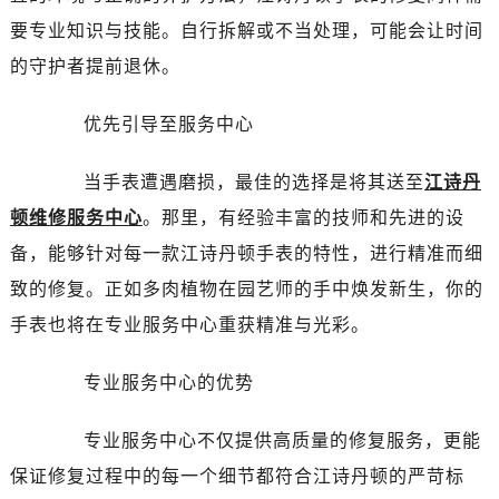
西安市碑林区南关正街88号华侨城长安国际中心E座6楼10室（需提前预约）
要专业知识与技能。自行拆解或不当处理，可能会让时间
海口市龙华区金贸东路5号海口华润大厦B座17层1707室（需提前预约）
的守护者提前退休。
唐山市路南区新华东道100号万达广场写字楼A座10层1002室（需提前预约）
台州市椒江区东海大道1800号腾达中心东1幢20楼2002室（需提前预约）
优先引导至服务中心
黑龙江省大庆市萨尔图区会战大街江诗丹顿售后服务中心（需提前预约）
黑龙江省鹤岗市向阳区红军路江诗丹顿售后服务中心（需提前预约）
当手表遭遇磨损，最佳的选择是将其送至
江诗丹
黑龙江省黑河市爱辉区中央街江诗丹顿售后服务中心（需提前预约）
顿维修服务中心
。那里，有经验丰富的技师和先进的设
黑龙江省鸡西市鸡冠区红军路江诗丹顿售后服务中心（需提前预约）
备，能够针对每一款江诗丹顿手表的特性，进行精准而细
黑龙江省佳木斯市向阳区长安路江诗丹顿售后服务中心（需提前预约）
致的修复。正如多肉植物在园艺师的手中焕发新生，你的
黑龙江省牡丹江市东安区太平路江诗丹顿售后服务中心（需提前预约）
黑龙江省七台河市桃山区大同街江诗丹顿售后服务中心（需提前预约）
手表也将在专业服务中心重获精准与光彩。
黑龙江省齐齐哈尔市龙沙区龙华路江诗丹顿售后服务中心（需提前预约）
专业服务中心的优势
黑龙江省双鸭山市尖山区新兴大街江诗丹顿售后服务中心（需提前预约）
黑龙江省绥化市北林区新华街与康庄路交叉口江诗丹顿售后服务中心（需提前预约）
专业服务中心不仅提供高质量的修复服务，更能
黑龙江省伊春市伊美区通河路江诗丹顿售后服务中心（需提前预约）
保证修复过程中的每一个细节都符合江诗丹顿的严苛标
吉林省白城市洮北区明仁南街江诗丹顿售后服务中心（需提前预约）