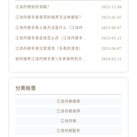
福建省南平市建阳区人民西路江诗丹顿售后服务中心（需提前预约）
江诗丹顿如何消磁？
2022-12-09
福建省宁德市蕉城区天湖东路江诗丹顿售后服务中心（需提前预约）
江诗丹顿手表表带的保养方法有哪些？
2023-01-07
福建省莆田市城厢区霞林街道荔华东大道江诗丹顿售后服务中心（需提前预约）
江诗丹顿手表上链方法是什么（江诗丹顿怎么给手表上链）
2023-08-07
福建省三明市三元区东乾二路江诗丹顿售后服务中心（需提前预约）
福建省漳州市龙文区步港路江诗丹顿售后服务中心（需提前预约）
江诗丹顿手表走快怎么办（江诗丹顿手表走快什么原因）
2023-05-21
江苏省常州市新北区龙锦路1590号现代传媒中心5号楼10层1008室江诗丹顿售后服务中心（需提前预约）
江诗丹顿手表日常清洗（手表的清洗）
2023-04-07
江苏省淮安市清江浦区淮海北路江诗丹顿售后服务中心（需提前预约）
如何保养江诗丹顿手表?(手表保养的方法)
2024-03-11
江苏省连云港市海州区通灌北路江诗丹顿售后服务中心（需提前预约）
江苏省南京市秦淮区中山南路1号南京中心22层22-C1-C3室江诗丹顿售后服务中心（需提前预约）
江苏省宿迁市宿城区西湖路江诗丹顿售后服务中心（需提前预约）
分类标签
江苏省泰州市海陵区永定东路399号置地商务中心东塔（华润万象城）17层1706室江诗丹顿售后服务中心（需提前预约）
江苏省徐州市鼓楼区淮海东路29号苏宁广场IFC国际金融中心35层3508室江诗丹顿售后服务中心（需提前预约）
江诗丹顿维修
江苏省盐城市盐都区世纪大道5号盐城金融城写字楼1号楼16层1604室江诗丹顿售后服务中心（需提前预约）
江诗丹顿保养
江苏省扬州市邗江区国展路29号星耀天地写字楼1号楼18层1803室江诗丹顿售后服务中心（需提前预约）
江诗丹顿
江苏省镇江市京口区中山东路江诗丹顿售后服务中心（需提前预约）
江西省抚州市临川区赣东大道江诗丹顿售后服务中心（需提前预约）
江诗丹顿配件