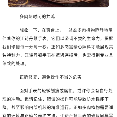
大连市中山区人民路15号国际金融大厦7层G室（需提前预约）
佛山市禅城区季华五路57号万科金融中心C座12层1205室（需提前预约）
多肉与时间的共鸣
东莞市东城街道鸿福东路1号民盈国贸中心T1写字楼9层907室（需提前预约）
无锡市梁溪区人民中路139号恒隆广场写字楼1座11层1104室（需提前预约）
想象一下，在窗台上，一盆盆多肉植物静静地陪
南通市崇川区工农路57号圆融广场写字楼16层1603室（需提前预约）
伴着你的江诗丹顿手表。它们以坚韧不拔的生命力，提醒
苏州市苏州工业园区星港街199号苏州中心办公楼C座22层08室（需提前预约）
武汉市江汉区解放大道686号世界贸易大厦38层09室（需提前预约）
我们珍惜每一分每一秒。正如多肉需精心照料才能展现其
南宁市青秀区金湖路59号地王大厦12楼1224室（需提前预约）
独特魅力，江诗丹顿手表在遭遇磨损后，也需得到专业且
合肥市蜀山区潜山路111号万象城华润大厦B座12楼03室（需提前预约）
细致的处理。
泉州市丰泽区宝洲路729号浦西万达中心写字楼A座7楼709室（需提前预约）
青岛市南区山东路6号华润大厦B座22层04室（需提前预约）
正确修复，避免操作不当的危害
烟台市芝罘区胜利路139号万达金融中心A座907室（需提前预约）
长春市朝阳区西安大路727号中银大厦A座(旺进大厦)18层09室（需提前预约）
面对手表的轻微划痕或磨损，或许你会有自行处
贵阳市南明区都司高架桥路33号亨特国际金融中心14楼14D（需提前预约）
理的冲动。但请记住，错误的操作可能导致防水性能下
昆明市盘龙区北京路928号同德昆明广场写字楼10层06室（需提前预约）
降，甚至影响内部机芯的精准运行。正如多肉植物需要适
石家庄市长安区中山东路39号勒泰中心写字楼B座13层07室（需提前预约）
宜的环境与正确的养护方法，江诗丹顿手表的修复同样需