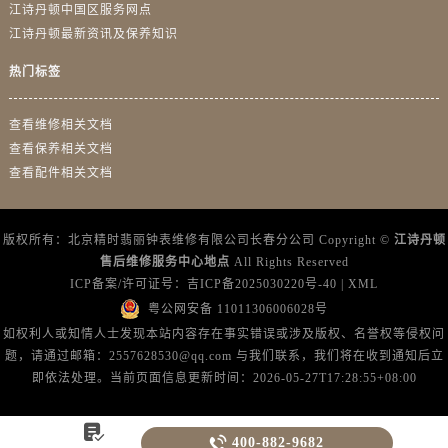
广西壮族自治区贵港市港北区港城街道布山大道与仙衣路交叉口江诗丹顿售后服务中心（需提前预约）
江诗丹顿中国区服务网点
江诗丹顿最新资讯及保养知识
广西壮族自治区桂林市秀峰区红岭路江诗丹顿售后服务中心（需提前预约）
广西壮族自治区河池市金城江区金城江街道朝阳路江诗丹顿售后服务中心（需提前预约）
热门标签
广西壮族自治区贺州市八步区城东街道灵峰南路江诗丹顿售后服务中心（需提前预约）
广西壮族自治区来宾市兴宾区桂中大道江诗丹顿售后服务中心（需提前预约）
查看维修相关文档
广西壮族自治区柳州市城中区中山中路江诗丹顿售后服务中心（需提前预约）
查看保养相关文档
查看配件相关文档
广西壮族自治区钦州市钦南区金海湾东大街江诗丹顿售后服务中心（需提前预约）
广西壮族自治区梧州市万秀区龙湖镇高旺路江诗丹顿售后服务中心（需提前预约）
广西壮族自治区玉林市玉州区金玉路江诗丹顿售后服务中心（需提前预约）
版权所有：北京精时翡丽钟表维修有限公司长春分公司 Copyright ©
江诗丹顿
海南省儋州市儋州市那大镇兰洋北路江诗丹顿售后服务中心（需提前预约）
售后维修服务中心地点
All Rights Reserved
ICP备案/许可证号：
吉ICP备2025030220号-40
|
XML
海南省东方市八所镇解放西路江诗丹顿售后服务中心（需提前预约）
粤公网安备 11011306006028号
海南省琼海市嘉积镇东风路江诗丹顿售后服务中心（需提前预约）
如权利人或知情人士发现本站内容存在事实错误或涉及版权、名誉权等侵权问
海南省三沙市西沙区西沙群岛永兴岛北京路江诗丹顿售后服务中心（需提前预约）
题，请通过邮箱：2557628530@qq.com 与我们联系，我们将在收到通知后立
海南省三亚市吉阳区迎宾路江诗丹顿售后服务中心（需提前预约）
即依法处理。当前页面信息更新时间：2026-05-27T17:28:55+08:00
海南省万宁市万城镇解放路江诗丹顿售后服务中心（需提前预约）
海南省文昌市文城镇教育东路江诗丹顿售后服务中心（需提前预约）


400-882-9682