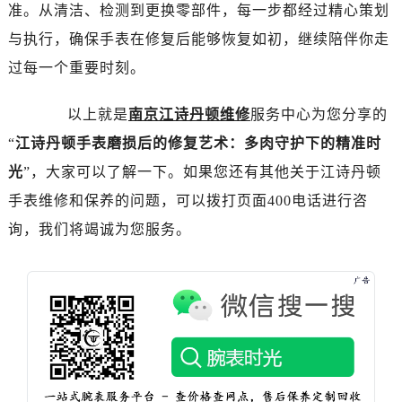
吉林省白山市浑江区浑江大街江诗丹顿售后服务中心（需提前预约）
准。从清洁、检测到更换零部件，每一步都经过精心策划
吉林省吉林市船营区河南街江诗丹顿售后服务中心（需提前预约）
与执行，确保手表在修复后能够恢复如初，继续陪伴你走
吉林省辽源市龙山区人民大街江诗丹顿售后服务中心（需提前预约）
过每一个重要时刻。
吉林省梅河口市新华街道梅河大街江诗丹顿售后服务中心（需提前预约）
吉林省四平市铁东区紫气大路与南九经街交汇处江诗丹顿售后服务中心（需提前预约）
以上就是
南京江诗丹顿维修
服务中心为您分享的
吉林省松原市宁江区五环大街江诗丹顿售后服务中心（需提前预约）
“
江诗丹顿手表磨损后的修复艺术：多肉守护下的精准时
吉林省通化市东昌区环通乡江南大街江诗丹顿售后服务中心（需提前预约）
光
”，大家可以了解一下。如果您还有其他关于江诗丹顿
吉林省延边市延吉市解放路江诗丹顿售后服务中心（需提前预约）
手表维修和保养的问题，可以拨打页面400电话进行咨
辽宁省鞍山市铁东区站前街江诗丹顿售后服务中心（需提前预约）
询，我们将竭诚为您服务。
辽宁省本溪市平山区胜利路江诗丹顿售后服务中心（需提前预约）
辽宁省朝阳市双塔区新华路江诗丹顿售后服务中心（需提前预约）
辽宁省丹东市振兴区七经街江诗丹顿售后服务中心（需提前预约）
辽宁省抚顺市新抚区东一路江诗丹顿售后服务中心（需提前预约）
辽宁省阜新市海州区解放大街江诗丹顿售后服务中心（需提前预约）
辽宁省葫芦岛市连山区中央路江诗丹顿售后服务中心（需提前预约）
辽宁省锦州市古塔区中央大街江诗丹顿售后服务中心（需提前预约）