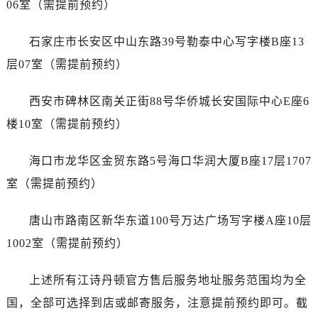
06室（需提前预约）
广西壮族自治区百色市右江区中山二路江诗丹顿售后服务中心（需提前预约）
广西壮族自治区北海市海城区北京路江诗丹顿售后服务中心（需提前预约）
石家庄市长安区中山东路39号勒泰中心写字楼B座13
广西壮族自治区崇左市江州区石景林街道友谊大道与丽川路交汇处江诗丹顿售后服务中心（需提前预约）
层07室（需提前预约）
广西壮族自治区防城港市港口区金花茶大道江诗丹顿售后服务中心（需提前预约）
广西壮族自治区贵港市港北区港城街道布山大道与仙衣路交叉口江诗丹顿售后服务中心（需提前预约）
西安市碑林区南关正街88号华侨城长安国际中心E座6
广西壮族自治区桂林市秀峰区红岭路江诗丹顿售后服务中心（需提前预约）
楼10室（需提前预约）
广西壮族自治区河池市金城江区金城江街道朝阳路江诗丹顿售后服务中心（需提前预约）
广西壮族自治区贺州市八步区城东街道灵峰南路江诗丹顿售后服务中心（需提前预约）
海口市龙华区金贸东路5号海口华润大厦B座17层1707
广西壮族自治区来宾市兴宾区桂中大道江诗丹顿售后服务中心（需提前预约）
室（需提前预约）
广西壮族自治区柳州市城中区中山中路江诗丹顿售后服务中心（需提前预约）
广西壮族自治区钦州市钦南区金海湾东大街江诗丹顿售后服务中心（需提前预约）
唐山市路南区新华东道100号万达广场写字楼A座10层
广西壮族自治区梧州市万秀区龙湖镇高旺路江诗丹顿售后服务中心（需提前预约）
1002室（需提前预约）
广西壮族自治区玉林市玉州区金玉路江诗丹顿售后服务中心（需提前预约）
海南省儋州市儋州市那大镇兰洋北路江诗丹顿售后服务中心（需提前预约）
上述所有江诗丹顿官方售后服务地址服务范围均为全
海南省东方市八所镇解放西路江诗丹顿售后服务中心（需提前预约）
国，全部可选择到店或邮寄服务，注意提前预约即可。截
海南省琼海市嘉积镇东风路江诗丹顿售后服务中心（需提前预约）