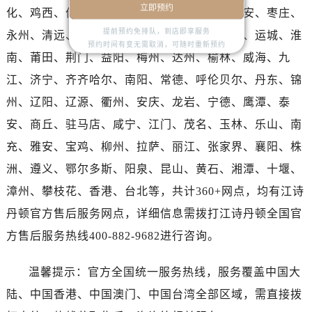
湖北省十堰市茅箭区人民北路江诗丹顿售后服务中心（需提前预约）
立即预约
化、鸡西、佳木斯、黑河、连云港、阜阳、吉安、枣庄、
湖北省随州市曾都区青年路江诗丹顿售后服务中心（需提前预约）
提前预约免排队，到店即享服务
永州、清远、揭阳、梧州、渭南、延安、长治、运城、淮
湖北省咸宁市咸安区长安大道江诗丹顿售后服务中心（需提前预约）
预约时间有变无需取消，可随时重新预约
南、莆田、荆门、益阳、梅州、达州、榆林、威海、九
湖北省襄阳市樊城区长虹路与人民路交叉口江诗丹顿售后服务中心（需提前预约）
江、济宁、齐齐哈尔、南阳、常德、呼伦贝尔、丹东、锦
湖北省孝感市孝南区复兴大道江诗丹顿售后服务中心（需提前预约）
州、辽阳、辽源、衢州、安庆、龙岩、宁德、鹰潭、泰
湖北省宜昌市西陵区夷陵大道与港窑路江诗丹顿售后服务中心（需提前预约）
湖南省常德市武陵区人民路江诗丹顿售后服务中心（需提前预约）
安、商丘、驻马店、咸宁、江门、茂名、玉林、乐山、南
湖南省郴州市北湖区国庆北路江诗丹顿售后服务中心（需提前预约）
充、雅安、宝鸡、柳州、拉萨、丽江、张家界、襄阳、株
湖南省衡阳市雁峰区解放路江诗丹顿售后服务中心（需提前预约）
洲、遵义、鄂尔多斯、阳泉、昆山、黄石、湘潭、十堰、
湖南省怀化市鹤城区迎丰中路江诗丹顿售后服务中心（需提前预约）
漳州、攀枝花、香港、台北等，共计360+网点，均有江诗
湖南省娄底市娄星区长青街江诗丹顿售后服务中心（需提前预约）
丹顿官方售后服务网点，详细信息需拨打江诗丹顿全国官
湖南省邵阳市双清区东风路江诗丹顿售后服务中心（需提前预约）
方售后服务热线400-882-9682进行咨询。
湖南省湘潭市雨湖区莲城大道江诗丹顿售后服务中心（需提前预约）
湖南省益阳市赫山区桃花仑路江诗丹顿售后服务中心（需提前预约）
温馨提示：官方全国统一服务热线，服务覆盖中国大
湖南省永州市冷水滩区永州大道与中兴路交叉口江诗丹顿售后服务中心（需提前预约）
陆、中国香港、中国澳门、中国台湾全部区域，需直接拨
湖南省岳阳市岳阳楼区东茅岭路江诗丹顿售后服务中心（需提前预约）