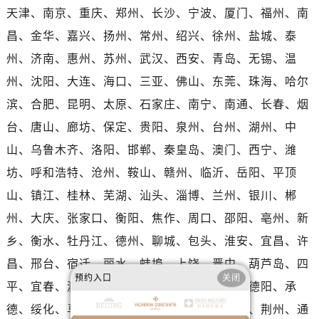
河南省南阳市宛城区范蠡东路与南都路交叉口江诗丹顿售后服务中心（需提前预约）
天津、南京、重庆、郑州、长沙、宁波、厦门、福州、南
河南省平顶山市卫东区建设路江诗丹顿售后服务中心（需提前预约）
昌、金华、嘉兴、扬州、常州、绍兴、徐州、盐城、泰
河南省濮阳市大华龙区开州路绿城路交叉口江诗丹顿售后服务中心（需提前预约）
州、济南、惠州、苏州、武汉、西安、青岛、无锡、温
河南省三门峡市湖滨区和平路江诗丹顿售后服务中心（需提前预约）
州、沈阳、大连、海口、三亚、佛山、东莞、珠海、哈尔
河南省商丘市梁园区神火大道江诗丹顿售后服务中心（需提前预约）
滨、合肥、昆明、太原、石家庄、南宁、南通、长春、烟
河南省新乡市红旗区人民路江诗丹顿售后服务中心（需提前预约）
河南省信阳市浉河区东方红大道江诗丹顿售后服务中心（需提前预约）
台、唐山、廊坊、保定、贵阳、泉州、台州、湖州、中
河南省许昌市魏都区建安大道与八龙路交叉口江诗丹顿售后服务中心（需提前预约）
山、乌鲁木齐、洛阳、邯郸、秦皇岛、澳门、西宁、潍
河南省郑州市二七区民主路10号华润大厦29层2905室江诗丹顿售后服务中心（需提前预约）
坊、呼和浩特、沧州、鞍山、赣州、临沂、岳阳、平顶
河南省周口市川汇区七一路江诗丹顿售后服务中心（需提前预约）
山、镇江、桂林、芜湖、汕头、淄博、兰州、银川、郴
河南省驻马店市驿城区乐山大道与置地大道交叉口江诗丹顿售后服务中心（需提前预约）
州、大庆、张家口、衡阳、焦作、周口、邵阳、亳州、新
湖北省鄂州市鄂城区文星大道江诗丹顿售后服务中心（需提前预约）
乡、衡水、牡丹江、德州、聊城、包头、淮安、宜昌、许
湖北省黄冈市黄州区赤壁大道江诗丹顿售后服务中心（需提前预约）
昌、邢台、宿迁、丽水、蚌埠、上饶、晋中、葫芦岛、四
湖北省黄石市黄石港区武汉路江诗丹顿售后服务中心（需提前预约）
预约入口
关闭
湖北省荆门市东宝中天街步行街江诗丹顿售后服务中心（需提前预约）
平、宜春、滁州、大同、舟山、绵阳、天水、德阳、承
湖北省荆州市荆州区荆中路江诗丹顿售后服务中心（需提前预约）
德、绥化、马鞍山、三明、滨州、黄冈、赤峰、荆州、通