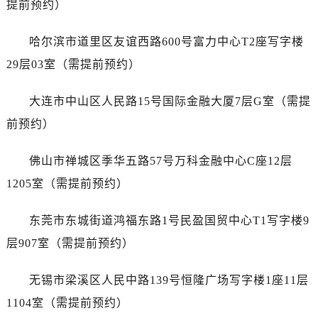
提前预约）
山东省济南市历下区经十路11111号华润中心写字楼（万象城）15层1508室江诗丹顿售后服务中心（需提前预约）
山东省济宁市任城区太白楼路江诗丹顿售后服务中心（需提前预约）
哈尔滨市道里区友谊西路600号富力中心T2座写字楼
山东省莱芜市文化南路8号银座商城名表维修一楼名表维修江诗丹顿售后服务中心（需提前预约）
29层03室（需提前预约）
山东省临沂市兰山区解放路江诗丹顿售后服务中心（需提前预约）
山东省日照市东港区烟台路江诗丹顿售后服务中心（需提前预约）
大连市中山区人民路15号国际金融大厦7层G室（需提
山东省泰安市泰山区财源街道泰山大街江诗丹顿售后服务中心（需提前预约）
前预约）
山东省威海市环翠区新威海路89号振华商厦一楼名表维修江诗丹顿售后服务中心（需提前预约）
山东省潍坊市奎文区东风东街江诗丹顿售后服务中心（需提前预约）
佛山市禅城区季华五路57号万科金融中心C座12层
山东省枣庄市滕州市北辛路与善国路交叉口江诗丹顿售后服务中心（需提前预约）
1205室（需提前预约）
山东省淄博市张店区金晶大道江诗丹顿售后服务中心（需提前预约）
上海市黄浦区南京东路299号宏伊国际广场写字楼8层806室江诗丹顿售后服务中心（需提前预约）
东莞市东城街道鸿福东路1号民盈国贸中心T1写字楼9
上海市徐汇区虹桥路3号港汇中心2座37层3705室江诗丹顿售后服务中心（需提前预约）
层907室（需提前预约）
浙江省杭州市上城区钱江路1366号华润大厦A座5层503-5室江诗丹顿售后服务中心（需提前预约）
浙江省湖州市吴兴区劳动路江诗丹顿售后服务中心（需提前预约）
无锡市梁溪区人民中路139号恒隆广场写字楼1座11层
浙江省嘉兴市南湖区广益路705号嘉兴世界贸易中心A座13层1304室江诗丹顿售后服务中心（需提前预约）
1104室（需提前预约）
浙江省金华市金东区东市南街777号金华万达广场4号楼22楼2209室江诗丹顿售后服务中心（需提前预约）