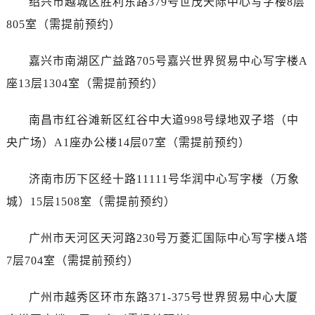
绍兴市越城区胜利东路379号世茂天际中心写字楼8层
内蒙古自治区赤峰市红山区哈达街江诗丹顿售后服务中心（需提前预约）
805室（需提前预约）
内蒙古自治区鄂尔多斯市东胜区伊金霍洛街江诗丹顿售后服务中心（需提前预约）
内蒙古自治区呼伦贝尔市海拉尔区中央街江诗丹顿售后服务中心（需提前预约）
嘉兴市南湖区广益路705号嘉兴世界贸易中心写字楼A
内蒙古自治区通辽市科尔沁区明仁大街江诗丹顿售后服务中心（需提前预约）
座13层1304室（需提前预约）
内蒙古自治区乌海市海勃湾区人民南路江诗丹顿售后服务中心（需提前预约）
内蒙古自治区乌兰察布市集宁区恩和大街江诗丹顿售后服务中心（需提前预约）
南昌市红谷滩新区红谷中大道998号绿地双子塔（中
内蒙古自治区锡林郭勒盟市锡林浩特市光明街与额尔敦路交叉口江诗丹顿售后服务中心（需提前预约）
央广场）A1座办公楼14层07室（需提前预约）
内蒙古自治区兴安盟市乌兰浩特市兴安大街江诗丹顿售后服务中心（需提前预约）
山西省大同市平城区迎宾街江诗丹顿售后服务中心（需提前预约）
济南市历下区经十路11111号华润中心写字楼（万象
山西省晋城市城区黄华街江诗丹顿售后服务中心（需提前预约）
城）15层1508室（需提前预约）
山西省晋中市榆次区顺城街江诗丹顿售后服务中心（需提前预约）
山西省临汾市尧都区解放路江诗丹顿售后服务中心（需提前预约）
广州市天河区天河路230号万菱汇国际中心写字楼A塔
山西省吕梁市离石区永宁中路与建设街交叉口江诗丹顿售后服务中心（需提前预约）
7层704室（需提前预约）
山西省朔州市朔城区怡西路与鄯阳西街交汇处江诗丹顿售后服务中心（需提前预约）
山西省忻州市忻府区和平东街与七一南路交叉口江诗丹顿售后服务中心（需提前预约）
广州市越秀区环市东路371-375号世界贸易中心大厦
山西省阳泉市郊区平阳东街与新城大道交叉口江诗丹顿售后服务中心（需提前预约）