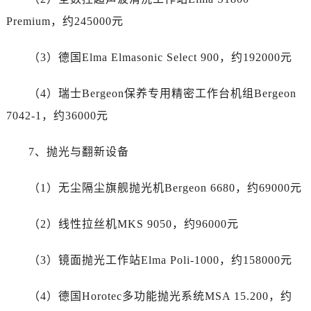
四川省成都市锦江区人民东路6号SAC东原中心24层2406B室江诗丹顿售后服务中心（需提前预约）
Premium，约245000元
四川省达州市通川区中心广场、老车坝江诗丹顿售后服务中心（需提前预约）
四川省德阳市旌阳区长江西路、南街江诗丹顿售后服务中心（需提前预约）
（3）德国Elma Elmasonic Select 900，约192000元
四川省甘孜州市康定市情歌广场、箭炉街江诗丹顿售后服务中心（需提前预约）
四川省广安市广安区建安南路江诗丹顿售后服务中心（需提前预约）
（4）瑞士Bergeon保养专用精密工作台机组Bergeon
四川省广元市利州区老城南北街、东大街江诗丹顿售后服务中心（需提前预约）
7042-1，约36000元
四川省乐山市市中区嘉定中路江诗丹顿售后服务中心（需提前预约）
四川省凉山州市西昌市大巷口下街江诗丹顿售后服务中心（需提前预约）
7、抛光与翻新设备
四川省泸州市江阳区治平路江诗丹顿售后服务中心（需提前预约）
四川省眉山市东坡区三苏路江诗丹顿售后服务中心（需提前预约）
（1）无尘隔尘旗舰抛光机Bergeon 6680，约69000元
四川省绵阳市涪城区翠花街江诗丹顿售后服务中心（需提前预约）
四川省南充市高坪区江东大道江诗丹顿售后服务中心（需提前预约）
（2）线性拉丝机MKS 9050，约96000元
四川省内江市东兴区汉安大道江诗丹顿售后服务中心（需提前预约）
四川省攀枝花市东区三线大道北段江诗丹顿售后服务中心（需提前预约）
（3）镜面抛光工作站Elma Poli-1000，约158000元
四川省遂宁市船山区香林南路江诗丹顿售后服务中心（需提前预约）
（4）德国Horotec多功能抛光系统MSA 15.200，约
四川省雅安市雨城区熊猫大道江诗丹顿售后服务中心（需提前预约）