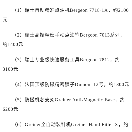
江苏省无锡市梁溪区人民中路139号恒隆广场写字楼1座11层1104室江诗丹顿售后服务中心（需提前预约）
（1）瑞士自动精准点油机Bergeon 7718-1A，约2100
江苏省南通市崇川区工农路57号圆融广场写字楼16层1603室江诗丹顿售后服务中心（需提前预约）
江苏省苏州市苏州工业园区 星港街199号苏州中心办公楼C座22层08室江诗丹顿售后服务中心（需提前预约）
元
湖北省武汉市江汉区解放大道686号世界贸易大厦38层09室江诗丹顿售后服务中心（需提前预约）
（2）瑞士高端精密手动点油笔Bergeon 7013系列，
广西省南宁市青秀区金湖路59号地王大厦12楼1224室江诗丹顿售后服务中心（需提前预约）
安徽省合肥市蜀山区潜山路111号万象城华润大厦B座12楼03室江诗丹顿售后服务中心（需提前预约）
约1400元
福建省泉州市丰泽区宝洲路729号浦西万达中心写字楼A座7楼709室江诗丹顿售后服务中心（需提前预约）
（3）瑞士专业级快速服务工具Bergeon 7812，约
山东省青岛市南区山东路6号华润大厦B座22层04室江诗丹顿售后服务中心（需提前预约）
山东省烟台市芝罘区胜利路139号万达金融中心A座907室江诗丹顿售后服务中心（需提前预约）
3100元
吉林省长春市朝阳区西安大路727号中银大厦A座(旺进大厦)18层09室江诗丹顿售后服务中心（需提前预约）
（4）法国顶级防磁精密镊子Dumont 12号，约1800元
贵州省贵阳市南明区都司高架桥路33号亨特国际金融中心14楼14D江诗丹顿售后服务中心（需提前预约）
云南省昆明市盘龙区北京路928号同德昆明广场写字楼10层06室江诗丹顿售后服务中心（需提前预约）
（5）防磁机芯支架Greiner Anti-Magnetic Base，约
河北省石家庄市长安区中山东路39号勒泰中心写字楼B座13层07室江诗丹顿售后服务中心（需提前预约）
6200元
陕西省西安市碑林区南关正街88号华侨城长安国际中心E座6楼10室江诗丹顿售后服务中心（需提前预约）
海南省海口市龙华区金贸东路5号海口华润大厦B座17层1707室江诗丹顿售后服务中心（需提前预约）
（6）Greiner全自动装针机Greiner Hand Fitter X，约
河北省唐山市路南区新华东道100号万达广场写字楼A座10层1002室江诗丹顿售后服务中心（需提前预约）