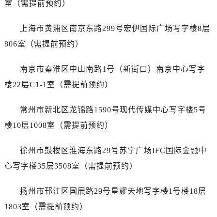
室（需提前预约）
黑龙江省双鸭山市尖山区新兴大街江诗丹顿售后服务中心（需提前预约）
黑龙江省绥化市北林区新华街与康庄路交叉口江诗丹顿售后服务中心（需提前预约）
上海市黄浦区南京东路299号宏伊国际广场写字楼8层
黑龙江省伊春市伊美区通河路江诗丹顿售后服务中心（需提前预约）
806室（需提前预约）
吉林省白城市洮北区明仁南街江诗丹顿售后服务中心（需提前预约）
吉林省白山市浑江区浑江大街江诗丹顿售后服务中心（需提前预约）
南京市秦淮区中山南路1号（新街口）南京中心写字
吉林省吉林市船营区河南街江诗丹顿售后服务中心（需提前预约）
楼22层C1-1室（需提前预约）
吉林省辽源市龙山区人民大街江诗丹顿售后服务中心（需提前预约）
吉林省梅河口市新华街道梅河大街江诗丹顿售后服务中心（需提前预约）
常州市新北区龙锦路1590号现代传媒中心写字楼5号
吉林省四平市铁东区紫气大路与南九经街交汇处江诗丹顿售后服务中心（需提前预约）
楼10层1008室（需提前预约）
吉林省松原市宁江区五环大街江诗丹顿售后服务中心（需提前预约）
吉林省通化市东昌区环通乡江南大街江诗丹顿售后服务中心（需提前预约）
徐州市鼓楼区淮海东路29号苏宁广场IFC国际金融中
吉林省延边市延吉市解放路江诗丹顿售后服务中心（需提前预约）
心写字楼35层3508室（需提前预约）
辽宁省鞍山市铁东区站前街江诗丹顿售后服务中心（需提前预约）
辽宁省本溪市平山区胜利路江诗丹顿售后服务中心（需提前预约）
扬州市邗江区国展路29号星耀天地写字楼1号楼18层
辽宁省朝阳市双塔区新华路江诗丹顿售后服务中心（需提前预约）
1803室（需提前预约）
辽宁省丹东市振兴区七经街江诗丹顿售后服务中心（需提前预约）