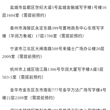
辽宁省抚顺市新抚区东一路江诗丹顿售后服务中心（需提前预约）
盐城市盐都区世纪大道5号盐城金融城写字楼1号楼16
辽宁省阜新市海州区解放大街江诗丹顿售后服务中心（需提前预约）
层1604室（需提前预约）
辽宁省葫芦岛市连山区中央路江诗丹顿售后服务中心（需提前预约）
辽宁省锦州市古塔区中央大街江诗丹顿售后服务中心（需提前预约）
泰州市海陵区永定东路399号置地商务中心东塔写字
辽宁省辽阳市白塔区新运大街江诗丹顿售后服务中心（需提前预约）
楼（华润万象城）17层1706室（需提前预约）
辽宁省盘锦市兴隆台区石油大街江诗丹顿售后服务中心（需提前预约）
辽宁省铁岭市银州区南马路江诗丹顿售后服务中心（需提前预约）
宁波市江北区大闸南路500号来福士广场办公楼20层
辽宁省营口市站前区市府路与渤海大街交叉口江诗丹顿售后服务中心（需提前预约）
2009室（需提前预约）
辽宁省沈阳市沈河区中街路137号亨得利名表维修授权店1楼江诗丹顿售后服务中心（需提前预约）
辽宁省沈阳市沈河区中街路83号亨得利名表维修授权店1楼江诗丹顿售后服务中心（需提前预约）
杭州市上城区钱江路1366号华润大厦写字楼A座5层
北京市朝阳区建国门外大街甲6号华熙国际中心D座11层1102室江诗丹顿售后服务中心（需提前预约）
503-5室（需提前预约）
北京市东城区东长安街1号王府井东方广场W3座6层602室江诗丹顿售后服务中心（需提前预约）
河北省保定市竞秀区朝阳北大街北国先天下江诗丹顿售后服务中心（需提前预约）
金华市金东区东市南街777号金华万达广场写字楼4号
内蒙古自治区阿拉善盟市左旗土尔扈特大街江诗丹顿售后服务中心（需提前预约）
楼22层2209室（需提前预约）
内蒙古自治区巴彦淖尔市临河区新华街江诗丹顿售后服务中心（需提前预约）
内蒙古自治区包头市青山区幸福路甲3号王府井百货名表维修江诗丹顿售后服务中心（需提前预约）