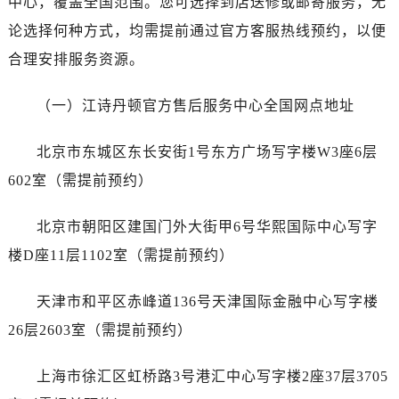
中心，覆盖全国范围。您可选择到店送修或邮寄服务，无
昆明市盘龙区北京路928号同德昆明广场写字楼10层06室（需提前预约）
论选择何种方式，均需提前通过官方客服热线预约，以便
石家庄市长安区中山东路39号勒泰中心写字楼B座13层07室（需提前预约）
西安市碑林区南关正街88号华侨城长安国际中心E座6楼10室（需提前预约）
合理安排服务资源。
海口市龙华区金贸东路5号海口华润大厦B座17层1707室（需提前预约）
（一）江诗丹顿官方售后服务中心全国网点地址
唐山市路南区新华东道100号万达广场写字楼A座10层1002室（需提前预约）
台州市椒江区东海大道1800号腾达中心东1幢20楼2002室（需提前预约）
北京市东城区东长安街1号东方广场写字楼W3座6层
内蒙古自治区呼和浩特市玉泉区大学西街70号华润万象城写字楼（鄂尔多斯大厦）23层2326室（需提前预约）
602室（需提前预约）
甘肃省兰州市七里河区西津西路16号兰州中心写字楼21层2102室（需提前预约）
黑龙江省大庆市萨尔图区会战大街江诗丹顿售后服务中心（需提前预约）
北京市朝阳区建国门外大街甲6号华熙国际中心写字
黑龙江省鹤岗市向阳区红军路江诗丹顿售后服务中心（需提前预约）
楼D座11层1102室（需提前预约）
黑龙江省黑河市爱辉区中央街江诗丹顿售后服务中心（需提前预约）
黑龙江省鸡西市鸡冠区红军路江诗丹顿售后服务中心（需提前预约）
天津市和平区赤峰道136号天津国际金融中心写字楼
黑龙江省佳木斯市向阳区长安路江诗丹顿售后服务中心（需提前预约）
26层2603室（需提前预约）
黑龙江省牡丹江市东安区太平路江诗丹顿售后服务中心（需提前预约）
黑龙江省七台河市桃山区大同街江诗丹顿售后服务中心（需提前预约）
上海市徐汇区虹桥路3号港汇中心写字楼2座37层3705
黑龙江省齐齐哈尔市龙沙区龙华路江诗丹顿售后服务中心（需提前预约）