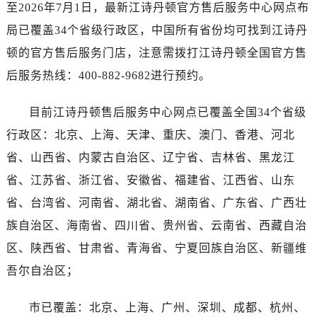
海南省三沙市西沙区西沙群岛永兴岛北京路江诗丹顿售后服务中心（需提前预约）
至2026年7月1日，最新江诗丹顿官方售后服务中心网点布
海南省三亚市吉阳区迎宾路江诗丹顿售后服务中心（需提前预约）
局已覆盖34个省级行政区，中国所有省份均可找到江诗丹
海南省万宁市万城镇解放路江诗丹顿售后服务中心（需提前预约）
顿的官方售后服务门店，注意需拨打江诗丹顿全国官方售
海南省文昌市文城镇教育东路江诗丹顿售后服务中心（需提前预约）
后服务热线：400-882-9682进行预约。
海南省五指山市通什镇三月三大道江诗丹顿售后服务中心（需提前预约）
香港特别行政区尖沙咀区油尖旺区广东道江诗丹顿售后服务中心（需提前预约）
目前江诗丹顿售后服务中心网点已覆盖全国34个省级
香港特别行政区金钟区中西区金钟道江诗丹顿售后服务中心（需提前预约）
行政区：北京、上海、天津、重庆、澳门、香港、河北
香港特别行政区九龙区油尖旺区弥敦道江诗丹顿售后服务中心（需提前预约）
省、山西省、内蒙古自治区、辽宁省、吉林省、黑龙江
香港特别行政区铜锣湾区湾仔区轩尼诗道江诗丹顿售后服务中心（需提前预约）
省、江苏省、浙江省、安徽省、福建省、江西省、山东
河南省安阳市文峰区解放大道江诗丹顿售后服务中心（需提前预约）
省、台湾省、河南省、湖北省、湖南省、广东省、广西壮
河南省鹤壁市淇滨区九州路江诗丹顿售后服务中心（需提前预约）
河南省济源市沁园街道济水大道江诗丹顿售后服务中心（需提前预约）
族自治区、海南省、四川省、贵州省、云南省、西藏自治
河南省焦作市解放区解放路江诗丹顿售后服务中心（需提前预约）
区、陕西省、甘肃省、青海省、宁夏回族自治区、新疆维
河南省开封市鼓楼区中山路江诗丹顿售后服务中心（需提前预约）
吾尔自治区；
河南省洛阳市西工区中州中路与解放路交叉口江诗丹顿售后服务中心（需提前预约）
河南省漯河市源汇区交通路江诗丹顿售后服务中心（需提前预约）
市已覆盖：北京、上海、广州、深圳、成都、杭州、