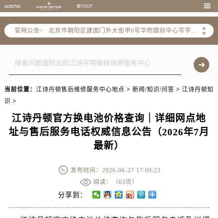
北京市东城区东长安街1号东方广场写字楼W3座6层602室（需提前预约）

北京市朝阳区建国门外大街甲6号华熙国际中心写字楼D座11层1102室（需提前预约）
▲
官网公告>
天津市和平区赤峰道136号天津国际金融中心写字楼26层2603室（需提前预约）
▼
上海市徐汇区虹桥路3号港汇中心写字楼2座37层3705室（需提前预约）
上海市黄浦区南京东路299号宏伊国际广场写字楼8层806室（需提前预约）
南京市秦淮区中山南路1号（新街口）南京中心写字楼22层C1-1室（需提前预约）
常州市新北区龙锦路1590号现代传媒中心写字楼5号楼10层1008室（需提前预约）
当前位置：
江诗丹顿售后维修服务中心地点
>
新闻/知识/问答
>
江诗丹顿知
徐州市鼓楼区淮海东路29号苏宁广场IFC国际金融中心写字楼35层3508室（需提前预约）
识
>
扬州市邗江区国展路29号星耀天地写字楼1号楼18层1803室（需提前预约）
江诗丹顿官方换电池价格查询｜详细网点地
盐城市盐都区世纪大道5号盐城金融城写字楼1号楼16层1604室（需提前预约）
址与售后服务电话权威信息公告（2026年7月
泰州市海陵区永定东路399号置地商务中心东塔写字楼（华润万象城）17层1706室（需提前预约）
最新）
宁波市江北区大闸南路500号来福士广场办公楼20层2009室（需提前预约）
杭州市上城区钱江路1366号华润大厦写字楼A座5层503-5室（需提前预约）
发布时间：2026-06-27 17:09:23
金华市金东区东市南街777号金华万达广场写字楼4号楼22层2209室（需提前预约）
阅读：（
63次）
绍兴市越城区胜利东路379号世茂天际中心写字楼8层805室（需提前预约）
分享到：
嘉兴市南湖区广益路705号嘉兴世界贸易中心写字楼A座13层1304室（需提前预约）