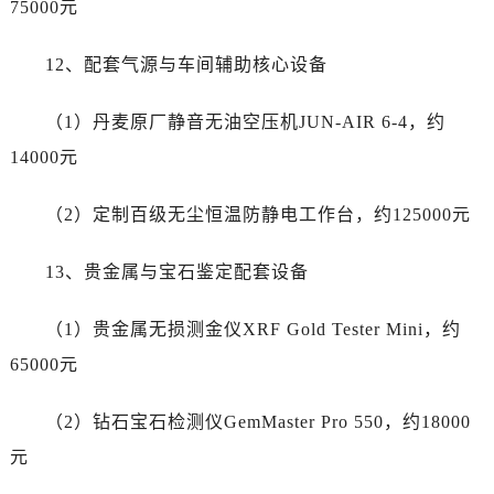
75000元
台州市椒江区东海大道1800号腾达中心东1幢20楼2002室江诗丹顿售后服务中心（需提前预约）
呼和浩特市玉泉区大学西街70号华润万象城写字楼（鄂尔多斯大厦）23层2326室江诗丹顿售后服务中心（需提前预约）
12、配套气源与车间辅助核心设备
兰州市七里河区西津西路16号兰州中心写字楼21层2102室江诗丹顿售后服务中心（需提前预约）
节假日正常营业！
（1）丹麦原厂静音无油空压机JUN-AIR 6-4，约
14000元
（2）定制百级无尘恒温防静电工作台，约125000元
13、贵金属与宝石鉴定配套设备
（1）贵金属无损测金仪XRF Gold Tester Mini，约
65000元
（2）钻石宝石检测仪GemMaster Pro 550，约18000
元