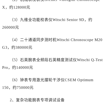
甘肃省张掖市甘州区民乐北路江诗丹顿售后服务中心（需提前预约）
X，约128000元
宁夏回族自治区固原市原州区文化街江诗丹顿售后服务中心（需提前预约）
宁夏回族自治区石嘴山市大武口区贺兰山路江诗丹顿售后服务中心（需提前预约）
（3）九维全功能校表仪Witschi Senior 9D，约
宁夏回族自治区吴忠市利通区开元大道江诗丹顿售后服务中心（需提前预约）
260000元
宁夏回族自治区银川市兴庆区新华东路97号新百中心C馆一层C1-18号商铺江诗丹顿售后服务中心（需提前预约）
宁夏回族自治区中卫市沙坡头区鼓楼东街江诗丹顿售后服务中心（需提前预约）
（4）二十通道同步测时机Witschi Chronoscope M20
青海省果洛藏族自治州玛沁县团结路江诗丹顿售后服务中心（需提前预约）
G3，约380000元
青海省海北藏族自治州海晏县将军路江诗丹顿售后服务中心（需提前预约）
青海省海东市乐都区滨河路江诗丹顿售后服务中心（需提前预约）
（5）石英腕表全频段石英精度测试仪Witschi Q-Test
青海省海南藏族自治州共和县青海湖大街江诗丹顿售后服务中心（需提前预约）
Pro，约140000元
青海省海西蒙古族藏族自治州德令哈市柴达木路江诗丹顿售后服务中心（需提前预约）
青海省黄南藏族自治州同仁市德合隆路江诗丹顿售后服务中心（需提前预约）
（6）钟表专用激光摆轮干涉仪CSEM Optimum
青海省西宁市城西区海湖新区西关大道江诗丹顿售后服务中心（需提前预约）
150，约750000元
青海省玉树藏族自治州结古镇胜利路江诗丹顿售后服务中心（需提前预约）
陕西省安康市汉滨区金州路江诗丹顿售后服务中心（需提前预约）
2、复杂功能腕表专项调试设备
陕西省宝鸡市渭滨区经二路江诗丹顿售后服务中心（需提前预约）