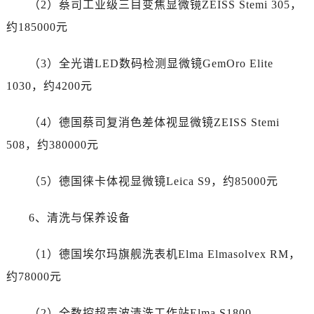
（2）蔡司工业级三目变焦显微镜ZEISS Stemi 305，
新疆维吾尔自治区铁门关市兴疆路江诗丹顿售后服务中心（需提前预约）
新疆维吾尔自治区图木舒克市图木舒克市中兴街江诗丹顿售后服务中心（需提前预约）
约185000元
新疆维吾尔自治区吐鲁番市高昌区文化中路文化中路江诗丹顿售后服务中心（需提前预约）
（3）全光谱LED数码检测显微镜GemOro Elite
新疆维吾尔自治区乌苏市乌鲁木齐北路江诗丹顿售后服务中心（需提前预约）
新疆维吾尔自治区五家渠市长征西街江诗丹顿售后服务中心（需提前预约）
1030，约4200元
新疆维吾尔自治区新星市东风路江诗丹顿售后服务中心（需提前预约）
（4）德国蔡司复消色差体视显微镜ZEISS Stemi
新疆维吾尔自治区伊宁市解放西路江诗丹顿售后服务中心（需提前预约）
贵州省安顺市西秀区中华南路江诗丹顿售后服务中心（需提前预约）
508，约380000元
贵州省毕节市七星关区松山路江诗丹顿售后服务中心（需提前预约）
（5）德国徕卡体视显微镜Leica S9，约85000元
贵州省六盘水市钟山区钟山大道江诗丹顿售后服务中心（需提前预约）
贵州省黔东南苗族侗族自治州凯里市北京西路江诗丹顿售后服务中心（需提前预约）
6、清洗与保养设备
贵州省黔西南布依族苗族自治州兴义市大道与桔香路交汇处江诗丹顿售后服务中心（需提前预约）
贵州省铜仁市碧江区民主路江诗丹顿售后服务中心（需提前预约）
（1）德国埃尔玛旗舰洗表机Elma Elmasolvex RM，
贵州省遵义市红花岗区共青大道与嵩山路交叉口江诗丹顿售后服务中心（需提前预约）
约78000元
四川省阿坝州市马尔康市团结街江诗丹顿售后服务中心（需提前预约）
四川省巴中市巴州区江北大道江诗丹顿售后服务中心（需提前预约）
（2）全数控超声波清洗工作站Elma S1800