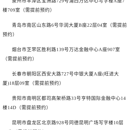
泉州市丰泽区宝洲路729号浦西万达中心写字楼A座7
广东省广州市越秀区环市东路371-375号世界贸易中心大厦南塔15层1507室江诗丹顿售后服务中心（需提前预约）
楼709室（需提前预约）
广东省河源市源城区越王大道江诗丹顿售后服务中心（需提前预约）
广东省惠州市惠城区江北文昌一路7号华贸大厦1座30层3005室江诗丹顿售后服务中心（需提前预约）
青岛市南区山东路6号华润大厦B座22层04室（需提前
广东省江门市蓬江区广场西路江诗丹顿售后服务中心（需提前预约）
预约）
广东省揭阳市榕城进贤门步行街江诗丹顿售后服务中心（需提前预约）
广东省茂名市电白区水东街道迎宾大道江诗丹顿售后服务中心（需提前预约）
烟台市芝罘区胜利路139号万达金融中心A座907室
广东省梅州市梅江区金燕大道江诗丹顿售后服务中心（需提前预约）
（需提前预约）
广东省清远市清城区湖西路江诗丹顿售后服务中心（需提前预约）
广东省汕头市龙湖区长平路江诗丹顿售后服务中心（需提前预约）
长春市朝阳区西安大路727号中银大厦A座(旺进大
广东省汕尾市城区香洲街道园林社区翠园街江诗丹顿售后服务中心（需提前预约）
厦)18层09室（需提前预约）
广东省韶关市武江区芙蓉新区与老城中心交汇处江诗丹顿售后服务中心（需提前预约）
广东省深圳市罗湖区深南东路5001号华润大厦17层1701室江诗丹顿售后服务中心（需提前预约）
贵阳市南明区都司高架桥路33号亨特国际金融中心14
广东省阳江市江城区东风一路江诗丹顿售后服务中心（需提前预约）
楼14D（需提前预约）
广东省云浮市云城区金山路江诗丹顿售后服务中心（需提前预约）
广东省湛江市赤坎区观海北路江诗丹顿售后服务中心（需提前预约）
昆明市盘龙区北京路928号同德昆明广场写字楼10层
广东省肇庆市端州区信安大道与砚都大道交汇处江诗丹顿售后服务中心（需提前预约）