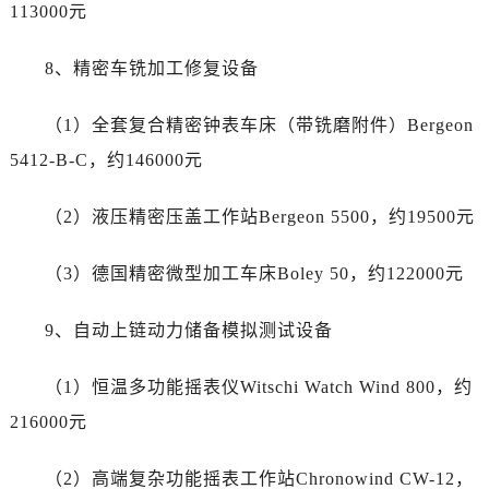
四川省宜宾市翠屏区长翠路江诗丹顿售后服务中心（需提前预约）
113000元
四川省资阳市雁江区滨江大道一段与和平南路江诗丹顿售后服务中心（需提前预约）
8、精密车铣加工修复设备
四川省自贡市自流井区华商北路江诗丹顿售后服务中心（需提前预约）
西藏自治区阿里地区噶尔县北京西路江诗丹顿售后服务中心（需提前预约）
（1）全套复合精密钟表车床（带铣磨附件）Bergeon
西藏自治区昌都市卡若区昌都西路江诗丹顿售后服务中心（需提前预约）
5412-B-C，约146000元
西藏自治区拉萨市城关区北京中路江诗丹顿售后服务中心（需提前预约）
西藏自治区林芝市巴宜区广东路江诗丹顿售后服务中心（需提前预约）
（2）液压精密压盖工作站Bergeon 5500，约19500元
西藏自治区那曲市色尼区浙江西路江诗丹顿售后服务中心（需提前预约）
西藏自治区日喀则市桑珠孜区上海中路江诗丹顿售后服务中心（需提前预约）
（3）德国精密微型加工车床Boley 50，约122000元
西藏自治区山南市乃东区湖北大道江诗丹顿售后服务中心（需提前预约）
云南省保山市隆阳区正阳路江诗丹顿售后服务中心（需提前预约）
9、自动上链动力储备模拟测试设备
云南省楚雄彝族自治州楚雄市鹿城南路江诗丹顿售后服务中心（需提前预约）
云南省大理白族自治州大理市建设路江诗丹顿售后服务中心（需提前预约）
（1）恒温多功能摇表仪Witschi Watch Wind 800，约
云南省德宏傣族景颇族自治州芒市团结大街江诗丹顿售后服务中心（需提前预约）
216000元
云南省迪庆藏族自治州香格里拉市长征大道江诗丹顿售后服务中心（需提前预约）
云南省红河哈尼族彝族自治州蒙自市天马路江诗丹顿售后服务中心（需提前预约）
（2）高端复杂功能摇表工作站Chronowind CW-12，