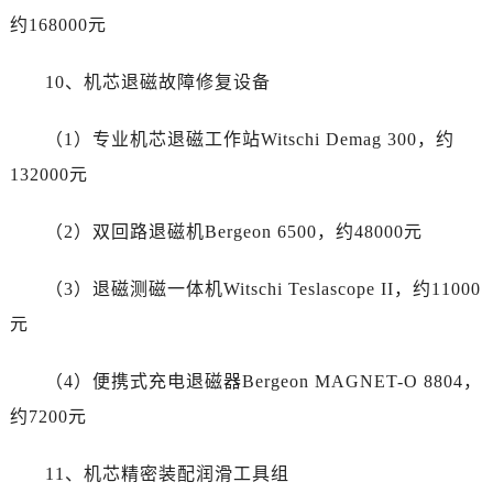
云南省丽江市古城区七星街江诗丹顿售后服务中心（需提前预约）
约168000元
云南省临沧市临翔区世纪路江诗丹顿售后服务中心（需提前预约）
云南省怒江傈僳族自治州泸水市人民路江诗丹顿售后服务中心（需提前预约）
10、机芯退磁故障修复设备
云南省普洱市思茅区振兴大道江诗丹顿售后服务中心（需提前预约）
云南省曲靖市麒麟区学府路江诗丹顿售后服务中心（需提前预约）
（1）专业机芯退磁工作站Witschi Demag 300，约
云南省文山壮族苗族自治州文山市东风路江诗丹顿售后服务中心（需提前预约）
132000元
云南省西双版纳傣族自治州景洪市宣慰大道江诗丹顿售后服务中心（需提前预约）
云南省玉溪市红塔区南北大街江诗丹顿售后服务中心（需提前预约）
（2）双回路退磁机Bergeon 6500，约48000元
云南省昭通市昭阳区青年路江诗丹顿售后服务中心（需提前预约）
重庆市江北区观音桥步行街2号融恒时代广场9层902室江诗丹顿售后服务中心（需提前预约）
（3）退磁测磁一体机Witschi Teslascope II，约11000
新疆维吾尔自治区乌鲁木齐市天山区红山路26号时代广场（CCMALL）C座17层17-B江诗丹顿售后服务中心（需提前预约）
元
浙江省温州市鹿城区锦绣路1067号置信广场10层1015室江诗丹顿售后服务中心（需提前预约）
黑龙江省哈尔滨市道里区友谊西路600号富力中心T2座写字楼29层03室室江诗丹顿售后服务中心（需提前预约）
（4）便携式充电退磁器Bergeon MAGNET-O 8804，
辽宁省大连市中山区人民路15号国际金融大厦7层G室江诗丹顿售后服务中心（需提前预约）
约7200元
广东省佛山市禅城区季华五路57号万科金融中心C座12层1205室江诗丹顿售后服务中心（需提前预约）
广东省东莞市东城街道鸿福东路1号民盈国贸中心T1写字楼9层907室江诗丹顿售后服务中心（需提前预约）
11、机芯精密装配润滑工具组