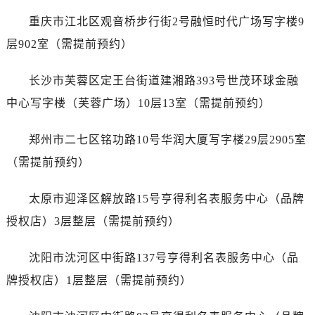
安徽省铜陵市铜官区石城大道江诗丹顿售后服务中心（需提前预约）
重庆市江北区观音桥步行街2号融恒时代广场写字楼9
安徽省芜湖市镜湖区中山路步行街江诗丹顿售后服务中心（需提前预约）
层902室（需提前预约）
安徽省宣城市宣州区叠嶂西路江诗丹顿售后服务中心（需提前预约）
福建省龙岩市新罗区九一南路江诗丹顿售后服务中心（需提前预约）
长沙市芙蓉区定王台街道建湘路393号世茂环球金融
福建省南平市建阳区人民西路江诗丹顿售后服务中心（需提前预约）
中心写字楼（芙蓉广场）10层13室（需提前预约）
福建省宁德市蕉城区天湖东路江诗丹顿售后服务中心（需提前预约）
福建省莆田市城厢区霞林街道荔华东大道江诗丹顿售后服务中心（需提前预约）
郑州市二七区铭功路10号华润大厦写字楼29层2905室
福建省三明市三元区东乾二路江诗丹顿售后服务中心（需提前预约）
（需提前预约）
福建省漳州市龙文区步港路江诗丹顿售后服务中心（需提前预约）
江苏省常州市新北区龙锦路1590号现代传媒中心5号楼10层1008室江诗丹顿售后服务中心（需提前预约）
太原市迎泽区解放路15号亨得利名表服务中心（品牌
江苏省淮安市清江浦区淮海北路江诗丹顿售后服务中心（需提前预约）
授权店）3层整层（需提前预约）
江苏省连云港市海州区通灌北路江诗丹顿售后服务中心（需提前预约）
江苏省南京市秦淮区中山南路1号南京中心22层22-C1-C3室江诗丹顿售后服务中心（需提前预约）
沈阳市沈河区中街路137号亨得利名表服务中心（品
江苏省宿迁市宿城区西湖路江诗丹顿售后服务中心（需提前预约）
牌授权店）1层整层（需提前预约）
江苏省泰州市海陵区永定东路399号置地商务中心东塔（华润万象城）17层1706室江诗丹顿售后服务中心（需提前预约）
江苏省徐州市鼓楼区淮海东路29号苏宁广场IFC国际金融中心35层3508室江诗丹顿售后服务中心（需提前预约）