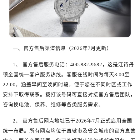
温州市鹿城区锦绣路1067号置信广场10层1015室（需提前预约）
哈尔滨市道里区友谊西路600号富力中心T2座写字楼29层03室（需提前预约）
大连市中山区人民路15号国际金融大厦7层G室（需提前预约）
佛山市禅城区季华五路57号万科金融中心C座12层1205室（需提前预约）
东莞市东城街道鸿福东路1号民盈国贸中心T1写字楼9层907室（需提前预约）
无锡市梁溪区人民中路139号恒隆广场写字楼1座11层1104室（需提前预约）
一、官方售后渠道信息（2026年7月更新）
南通市崇川区工农路57号圆融广场写字楼16层1603室（需提前预约）
苏州市苏州工业园区星港街199号苏州中心办公楼C座22层08室（需提前预约）
1、 官方售后服务电话：400-882-9682，这是江诗丹
武汉市江汉区解放大道686号世界贸易大厦38层09室（需提前预约）
顿全国统一客户服务热线。客服在线时间为每天8:00至
南宁市青秀区金湖路59号地王大厦12楼1224室（需提前预约）
22:00，涵盖早间至晚间时段，便于您在不同时区或工作
合肥市蜀山区潜山路111号万象城华润大厦B座12楼03室（需提前预约）
安排下取得联系。拨打该号码可直接对接官方售后团队，
泉州市丰泽区宝洲路729号浦西万达中心写字楼A座7楼709室（需提前预约）
咨询换电池、保养、维修等各类服务需求。
青岛市南区山东路6号华润大厦B座22层04室（需提前预约）
烟台市芝罘区胜利路139号万达金融中心A座907室（需提前预约）
2、 官方售后网点地址已于2026年7月正式启用全国
长春市朝阳区西安大路727号中银大厦A座(旺进大厦)18层09室（需提前预约）
统一布局。所有网点均位于直辖市及省会城市的官方直营
贵阳市南明区都司高架桥路33号亨特国际金融中心14楼14D（需提前预约）