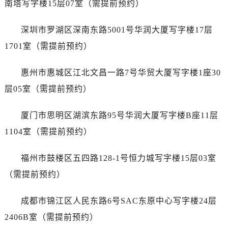
南塔写字楼15层07室（需提前预约）
山西省运城市盐湖区河东街江诗丹顿售后服务中心（需提前预约）
山西省长治市潞州区英雄中路江诗丹顿售后服务中心（需提前预约）
深圳市罗湖区深南东路5001号华润大厦写字楼17层
山西省太原市迎泽区迎泽街道解放路15号亨得利名表维修授权店3楼江诗丹顿售后服务中心（需提前预约）
1701室（需提前预约）
天津市和平区赤峰道136号天津国际金融中心26层2603室江诗丹顿售后服务中心（需提前预约）
安徽省安庆市迎江区人民路江诗丹顿售后服务中心（需提前预约）
惠州市惠城区江北文昌一路7号华贸大厦写字楼1座30
安徽省蚌埠市蚌山区淮河路江诗丹顿售后服务中心（需提前预约）
层05室（需提前预约）
安徽省亳州市谯城区魏武大道江诗丹顿售后服务中心（需提前预约）
安徽省池州市贵池区长江路江诗丹顿售后服务中心（需提前预约）
厦门市思明区湖滨东路95号华润大厦写字楼B座11层
安徽省滁州市琅琊区南谯北路江诗丹顿售后服务中心（需提前预约）
1104室（需提前预约）
安徽省阜阳市颍州区颍州北路江诗丹顿售后服务中心（需提前预约）
安徽省淮北市相山区淮海路江诗丹顿售后服务中心（需提前预约）
福州市鼓楼区五四路128-1号恒力城写字楼15层03室
安徽省淮南市田家庵区国庆中路江诗丹顿售后服务中心（需提前预约）
（需提前预约）
安徽省黄山市屯溪区黄山西路江诗丹顿售后服务中心（需提前预约）
安徽省六安市金安区解放中路江诗丹顿售后服务中心（需提前预约）
成都市锦江区人民东路6号SAC东原中心写字楼24层
安徽省马鞍山市雨山区湖南西路江诗丹顿售后服务中心（需提前预约）
2406B室（需提前预约）
安徽省宿州市埇桥区人民中路江诗丹顿售后服务中心（需提前预约）