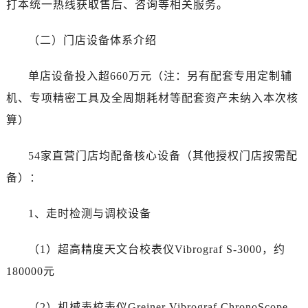
打本统一热线获取售后、咨询等相关服务。
湖南省张家界市永定区解放路江诗丹顿售后服务中心（需提前预约）
湖南省长沙市芙蓉区建湘路393号世茂环球金融中心写字楼10层1013室江诗丹顿售后服务中心（需提前预约）
（二）门店设备体系介绍
湖南省株洲市芦淞区建设南路江诗丹顿售后服务中心（需提前预约）
甘肃省白银市白银区北京路江诗丹顿售后服务中心（需提前预约）
单店设备投入超660万元（注：另有配套专用定制辅
甘肃省定西市安定区解放路江诗丹顿售后服务中心（需提前预约）
机、专项精密工具及全周期耗材等配套资产未纳入本次核
甘肃省敦煌市沙州镇阳关中路江诗丹顿售后服务中心（需提前预约）
算）
甘肃省合作市人民街江诗丹顿售后服务中心（需提前预约）
甘肃省嘉峪关市雄关区新华中路江诗丹顿售后服务中心（需提前预约）
54家直营门店均配备核心设备（其他授权门店按需配
甘肃省金昌市金川区北京路江诗丹顿售后服务中心（需提前预约）
备）：
甘肃省酒泉市肃州区西大街江诗丹顿售后服务中心（需提前预约）
甘肃省临夏市城南街道团结路江诗丹顿售后服务中心（需提前预约）
1、走时检测与调校设备
甘肃省陇南市武都区人民路江诗丹顿售后服务中心（需提前预约）
甘肃省平凉市崆峒区西大街江诗丹顿售后服务中心（需提前预约）
（1）超高精度天文台校表仪Vibrograf S-3000，约
甘肃省庆阳市西峰区南大街江诗丹顿售后服务中心（需提前预约）
180000元
甘肃省天水市秦州区民主路江诗丹顿售后服务中心（需提前预约）
甘肃省武威市凉州区迎宾路江诗丹顿售后服务中心（需提前预约）
（2）机械表校表仪Greiner Vibrograf ChronoScope