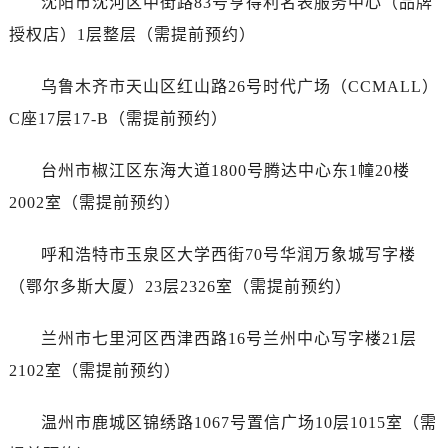
沈阳市沈河区中街路83号亨得利名表服务中心（品牌
江苏省盐城市盐都区世纪大道5号盐城金融城写字楼1号楼16层1604室江诗丹顿售后服务中心（需提前预约）
授权店）1层整层（需提前预约）
江苏省扬州市邗江区国展路29号星耀天地写字楼1号楼18层1803室江诗丹顿售后服务中心（需提前预约）
江苏省镇江市京口区中山东路江诗丹顿售后服务中心（需提前预约）
乌鲁木齐市天山区红山路26号时代广场（CCMALL）
江西省抚州市临川区赣东大道江诗丹顿售后服务中心（需提前预约）
C座17层17-B（需提前预约）
江西省赣州市章贡区文清路江诗丹顿售后服务中心（需提前预约）
江西省吉安市吉州区井冈山大道江诗丹顿售后服务中心（需提前预约）
台州市椒江区东海大道1800号腾达中心东1幢20楼
江西省景德镇市珠山区珠山中路江诗丹顿售后服务中心（需提前预约）
2002室（需提前预约）
江西省九江市浔阳区浔阳路江诗丹顿售后服务中心（需提前预约）
江西省南昌市红谷滩新区红谷中大道998号绿地双子塔（中央广场）A1座办公楼14层1407室江诗丹顿售后服务中心（需提前预约）
呼和浩特市玉泉区大学西街70号华润万象城写字楼
江西省萍乡市安源区萍安北大道与康庄路交叉口江诗丹顿售后服务中心（需提前预约）
（鄂尔多斯大厦）23层2326室（需提前预约）
江西省上饶市信州区滨江西路江诗丹顿售后服务中心（需提前预约）
江西省新余市渝水区北湖西路江诗丹顿售后服务中心（需提前预约）
兰州市七里河区西津西路16号兰州中心写字楼21层
江西省宜春市袁州区中山中路江诗丹顿售后服务中心（需提前预约）
2102室（需提前预约）
江西省鹰潭市月湖区胜利东路江诗丹顿售后服务中心（需提前预约）
山东省德州市德城区东风中路江诗丹顿售后服务中心（需提前预约）
温州市鹿城区锦绣路1067号置信广场10层1015室（需
山东省东营市东营区济南路江诗丹顿售后服务中心（需提前预约）