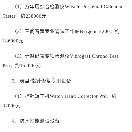
陕西省汉中市汉台区北大街江诗丹顿售后服务中心（需提前预约）
（1）万年历综合检测仪Witschi Perpetual Calendar
陕西省商洛市商州区州城街江诗丹顿售后服务中心（需提前预约）
Tester，约238000元
陕西省铜川市王益区红旗街江诗丹顿售后服务中心（需提前预约）
陕西省渭南市临渭区东风大街江诗丹顿售后服务中心（需提前预约）
（2）三问音簧专业调试工作站Bergeon 8200，约
陕西省咸阳市秦都区沣西新城统一西路与白马河路交汇处江诗丹顿售后服务中心（需提前预约）
186000元
陕西省延安市宝塔区中心街江诗丹顿售后服务中心（需提前预约）
陕西省榆林市榆阳区长兴路江诗丹顿售后服务中心（需提前预约）
（3）计时码表专项检测仪Vibrograf Chrono Test
新疆维吾尔自治区阿克苏市东大街江诗丹顿售后服务中心（需提前预约）
Pro，约152000元
新疆维吾尔自治区阿拉尔市胜利大道江诗丹顿售后服务中心（需提前预约）
新疆维吾尔自治区阿拉山口市友好路江诗丹顿售后服务中心（需提前预约）
3、表盘/指针修复专用设备
新疆维吾尔自治区阿勒泰市解放路江诗丹顿售后服务中心（需提前预约）
新疆维吾尔自治区阿图什市光明路江诗丹顿售后服务中心（需提前预约）
（1）指针矫正机Watch Hand Corrector Pro，约
新疆维吾尔自治区白杨市军垦路江诗丹顿售后服务中心（需提前预约）
37000元
新疆维吾尔自治区北屯市团结路江诗丹顿售后服务中心（需提前预约）
新疆维吾尔自治区博乐市博乐市北京路江诗丹顿售后服务中心（需提前预约）
4、防水性能测试设备
新疆维吾尔自治区昌吉市延安北路江诗丹顿售后服务中心（需提前预约）