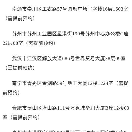
浙江省丽水市莲都区解放街江诗丹顿售后服务中心（需提前预约）
南通市崇川区工农路57号圆融广场写字楼16层1603室
浙江省宁波市江北区大闸南路500号来福士广场办公楼20层2009室江诗丹顿售后服务中心（需提前预约）
（需提前预约）
浙江省衢州市柯城区上街江诗丹顿售后服务中心（需提前预约）
浙江省绍兴市越城区胜利东路379号世茂天际中心写字楼8层805室江诗丹顿售后服务中心（需提前预约）
苏州市苏州工业园区星港街199号苏州中心办公楼C座
浙江省舟山市定海区解放东路江诗丹顿售后服务中心（需提前预约）
22层08室（需提前预约）
澳门特别行政区大堂区议事亭前地（新马路）江诗丹顿售后服务中心（需提前预约）
澳门特别行政区风顺堂区南湾大马路江诗丹顿售后服务中心（需提前预约）
武汉市江汉区解放大道686号世界贸易大厦38层09室
澳门特别行政区花地玛堂区关闸广场江诗丹顿售后服务中心（需提前预约）
（需提前预约）
澳门特别行政区花王堂区大三巴商圈江诗丹顿售后服务中心（需提前预约）
澳门特别行政区嘉模堂区官也街江诗丹顿售后服务中心（需提前预约）
南宁市青秀区金湖路59号地王大厦12楼1224室（需提
澳门省路氹城市金光大道江诗丹顿售后服务中心（需提前预约）
前预约）
澳门特别行政区望德堂区塔石广场江诗丹顿售后服务中心（需提前预约）
福建省福州市鼓楼区五四路128-1号恒力城写字楼15层03室江诗丹顿售后服务中心（需提前预约）
合肥市蜀山区潜山路111号万象城华润大厦B座12楼03
福建省厦门市思明区湖滨东路95号万象城华润大厦B座11层1104室江诗丹顿售后服务中心（需提前预约）
室（需提前预约）
广东省潮州市潮安区新风路与潮汕路交汇处江诗丹顿售后服务中心（需提前预约）
广东省广州市天河区天河路230号万菱汇国际中心A塔7层704室江诗丹顿售后服务中心（需提前预约）