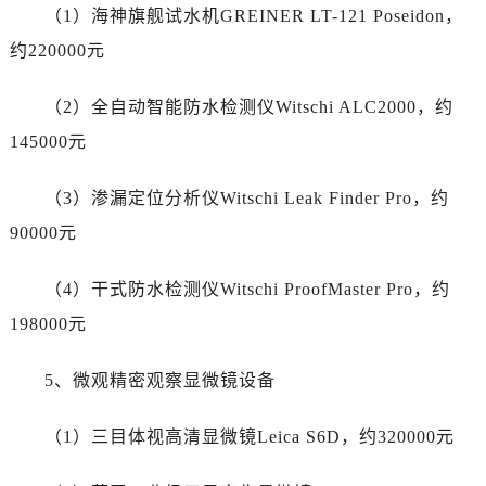
新疆维吾尔自治区阜康市博峰路江诗丹顿售后服务中心（需提前预约）
（1）海神旗舰试水机GREINER LT-121 Poseidon，
新疆维吾尔自治区哈密市伊州区建国北路江诗丹顿售后服务中心（需提前预约）
约220000元
新疆维吾尔自治区和田市和田市北京西路江诗丹顿售后服务中心（需提前预约）
新疆维吾尔自治区胡杨河市胡杨河市胡杨路江诗丹顿售后服务中心（需提前预约）
（2）全自动智能防水检测仪Witschi ALC2000，约
新疆维吾尔自治区霍尔果斯市亚欧北路江诗丹顿售后服务中心（需提前预约）
145000元
新疆维吾尔自治区喀什市解放北路江诗丹顿售后服务中心（需提前预约）
新疆维吾尔自治区可克达拉市幸福路江诗丹顿售后服务中心（需提前预约）
（3）渗漏定位分析仪Witschi Leak Finder Pro，约
新疆维吾尔自治区克拉玛依市克拉玛依区友谊路江诗丹顿售后服务中心（需提前预约）
90000元
新疆维吾尔自治区库车市库车市文化东路江诗丹顿售后服务中心（需提前预约）
新疆维吾尔自治区库尔勒市库尔勒市人民东路江诗丹顿售后服务中心（需提前预约）
（4）干式防水检测仪Witschi ProofMaster Pro，约
新疆维吾尔自治区奎屯市团结西街江诗丹顿售后服务中心（需提前预约）
198000元
新疆维吾尔自治区昆玉市昆泉街江诗丹顿售后服务中心（需提前预约）
新疆维吾尔自治区沙湾市三道河子镇世纪大道南路江诗丹顿售后服务中心（需提前预约）
5、微观精密观察显微镜设备
新疆维吾尔自治区石河子市北二路江诗丹顿售后服务中心（需提前预约）
新疆维吾尔自治区双河市光明路江诗丹顿售后服务中心（需提前预约）
（1）三目体视高清显微镜Leica S6D，约320000元
新疆维吾尔自治区塔城市塔城地区闻琴路江诗丹顿售后服务中心（需提前预约）