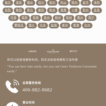
山东省东营市东营区济南路江诗丹顿售后服务中心（需提前预约）
临沂
淮安
烟台
绍兴
亳州
舟山
扬州
金华
洛阳
山东省济南市历下区经十路11111号华润中心写字楼（万象城）15层1508室江诗丹顿售后服务中心（需提前预约）
岳阳
衡阳
黄石
襄阳
株洲
湘潭
十堰
荆州
宜昌
山东省济宁市任城区太白楼路江诗丹顿售后服务中心（需提前预约）
许昌
南阳
常德
泉州
柳州
桂林
惠州
西宁
山东省莱芜市文化南路8号银座商城名表维修一楼名表维修江诗丹顿售后服务中心（需提前预约）
攀枝花
遵义
天水
盐城
泰州
香港
台州
山东省临沂市兰山区解放路江诗丹顿售后服务中心（需提前预约）
山东省日照市东港区烟台路江诗丹顿售后服务中心（需提前预约）
山东省泰安市泰山区财源街道泰山大街江诗丹顿售后服务中心（需提前预约）
山东省威海市环翠区新威海路89号振华商厦一楼名表维修江诗丹顿售后服务中心（需提前预约）
山东省潍坊市奎文区东风东街江诗丹顿售后服务中心（需提前预约）
你可以轻易地拥有时间，但无法轻易地拥有江诗丹顿
山东省枣庄市滕州市北辛路与善国路交叉口江诗丹顿售后服务中心（需提前预约）
"You can have time easily, but you can't have Vacheron Constantin
山东省淄博市张店区金晶大道江诗丹顿售后服务中心（需提前预约）
easily.”
上海市黄浦区南京东路299号宏伊国际广场写字楼8层806室江诗丹顿售后服务中心（需提前预约）
上海市徐汇区虹桥路3号港汇中心2座37层3705室江诗丹顿售后服务中心（需提前预约）
总部服务热线
浙江省杭州市上城区钱江路1366号华润大厦A座5层503-5室江诗丹顿售后服务中心（需提前预约）
400-882-9682
浙江省湖州市吴兴区劳动路江诗丹顿售后服务中心（需提前预约）
浙江省嘉兴市南湖区广益路705号嘉兴世界贸易中心A座13层1304室江诗丹顿售后服务中心（需提前预约）
营业时间