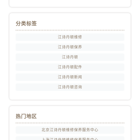
山西省阳泉市郊区平阳东街与新城大道交叉口江诗丹顿售后服务中心（需提前预约）
山西省运城市盐湖区河东街江诗丹顿售后服务中心（需提前预约）
山西省长治市潞州区英雄中路江诗丹顿售后服务中心（需提前预约）
分类标签
山西省太原市迎泽区迎泽街道解放路15号亨得利名表维修授权店3楼江诗丹顿售后服务中心（需提前预约）
江诗丹顿维修
天津市和平区赤峰道136号天津国际金融中心26层2603室江诗丹顿售后服务中心（需提前预约）
安徽省安庆市迎江区人民路江诗丹顿售后服务中心（需提前预约）
江诗丹顿保养
安徽省蚌埠市蚌山区淮河路江诗丹顿售后服务中心（需提前预约）
江诗丹顿
安徽省亳州市谯城区魏武大道江诗丹顿售后服务中心（需提前预约）
江诗丹顿配件
安徽省池州市贵池区长江路江诗丹顿售后服务中心（需提前预约）
江诗丹顿新闻
安徽省滁州市琅琊区南谯北路江诗丹顿售后服务中心（需提前预约）
江诗丹顿咨询
安徽省阜阳市颍州区颍州北路江诗丹顿售后服务中心（需提前预约）
安徽省淮北市相山区淮海路江诗丹顿售后服务中心（需提前预约）
安徽省淮南市田家庵区国庆中路江诗丹顿售后服务中心（需提前预约）
热门地区
安徽省黄山市屯溪区黄山西路江诗丹顿售后服务中心（需提前预约）
安徽省六安市金安区解放中路江诗丹顿售后服务中心（需提前预约）
北京江诗丹顿维修保养服务中心
安徽省马鞍山市雨山区湖南西路江诗丹顿售后服务中心（需提前预约）
上海江诗丹顿维修保养服务中心