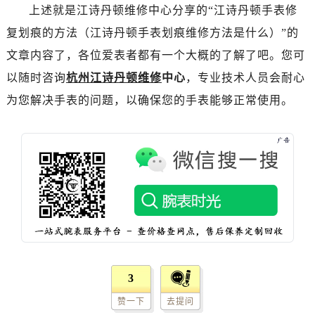
昆明市盘龙区北京路928号同德昆明广场写字楼10层06室（需提前预约）
上述就是江诗丹顿维修中心分享的“江诗丹顿手表修
石家庄市长安区中山东路39号勒泰中心写字楼B座13层07室（需提前预约）
复划痕的方法（江诗丹顿手表划痕维修方法是什么）”的
西安市碑林区南关正街88号华侨城长安国际中心E座6楼10室（需提前预约）
文章内容了，各位爱表者都有一个大概的了解了吧。您可
海口市龙华区金贸东路5号海口华润大厦B座17层1707室（需提前预约）
以随时咨询
杭州江诗丹顿维修
中心
，专业技术人员会耐心
唐山市路南区新华东道100号万达广场写字楼A座10层1002室（需提前预约）
为您解决手表的问题，以确保您的手表能够正常使用。
台州市椒江区东海大道1800号腾达中心东1幢20楼2002室（需提前预约）
内蒙古自治区呼和浩特市玉泉区大学西街70号华润万象城写字楼（鄂尔多斯大厦）23层2326室（需提前预约）
甘肃省兰州市七里河区西津西路16号兰州中心写字楼21层2102室（需提前预约）
重庆市解放碑渝中区民权路28号英利国际金融中心写字楼20层01室（需提前预约）
黑龙江省大庆市萨尔图区会战大街江诗丹顿售后服务中心（需提前预约）
黑龙江省鹤岗市向阳区红军路江诗丹顿售后服务中心（需提前预约）
黑龙江省黑河市爱辉区中央街江诗丹顿售后服务中心（需提前预约）
黑龙江省鸡西市鸡冠区红军路江诗丹顿售后服务中心（需提前预约）
黑龙江省佳木斯市向阳区长安路江诗丹顿售后服务中心（需提前预约）
3
黑龙江省牡丹江市东安区太平路江诗丹顿售后服务中心（需提前预约）
黑龙江省七台河市桃山区大同街江诗丹顿售后服务中心（需提前预约）
赞一下
去提问