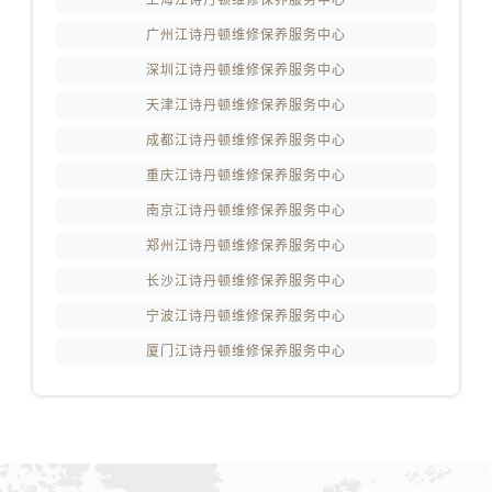
安徽省宿州市埇桥区人民中路江诗丹顿售后服务中心（需提前预约）
广州江诗丹顿维修保养服务中心
安徽省铜陵市铜官区石城大道江诗丹顿售后服务中心（需提前预约）
安徽省芜湖市镜湖区中山路步行街江诗丹顿售后服务中心（需提前预约）
深圳江诗丹顿维修保养服务中心
安徽省宣城市宣州区叠嶂西路江诗丹顿售后服务中心（需提前预约）
天津江诗丹顿维修保养服务中心
福建省龙岩市新罗区九一南路江诗丹顿售后服务中心（需提前预约）
成都江诗丹顿维修保养服务中心
福建省南平市建阳区人民西路江诗丹顿售后服务中心（需提前预约）
重庆江诗丹顿维修保养服务中心
福建省宁德市蕉城区天湖东路江诗丹顿售后服务中心（需提前预约）
南京江诗丹顿维修保养服务中心
福建省莆田市城厢区霞林街道荔华东大道江诗丹顿售后服务中心（需提前预约）
郑州江诗丹顿维修保养服务中心
福建省三明市三元区东乾二路江诗丹顿售后服务中心（需提前预约）
长沙江诗丹顿维修保养服务中心
福建省漳州市龙文区步港路江诗丹顿售后服务中心（需提前预约）
江苏省常州市新北区龙锦路1590号现代传媒中心5号楼10层1008室江诗丹顿售后服务中心（需提前预约）
宁波江诗丹顿维修保养服务中心
江苏省淮安市清江浦区淮海北路江诗丹顿售后服务中心（需提前预约）
厦门江诗丹顿维修保养服务中心
江苏省连云港市海州区通灌北路江诗丹顿售后服务中心（需提前预约）
江苏省南京市秦淮区中山南路1号南京中心22层22-C1-C3室江诗丹顿售后服务中心（需提前预约）
江苏省宿迁市宿城区西湖路江诗丹顿售后服务中心（需提前预约）
江苏省泰州市海陵区永定东路399号置地商务中心东塔（华润万象城）17层1706室江诗丹顿售后服务中心（需提前预约）