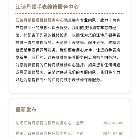
辽宁省丹东市振兴区七经街江诗丹顿售后服务中心（需提前预约）
江诗丹顿手表维修服务中心
辽宁省抚顺市新抚区东一路江诗丹顿售后服务中心（需提前预约）
辽宁省阜新市海州区解放大街江诗丹顿售后服务中心（需提前预约）
江诗丹顿售后维修服务中心地点
拥有专业团队，致力于为客
户提供专业的维修和保养服务。我们的技师拥有丰富的经
辽宁省葫芦岛市连山区中央路江诗丹顿售后服务中心（需提前预约）
验，并配备了先进的维修设备，以确保为您的江诗丹顿手表
辽宁省锦州市古塔区中央大街江诗丹顿售后服务中心（需提前预约）
提供一流的维修服务，无论是手表维修、配件更换、故障诊
辽宁省辽阳市白塔区新运大街江诗丹顿售后服务中心（需提前预约）
断还是手表保养等服务，我们都会用心对待，让您的手表焕
辽宁省盘锦市兴隆台区石油大街江诗丹顿售后服务中心（需提前预约）
发新生。我们的江诗丹顿维修保养服务网点遍布全国各地，
辽宁省铁岭市银州区南马路江诗丹顿售后服务中心（需提前预约）
为您提供便捷的江诗丹顿维修中心选择。如果您有任何问题
辽宁省营口市站前区市府路与渤海大街交叉口江诗丹顿售后服务中心（需提前预约）
或需要维修服务，请随时联系我们的客服团队，我们将全力
以赴为您提供专业的江诗丹顿手表维修保养服务。
辽宁省沈阳市沈河区中街路137号亨得利名表维修授权店1楼江诗丹顿售后服务中心（需提前预约）
辽宁省沈阳市沈河区中街路83号亨得利名表维修授权店1楼江诗丹顿售后服务中心（需提前预约）
北京市朝阳区建国门外大街甲6号华熙国际中心D座11层1102室江诗丹顿售后服务中心（需提前预约）
北京市东城区东长安街1号王府井东方广场W3座6层602室江诗丹顿售后服务中心（需提前预约）
最新发布
河北省保定市竞秀区朝阳北大街北国先天下江诗丹顿售后服务中心（需提前预约）
沈阳江诗丹顿官方售后服务中心｜全新电话和完整维修地址权威信息公示（2026年7月更新）
2026-07-09
内蒙古自治区阿拉善盟市左旗土尔扈特大街江诗丹顿售后服务中心（需提前预约）
内蒙古自治区巴彦淖尔市临河区新华街江诗丹顿售后服务中心（需提前预约）
福州江诗丹顿官方售后服务中心｜全新官方服务电话与地址权威信息公示（2026年7月更新）
2026-07-09