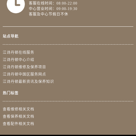
浙江省金华市金东区东市南街777号金华万达广场4号楼22楼2209室江诗丹顿售后服务中心（需提前预约）
客服在线时间：08:00-22:00
中心营业时间：09:00-19:30
浙江省丽水市莲都区解放街江诗丹顿售后服务中心（需提前预约）
客服及中心节假日不休
浙江省宁波市江北区大闸南路500号来福士广场办公楼20层2009室江诗丹顿售后服务中心（需提前预约）
浙江省衢州市柯城区上街江诗丹顿售后服务中心（需提前预约）
浙江省绍兴市越城区胜利东路379号世茂天际中心写字楼8层805室江诗丹顿售后服务中心（需提前预约）
站点导航
浙江省舟山市定海区解放东路江诗丹顿售后服务中心（需提前预约）
江诗丹顿在线服务
澳门特别行政区大堂区议事亭前地（新马路）江诗丹顿售后服务中心（需提前预约）
江诗丹顿中心介绍
澳门特别行政区风顺堂区南湾大马路江诗丹顿售后服务中心（需提前预约）
江诗丹顿维修及保养项目
澳门特别行政区花地玛堂区关闸广场江诗丹顿售后服务中心（需提前预约）
江诗丹顿中国区服务网点
澳门特别行政区花王堂区大三巴商圈江诗丹顿售后服务中心（需提前预约）
江诗丹顿最新资讯及保养知识
澳门特别行政区嘉模堂区官也街江诗丹顿售后服务中心（需提前预约）
热门标签
澳门省路氹城市金光大道江诗丹顿售后服务中心（需提前预约）
澳门特别行政区望德堂区塔石广场江诗丹顿售后服务中心（需提前预约）
查看维修相关文档
福建省福州市鼓楼区五四路128-1号恒力城写字楼15层03室江诗丹顿售后服务中心（需提前预约）
查看保养相关文档
福建省厦门市思明区湖滨东路95号万象城华润大厦B座11层1104室江诗丹顿售后服务中心（需提前预约）
查看配件相关文档
广东省潮州市潮安区新风路与潮汕路交汇处江诗丹顿售后服务中心（需提前预约）