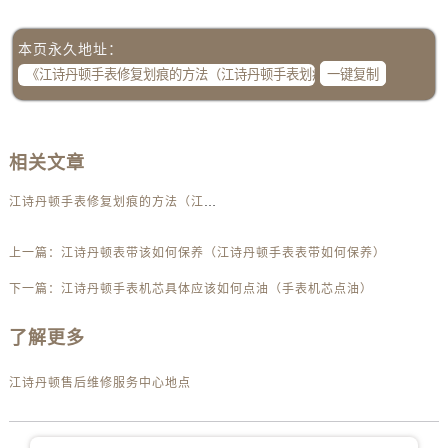
黑龙江省齐齐哈尔市龙沙区龙华路江诗丹顿售后服务中心（需提前预约）
黑龙江省双鸭山市尖山区新兴大街江诗丹顿售后服务中心（需提前预约）
本页永久地址：
黑龙江省绥化市北林区新华街与康庄路交叉口江诗丹顿售后服务中心（需提前预约）
一键复制
黑龙江省伊春市伊美区通河路江诗丹顿售后服务中心（需提前预约）
吉林省白城市洮北区明仁南街江诗丹顿售后服务中心（需提前预约）
吉林省白山市浑江区浑江大街江诗丹顿售后服务中心（需提前预约）
相关文章
吉林省吉林市船营区河南街江诗丹顿售后服务中心（需提前预约）
江诗丹顿手表修复划痕的方法（江诗丹顿手表划痕维修方法是什么）
吉林省辽源市龙山区人民大街江诗丹顿售后服务中心（需提前预约）
吉林省梅河口市新华街道梅河大街江诗丹顿售后服务中心（需提前预约）
上一篇：
江诗丹顿表带该如何保养（江诗丹顿手表表带如何保养）
吉林省四平市铁东区紫气大路与南九经街交汇处江诗丹顿售后服务中心（需提前预约）
吉林省松原市宁江区五环大街江诗丹顿售后服务中心（需提前预约）
下一篇：
江诗丹顿手表机芯具体应该如何点油（手表机芯点油）
吉林省通化市东昌区环通乡江南大街江诗丹顿售后服务中心（需提前预约）
了解更多
吉林省延边市延吉市解放路江诗丹顿售后服务中心（需提前预约）
辽宁省鞍山市铁东区站前街江诗丹顿售后服务中心（需提前预约）
江诗丹顿售后维修服务中心地点
辽宁省本溪市平山区胜利路江诗丹顿售后服务中心（需提前预约）
辽宁省朝阳市双塔区新华路江诗丹顿售后服务中心（需提前预约）