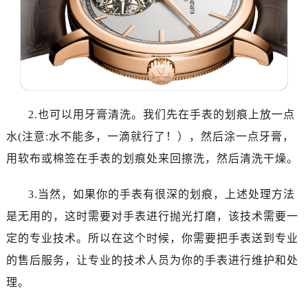
温州市鹿城区锦绣路1067号置信广场10层1015室（需提前预约）
哈尔滨市道里区友谊西路600号富力中心T2座写字楼29层03室（需提前预约）
大连市中山区人民路15号国际金融大厦7层G室（需提前预约）
佛山市禅城区季华五路57号万科金融中心C座12层1205室（需提前预约）
东莞市东城街道鸿福东路1号民盈国贸中心T1写字楼9层907室（需提前预约）
无锡市梁溪区人民中路139号恒隆广场写字楼1座11层1104室（需提前预约）
2.也可以用牙膏清洗。我们先在手表的划痕上放一点
南通市崇川区工农路57号圆融广场写字楼16层1603室（需提前预约）
水(注意:水不能多，一滴就行了！），然后涂一点牙膏，
苏州市苏州工业园区星港街199号苏州中心办公楼C座22层08室（需提前预约）
用软布或棉签在手表的划痕处来回擦洗，然后清洗干燥。
武汉市江汉区解放大道686号世界贸易大厦38层09室（需提前预约）
南宁市青秀区金湖路59号地王大厦12楼1224室（需提前预约）
3.当然，如果你的手表有很深的划痕，上述处理方法
合肥市蜀山区潜山路111号万象城华润大厦B座12楼03室（需提前预约）
是无用的，这时需要对手表进行抛光打磨，该技术需要一
泉州市丰泽区宝洲路729号浦西万达中心写字楼A座7楼709室（需提前预约）
青岛市南区山东路6号华润大厦B座22层04室（需提前预约）
定的专业技术。所以在这个时候，你需要把手表送到专业
烟台市芝罘区胜利路139号万达金融中心A座907室（需提前预约）
的售后服务，让专业的技术人员为你的手表进行维护和处
长春市朝阳区西安大路727号中银大厦A座(旺进大厦)18层09室（需提前预约）
理。
贵阳市南明区都司高架桥路33号亨特国际金融中心14楼14D（需提前预约）