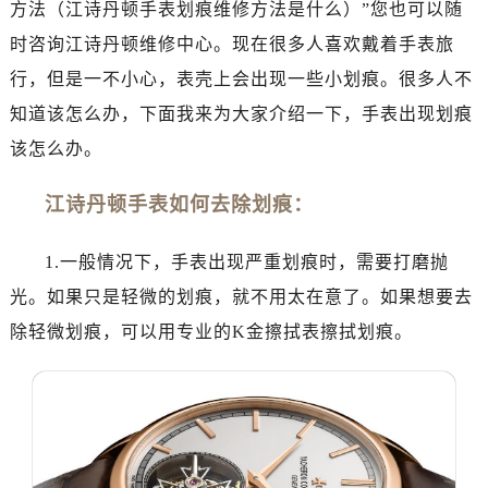
方法（江诗丹顿手表划痕维修方法是什么）”您也可以随
南昌市红谷滩新区红谷中大道998号绿地双子塔（中央广场）A1座办公楼14层07室（需提前预约）
济南市历下区经十路11111号华润中心写字楼（万象城）15层1508室（需提前预约）
时咨询江诗丹顿维修中心。现在很多人喜欢戴着手表旅
广州市天河区天河路230号万菱汇国际中心写字楼A塔7层704室（需提前预约）
行，但是一不小心，表壳上会出现一些小划痕。很多人不
广州市越秀区环市东路371-375号世界贸易中心大厦南塔写字楼15层07室（需提前预约）
知道该怎么办，下面我来为大家介绍一下，手表出现划痕
深圳市罗湖区深南东路5001号华润大厦写字楼17层1701室（需提前预约）
该怎么办。
惠州市惠城区江北文昌一路7号华贸大厦写字楼1座30层05室（需提前预约）
厦门市思明区湖滨东路95号华润大厦写字楼B座11层1104室（需提前预约）
江诗丹顿手表如何去除划痕：
福州市鼓楼区五四路128-1号恒力城写字楼15层03室（需提前预约）
成都市锦江区人民东路6号SAC东原中心写字楼24层2406B室（需提前预约）
1.一般情况下，手表出现严重划痕时，需要打磨抛
重庆市江北区观音桥步行街2号融恒时代广场写字楼9层902室（需提前预约）
光。如果只是轻微的划痕，就不用太在意了。如果想要去
长沙市芙蓉区定王台街道建湘路393号世茂环球金融中心写字楼（芙蓉广场）10层13室（需提前预约）
除轻微划痕，可以用专业的K金擦拭表擦拭划痕。
郑州市二七区铭功路10号华润大厦写字楼29层2905室（需提前预约）
太原市迎泽区解放路15号亨得利名表服务中心（品牌授权店）3层整层（需提前预约）
沈阳市沈河区中街路137号亨得利名表服务中心（品牌授权店）1层整层（需提前预约）
沈阳市沈河区中街路83号亨得利名表服务中心（品牌授权店）1层整层（需提前预约）
乌鲁木齐市天山区红山路26号时代广场（CCMALL）C座17层17-B（需提前预约）