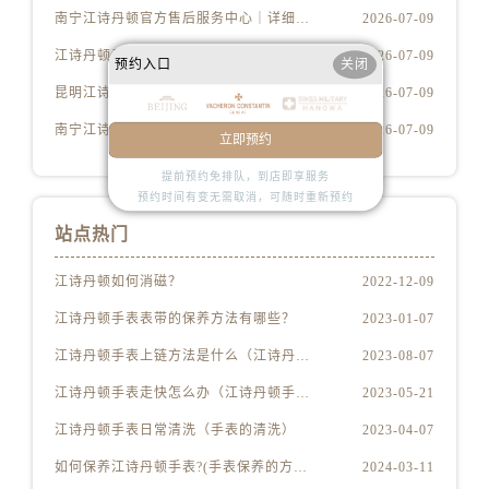
内蒙古自治区包头市青山区幸福路甲3号王府井百货名表维修江诗丹顿售后服务中心（需提前预约）
南宁江诗丹顿官方售后服务中心｜详细地址与官方服务热线权威信息公示（2026年7月更新）
2026-07-09
内蒙古自治区赤峰市红山区哈达街江诗丹顿售后服务中心（需提前预约）
江诗丹顿手表维修保养服务中心专业提供精准售后检修服务权威公示（2026年7月最新）
2026-07-09
预约入口
关闭
内蒙古自治区鄂尔多斯市东胜区伊金霍洛街江诗丹顿售后服务中心（需提前预约）
昆明江诗丹顿官方售后服务中心｜全新官方地址及客服热线权威信息公示（2026年7月更新）
2026-07-09
内蒙古自治区呼伦贝尔市海拉尔区中央街江诗丹顿售后服务中心（需提前预约）
南宁江诗丹顿官方售后服务中心｜服务热线及官方维修地址权威信息公示（2026年7月更新）
2026-07-09
内蒙古自治区通辽市科尔沁区明仁大街江诗丹顿售后服务中心（需提前预约）
立即预约
内蒙古自治区乌海市海勃湾区人民南路江诗丹顿售后服务中心（需提前预约）
提前预约免排队，到店即享服务
内蒙古自治区乌兰察布市集宁区恩和大街江诗丹顿售后服务中心（需提前预约）
预约时间有变无需取消，可随时重新预约
内蒙古自治区锡林郭勒盟市锡林浩特市光明街与额尔敦路交叉口江诗丹顿售后服务中心（需提前预约）
站点热门
内蒙古自治区兴安盟市乌兰浩特市兴安大街江诗丹顿售后服务中心（需提前预约）
江诗丹顿如何消磁？
2022-12-09
山西省大同市平城区迎宾街江诗丹顿售后服务中心（需提前预约）
山西省晋城市城区黄华街江诗丹顿售后服务中心（需提前预约）
江诗丹顿手表表带的保养方法有哪些？
2023-01-07
山西省晋中市榆次区顺城街江诗丹顿售后服务中心（需提前预约）
江诗丹顿手表上链方法是什么（江诗丹顿怎么给手表上链）
2023-08-07
山西省临汾市尧都区解放路江诗丹顿售后服务中心（需提前预约）
江诗丹顿手表走快怎么办（江诗丹顿手表走快什么原因）
2023-05-21
山西省吕梁市离石区永宁中路与建设街交叉口江诗丹顿售后服务中心（需提前预约）
江诗丹顿手表日常清洗（手表的清洗）
2023-04-07
山西省朔州市朔城区怡西路与鄯阳西街交汇处江诗丹顿售后服务中心（需提前预约）
山西省忻州市忻府区和平东街与七一南路交叉口江诗丹顿售后服务中心（需提前预约）
如何保养江诗丹顿手表?(手表保养的方法)
2024-03-11