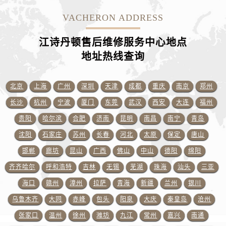
江苏省徐州市鼓楼区淮海东路29号苏宁广场IFC国际金融中心35层3508室江诗丹顿售后服务中心（需提前预约）
VACHERON ADDRESS
江苏省盐城市盐都区世纪大道5号盐城金融城写字楼1号楼16层1604室江诗丹顿售后服务中心（需提前预约）
江苏省扬州市邗江区国展路29号星耀天地写字楼1号楼18层1803室江诗丹顿售后服务中心（需提前预约）
江诗丹顿售后维修服务中心地点
江苏省镇江市京口区中山东路江诗丹顿售后服务中心（需提前预约）
地址热线查询
江西省抚州市临川区赣东大道江诗丹顿售后服务中心（需提前预约）
江西省赣州市章贡区文清路江诗丹顿售后服务中心（需提前预约）
北京
上海
广州
深圳
天津
成都
重庆
南京
郑州
江西省吉安市吉州区井冈山大道江诗丹顿售后服务中心（需提前预约）
长沙
杭州
宁波
厦门
东莞
武汉
西安
大连
福州
江西省景德镇市珠山区珠山中路江诗丹顿售后服务中心（需提前预约）
江西省九江市浔阳区浔阳路江诗丹顿售后服务中心（需提前预约）
贵阳
哈尔滨
合肥
济南
昆明
南昌
南宁
青岛
江西省南昌市红谷滩新区红谷中大道998号绿地双子塔（中央广场）A1座办公楼14层1407室江诗丹顿售后服务中心（需提前预约）
沈阳
石家庄
苏州
长春
河北
太原
保定
唐山
江西省萍乡市安源区萍安北大道与康庄路交叉口江诗丹顿售后服务中心（需提前预约）
邯郸
廊坊
昆山
广西
佛山
中山
德阳
绵阳
江西省上饶市信州区滨江西路江诗丹顿售后服务中心（需提前预约）
齐齐哈尔
呼和浩特
吉林
无锡
芜湖
珠海
汕头
三亚
江西省新余市渝水区北湖西路江诗丹顿售后服务中心（需提前预约）
海口
赣州
漳州
拉萨
青海
新疆
兰州
银川
江西省宜春市袁州区中山中路江诗丹顿售后服务中心（需提前预约）
乌鲁木齐
大同
赤峰
包头
阳泉
大庆
秦皇岛
沧州
江西省鹰潭市月湖区胜利东路江诗丹顿售后服务中心（需提前预约）
张家口
温州
徐州
潍坊
九江
常州
嘉兴
南通
山东省德州市德城区东风中路江诗丹顿售后服务中心（需提前预约）