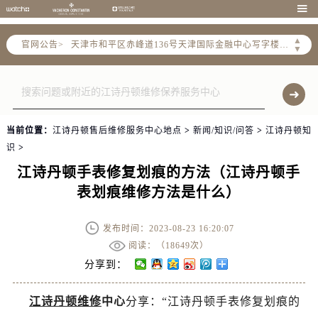
北京市东城区东长安街1号东方广场写字楼W3座6层602室（需提前预约）

北京市朝阳区建国门外大街甲6号华熙国际中心写字楼D座11层1102室（需提前预约）
▲
官网公告>
天津市和平区赤峰道136号天津国际金融中心写字楼26层2603室（需提前预约）
▼
上海市徐汇区虹桥路3号港汇中心写字楼2座37层3705室（需提前预约）
上海市黄浦区南京东路299号宏伊国际广场写字楼8层806室（需提前预约）
南京市秦淮区中山南路1号（新街口）南京中心写字楼22层C1-1室（需提前预约）
常州市新北区龙锦路1590号现代传媒中心写字楼5号楼10层1008室（需提前预约）
当前位置：
江诗丹顿售后维修服务中心地点
>
新闻/知识/问答
>
江诗丹顿知
徐州市鼓楼区淮海东路29号苏宁广场IFC国际金融中心写字楼35层3508室（需提前预约）
识
>
扬州市邗江区国展路29号星耀天地写字楼1号楼18层1803室（需提前预约）
江诗丹顿手表修复划痕的方法（江诗丹顿手
盐城市盐都区世纪大道5号盐城金融城写字楼1号楼16层1604室（需提前预约）
表划痕维修方法是什么）
泰州市海陵区永定东路399号置地商务中心东塔写字楼（华润万象城）17层1706室（需提前预约）
宁波市江北区大闸南路500号来福士广场办公楼20层2009室（需提前预约）
发布时间：2023-08-23 16:20:07
杭州市上城区钱江路1366号华润大厦写字楼A座5层503-5室（需提前预约）
阅读：（
18649次）
金华市金东区东市南街777号金华万达广场写字楼4号楼22层2209室（需提前预约）
分享到：
绍兴市越城区胜利东路379号世茂天际中心写字楼8层805室（需提前预约）
江诗丹顿维修
中心
分享：“江诗丹顿手表修复划痕的
嘉兴市南湖区广益路705号嘉兴世界贸易中心写字楼A座13层1304室（需提前预约）