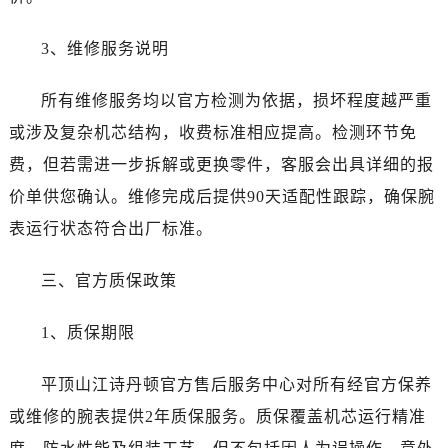
湖南省永州市冷水滩区永州大道与中兴路交叉口江诗丹顿售后服务中心（需提前预约）
湖南省岳阳市岳阳楼区东茅岭路江诗丹顿售后服务中心（需提前预约）
3、维修服务说明
湖南省张家界市永定区解放路江诗丹顿售后服务中心（需提前预约）
湖南省长沙市芙蓉区建湘路393号世茂环球金融中心写字楼10层1013室江诗丹顿售后服务中心（需提前预约）
所有维修服务均以官方检测为依据，损坏程度越严重
湖南省株洲市芦淞区建设南路江诗丹顿售后服务中心（需提前预约）
或涉及复杂机芯结构，收费标准相应提高。检测环节免
甘肃省白银市白银区北京路江诗丹顿售后服务中心（需提前预约）
费，但若需进一步拆解或更换零件，客服会出具详细的报
甘肃省定西市安定区解放路江诗丹顿售后服务中心（需提前预约）
价单供您确认。维修完成后提供90天适配性跟踪，确保腕
甘肃省敦煌市沙州镇阳关中路江诗丹顿售后服务中心（需提前预约）
表运行状态符合出厂标准。
甘肃省合作市人民街江诗丹顿售后服务中心（需提前预约）
甘肃省嘉峪关市雄关区新华中路江诗丹顿售后服务中心（需提前预约）
三、官方质保政策
甘肃省金昌市金川区北京路江诗丹顿售后服务中心（需提前预约）
甘肃省酒泉市肃州区西大街江诗丹顿售后服务中心（需提前预约）
1、质保期限
甘肃省临夏市城南街道团结路江诗丹顿售后服务中心（需提前预约）
甘肃省陇南市武都区人民路江诗丹顿售后服务中心（需提前预约）
平顶山江诗丹顿官方售后服务中心对所有经官方保养
甘肃省平凉市崆峒区西大街江诗丹顿售后服务中心（需提前预约）
或维修的腕表提供2年质保服务。质保覆盖机芯运行精准
甘肃省庆阳市西峰区南大街江诗丹顿售后服务中心（需提前预约）