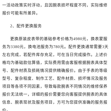
湖北省荆门市东宝中天街步行街江诗丹顿售后服务中心（需提前预约）
一活动政策实时浮动，且因腕表损坏程度不同，实际维修
湖北省荆州市荆州区荆中路江诗丹顿售后服务中心（需提前预约）
报价可能有所差异。
湖北省十堰市茅箭区人民北路江诗丹顿售后服务中心（需提前预约）
湖北省随州市曾都区青年路江诗丹顿售后服务中心（需提前预约）
2、配件更换服务
湖北省咸宁市咸安区长安大道江诗丹顿售后服务中心（需提前预约）
湖北省襄阳市樊城区长虹路与人民路交叉口江诗丹顿售后服务中心（需提前预约）
更换原装皮表带的基础参考价格为4980元，换表蒙服
湖北省孝感市孝南区复兴大道江诗丹顿售后服务中心（需提前预约）
务为3380元，换电池服务为780元。配件更换通常需要3天
湖北省宜昌市西陵区夷陵大道与港窑路江诗丹顿售后服务中心（需提前预约）
左右完成，若配件库存充足，可在当日完成操作。上述价
湖南省常德市武陵区人民路江诗丹顿售后服务中心（需提前预约）
格均为基础款估算值，实际费用需由客服根据腕表具体型
湖南省郴州市北湖区国庆北路江诗丹顿售后服务中心（需提前预约）
号、配件材质及损耗情况提供精确报价。由于手表的等级
湖南省衡阳市雁峰区解放路江诗丹顿售后服务中心（需提前预约）
湖南省怀化市鹤城区迎丰中路江诗丹顿售后服务中心（需提前预约）
型号、复杂程度、制作工艺、配件材质、损坏情况及服务
湖南省娄底市娄星区长青街江诗丹顿售后服务中心（需提前预约）
项目等各项不同因素，导致每款腕表不同情况的维修保养
湖南省邵阳市双清区东风路江诗丹顿售后服务中心（需提前预约）
报价无法统一，详细的报价需要您向客服提供腕表的具体
湖南省湘潭市雨湖区莲城大道江诗丹顿售后服务中心（需提前预约）
信息、腕表现状及服务项目，方可为您提供准确的服务报
湖南省益阳市赫山区桃花仑路江诗丹顿售后服务中心（需提前预约）
价。