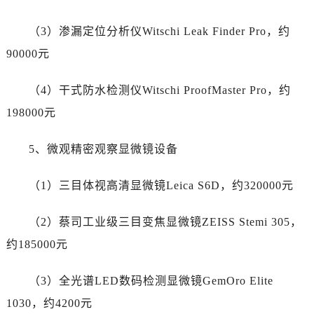
安徽省马鞍山市雨山区湖南西路江诗丹顿售后服务中心（需提前预约）
安徽省宿州市埇桥区人民中路江诗丹顿售后服务中心（需提前预约）
（3）渗漏定位分析仪Witschi Leak Finder Pro，约
安徽省铜陵市铜官区石城大道江诗丹顿售后服务中心（需提前预约）
90000元
安徽省芜湖市镜湖区中山路步行街江诗丹顿售后服务中心（需提前预约）
安徽省宣城市宣州区叠嶂西路江诗丹顿售后服务中心（需提前预约）
（4）干式防水检测仪Witschi ProofMaster Pro，约
福建省龙岩市新罗区九一南路江诗丹顿售后服务中心（需提前预约）
198000元
福建省南平市建阳区人民西路江诗丹顿售后服务中心（需提前预约）
福建省宁德市蕉城区天湖东路江诗丹顿售后服务中心（需提前预约）
5、微观精密观察显微镜设备
福建省莆田市城厢区霞林街道荔华东大道江诗丹顿售后服务中心（需提前预约）
福建省三明市三元区东乾二路江诗丹顿售后服务中心（需提前预约）
（1）三目体视高清显微镜Leica S6D，约320000元
福建省漳州市龙文区步港路江诗丹顿售后服务中心（需提前预约）
江苏省常州市新北区龙锦路1590号现代传媒中心5号楼10层1008室江诗丹顿售后服务中心（需提前预约）
（2）蔡司工业级三目变焦显微镜ZEISS Stemi 305，
江苏省淮安市清江浦区淮海北路江诗丹顿售后服务中心（需提前预约）
约185000元
江苏省连云港市海州区通灌北路江诗丹顿售后服务中心（需提前预约）
江苏省南京市秦淮区中山南路1号南京中心22层22-C1-C3室江诗丹顿售后服务中心（需提前预约）
（3）全光谱LED数码检测显微镜GemOro Elite
江苏省宿迁市宿城区西湖路江诗丹顿售后服务中心（需提前预约）
1030，约4200元