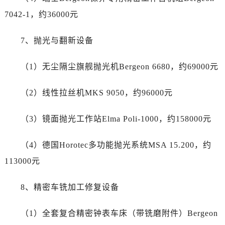
山东省德州市德城区东风中路江诗丹顿售后服务中心（需提前预约）
7042-1，约36000元
山东省东营市东营区济南路江诗丹顿售后服务中心（需提前预约）
山东省济南市历下区经十路11111号华润中心写字楼（万象城）15层1508室江诗丹顿售后服务中心（需提前预约）
7、抛光与翻新设备
山东省济宁市任城区太白楼路江诗丹顿售后服务中心（需提前预约）
山东省莱芜市文化南路8号银座商城名表维修一楼名表维修江诗丹顿售后服务中心（需提前预约）
（1）无尘隔尘旗舰抛光机Bergeon 6680，约69000元
山东省临沂市兰山区解放路江诗丹顿售后服务中心（需提前预约）
山东省日照市东港区烟台路江诗丹顿售后服务中心（需提前预约）
（2）线性拉丝机MKS 9050，约96000元
山东省泰安市泰山区财源街道泰山大街江诗丹顿售后服务中心（需提前预约）
山东省威海市环翠区新威海路89号振华商厦一楼名表维修江诗丹顿售后服务中心（需提前预约）
（3）镜面抛光工作站Elma Poli-1000，约158000元
山东省潍坊市奎文区东风东街江诗丹顿售后服务中心（需提前预约）
山东省枣庄市滕州市北辛路与善国路交叉口江诗丹顿售后服务中心（需提前预约）
（4）德国Horotec多功能抛光系统MSA 15.200，约
山东省淄博市张店区金晶大道江诗丹顿售后服务中心（需提前预约）
113000元
上海市黄浦区南京东路299号宏伊国际广场写字楼8层806室江诗丹顿售后服务中心（需提前预约）
上海市徐汇区虹桥路3号港汇中心2座37层3705室江诗丹顿售后服务中心（需提前预约）
8、精密车铣加工修复设备
浙江省杭州市上城区钱江路1366号华润大厦A座5层503-5室江诗丹顿售后服务中心（需提前预约）
（1）全套复合精密钟表车床（带铣磨附件）Bergeon
浙江省湖州市吴兴区劳动路江诗丹顿售后服务中心（需提前预约）