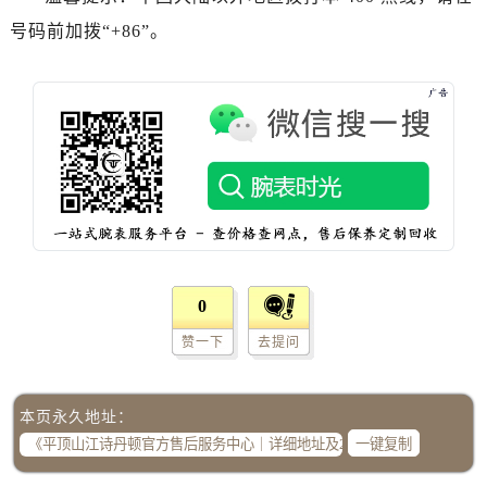
海南省海口市龙华区金贸东路5号海口华润大厦B座17层1707室江诗丹顿售后服务中心（需提前预约）
号码前加拨“+86”。
河北省唐山市路南区新华东道100号万达广场写字楼A座10层1002室江诗丹顿售后服务中心（需提前预约）
台州市椒江区东海大道1800号腾达中心东1幢20楼2002室江诗丹顿售后服务中心（需提前预约）
呼和浩特市玉泉区大学西街70号华润万象城写字楼（鄂尔多斯大厦）23层2326室江诗丹顿售后服务中心（需提前预约）
兰州市七里河区西津西路16号兰州中心写字楼21层2102室江诗丹顿售后服务中心（需提前预约）
节假日正常营业！
0
赞一下
去提问
本页永久地址：
一键复制