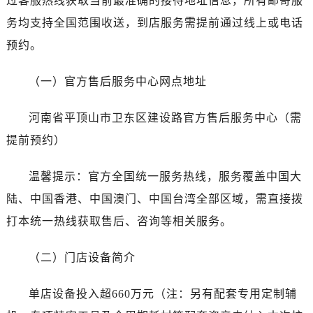
过客服热线获取当前最准确的接待地址信息，所有邮寄服
黑龙江省七台河市桃山区大同街江诗丹顿售后服务中心（需提前预约）
务均支持全国范围收送，到店服务需提前通过线上或电话
黑龙江省齐齐哈尔市龙沙区龙华路江诗丹顿售后服务中心（需提前预约）
黑龙江省双鸭山市尖山区新兴大街江诗丹顿售后服务中心（需提前预约）
预约。
黑龙江省绥化市北林区新华街与康庄路交叉口江诗丹顿售后服务中心（需提前预约）
（一）官方售后服务中心网点地址
黑龙江省伊春市伊美区通河路江诗丹顿售后服务中心（需提前预约）
吉林省白城市洮北区明仁南街江诗丹顿售后服务中心（需提前预约）
河南省平顶山市卫东区建设路官方售后服务中心（需
吉林省白山市浑江区浑江大街江诗丹顿售后服务中心（需提前预约）
提前预约）
吉林省吉林市船营区河南街江诗丹顿售后服务中心（需提前预约）
吉林省辽源市龙山区人民大街江诗丹顿售后服务中心（需提前预约）
温馨提示：官方全国统一服务热线，服务覆盖中国大
吉林省梅河口市新华街道梅河大街江诗丹顿售后服务中心（需提前预约）
陆、中国香港、中国澳门、中国台湾全部区域，需直接拨
吉林省四平市铁东区紫气大路与南九经街交汇处江诗丹顿售后服务中心（需提前预约）
吉林省松原市宁江区五环大街江诗丹顿售后服务中心（需提前预约）
打本统一热线获取售后、咨询等相关服务。
吉林省通化市东昌区环通乡江南大街江诗丹顿售后服务中心（需提前预约）
（二）门店设备简介
吉林省延边市延吉市解放路江诗丹顿售后服务中心（需提前预约）
辽宁省鞍山市铁东区站前街江诗丹顿售后服务中心（需提前预约）
单店设备投入超660万元（注：另有配套专用定制辅
辽宁省本溪市平山区胜利路江诗丹顿售后服务中心（需提前预约）