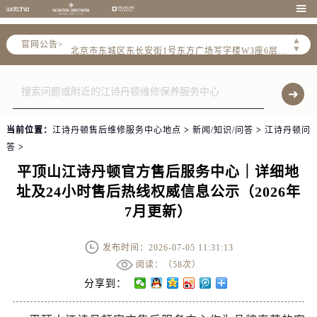
江诗丹顿官方全国统一服务热线400-882-9682，服务覆盖中国大陆、香港、澳门、台湾全部区域（非大陆需加拨“+86”）

2026年7月江诗丹顿售后服务中心最新网点地址：
▲
官网公告>
北京市东城区东长安街1号东方广场写字楼W3座6层602室（需提前预约）
▼
北京市朝阳区建国门外大街甲6号华熙国际中心写字楼D座11层1102室（需提前预约）
天津市和平区赤峰道136号天津国际金融中心写字楼26层2603室（需提前预约）
上海市徐汇区虹桥路3号港汇中心写字楼2座37层3705室（需提前预约）
上海市黄浦区南京东路299号宏伊国际广场写字楼8层806室（需提前预约）
当前位置：
江诗丹顿售后维修服务中心地点
>
新闻/知识/问答
>
江诗丹顿问
南京市秦淮区中山南路1号（新街口）南京中心写字楼22层C1-1室（需提前预约）
答
>
常州市新北区龙锦路1590号现代传媒中心写字楼5号楼10层1008室（需提前预约）
平顶山江诗丹顿官方售后服务中心｜详细地
徐州市鼓楼区淮海东路29号苏宁广场IFC国际金融中心写字楼35层3508室（需提前预约）
址及24小时售后热线权威信息公示（2026年
扬州市邗江区国展路29号星耀天地写字楼1号楼18层1803室（需提前预约）
7月更新）
盐城市盐都区世纪大道5号盐城金融城写字楼1号楼16层1604室（需提前预约）
泰州市海陵区永定东路399号置地商务中心东塔写字楼（华润万象城）17层1706室（需提前预约）
发布时间：2026-07-05 11:31:13
宁波市江北区大闸南路500号来福士广场办公楼20层2009室（需提前预约）
阅读：（
58次）
杭州市上城区钱江路1366号华润大厦写字楼A座5层503-5室（需提前预约）
分享到：
金华市金东区东市南街777号金华万达广场写字楼4号楼22层2209室（需提前预约）