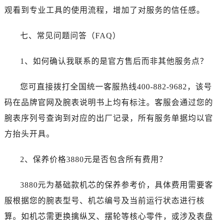
四川省阿坝州市马尔康市团结街江诗丹顿售后服务中心（需提前预约）
观看到专业工具的使用流程，增加了对服务的信任感。
四川省巴中市巴州区江北大道江诗丹顿售后服务中心（需提前预约）
四川省成都市锦江区人民东路6号SAC东原中心24层2406B室江诗丹顿售后服务中心（需提前预约）
七、常见问题问答（FAQ）
四川省达州市通川区中心广场、老车坝江诗丹顿售后服务中心（需提前预约）
四川省德阳市旌阳区长江西路、南街江诗丹顿售后服务中心（需提前预约）
1、如何确认我联系的是官方售后而非其他服务点？
四川省甘孜州市康定市情歌广场、箭炉街江诗丹顿售后服务中心（需提前预约）
四川省广安市广安区建安南路江诗丹顿售后服务中心（需提前预约）
您可直接拨打全国统一客服热线400-882-9682，该号
四川省广元市利州区老城南北街、东大街江诗丹顿售后服务中心（需提前预约）
码在品牌官网及腕表说明书上均有标注。客服会通过您的
四川省乐山市市中区嘉定中路江诗丹顿售后服务中心（需提前预约）
腕表序列号查询到对应的出厂记录，所有服务单据均以官
四川省凉山州市西昌市大巷口下街江诗丹顿售后服务中心（需提前预约）
方抬头开具。
四川省泸州市江阳区治平路江诗丹顿售后服务中心（需提前预约）
四川省眉山市东坡区三苏路江诗丹顿售后服务中心（需提前预约）
2、保养价格3880元是否包含所有费用？
四川省绵阳市涪城区翠花街江诗丹顿售后服务中心（需提前预约）
四川省南充市高坪区江东大道江诗丹顿售后服务中心（需提前预约）
3880元为基础款机芯的保养参考价，具体费用需要客
四川省内江市东兴区汉安大道江诗丹顿售后服务中心（需提前预约）
服根据您的腕表型号、机芯编号及当前运行状态进行核
四川省攀枝花市东区三线大道北段江诗丹顿售后服务中心（需提前预约）
算。如机芯需更换擒纵叉、摆轮等核心零件，或涉及表盘