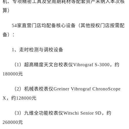
机、专项精密工具及全周期耗材等配套资产未纳入本次核
辽宁省朝阳市双塔区新华路江诗丹顿售后服务中心（需提前预约）
辽宁省丹东市振兴区七经街江诗丹顿售后服务中心（需提前预约）
算）
辽宁省抚顺市新抚区东一路江诗丹顿售后服务中心（需提前预约）
54家直营门店均配备核心设备（其他授权门店按需配
辽宁省阜新市海州区解放大街江诗丹顿售后服务中心（需提前预约）
辽宁省葫芦岛市连山区中央路江诗丹顿售后服务中心（需提前预约）
备）：
辽宁省锦州市古塔区中央大街江诗丹顿售后服务中心（需提前预约）
1、走时检测与调校设备
辽宁省辽阳市白塔区新运大街江诗丹顿售后服务中心（需提前预约）
辽宁省盘锦市兴隆台区石油大街江诗丹顿售后服务中心（需提前预约）
（1）超高精度天文台校表仪Vibrograf S-3000，约
辽宁省铁岭市银州区南马路江诗丹顿售后服务中心（需提前预约）
180000元
辽宁省营口市站前区市府路与渤海大街交叉口江诗丹顿售后服务中心（需提前预约）
辽宁省沈阳市沈河区中街路137号亨得利名表维修授权店1楼江诗丹顿售后服务中心（需提前预约）
（2）机械表校表仪Greiner Vibrograf ChronoScope
辽宁省沈阳市沈河区中街路83号亨得利名表维修授权店1楼江诗丹顿售后服务中心（需提前预约）
X，约128000元
北京市朝阳区建国门外大街甲6号华熙国际中心D座11层1102室江诗丹顿售后服务中心（需提前预约）
北京市东城区东长安街1号王府井东方广场W3座6层602室江诗丹顿售后服务中心（需提前预约）
（3）九维全功能校表仪Witschi Senior 9D，约
河北省保定市竞秀区朝阳北大街北国先天下江诗丹顿售后服务中心（需提前预约）
260000元
内蒙古自治区阿拉善盟市左旗土尔扈特大街江诗丹顿售后服务中心（需提前预约）