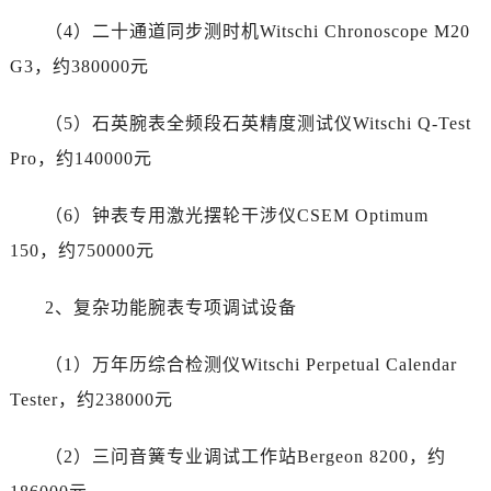
内蒙古自治区巴彦淖尔市临河区新华街江诗丹顿售后服务中心（需提前预约）
（4）二十通道同步测时机Witschi Chronoscope M20
内蒙古自治区包头市青山区幸福路甲3号王府井百货名表维修江诗丹顿售后服务中心（需提前预约）
G3，约380000元
内蒙古自治区赤峰市红山区哈达街江诗丹顿售后服务中心（需提前预约）
内蒙古自治区鄂尔多斯市东胜区伊金霍洛街江诗丹顿售后服务中心（需提前预约）
（5）石英腕表全频段石英精度测试仪Witschi Q-Test
内蒙古自治区呼伦贝尔市海拉尔区中央街江诗丹顿售后服务中心（需提前预约）
Pro，约140000元
内蒙古自治区通辽市科尔沁区明仁大街江诗丹顿售后服务中心（需提前预约）
内蒙古自治区乌海市海勃湾区人民南路江诗丹顿售后服务中心（需提前预约）
（6）钟表专用激光摆轮干涉仪CSEM Optimum
内蒙古自治区乌兰察布市集宁区恩和大街江诗丹顿售后服务中心（需提前预约）
150，约750000元
内蒙古自治区锡林郭勒盟市锡林浩特市光明街与额尔敦路交叉口江诗丹顿售后服务中心（需提前预约）
内蒙古自治区兴安盟市乌兰浩特市兴安大街江诗丹顿售后服务中心（需提前预约）
2、复杂功能腕表专项调试设备
山西省大同市平城区迎宾街江诗丹顿售后服务中心（需提前预约）
山西省晋城市城区黄华街江诗丹顿售后服务中心（需提前预约）
（1）万年历综合检测仪Witschi Perpetual Calendar
山西省晋中市榆次区顺城街江诗丹顿售后服务中心（需提前预约）
Tester，约238000元
山西省临汾市尧都区解放路江诗丹顿售后服务中心（需提前预约）
山西省吕梁市离石区永宁中路与建设街交叉口江诗丹顿售后服务中心（需提前预约）
（2）三问音簧专业调试工作站Bergeon 8200，约
山西省朔州市朔城区怡西路与鄯阳西街交汇处江诗丹顿售后服务中心（需提前预约）