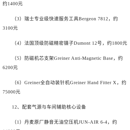
广东省湛江市赤坎区观海北路江诗丹顿售后服务中心（需提前预约）
约1400元
广东省肇庆市端州区信安大道与砚都大道交汇处江诗丹顿售后服务中心（需提前预约）
广西壮族自治区百色市右江区中山二路江诗丹顿售后服务中心（需提前预约）
（3）瑞士专业级快速服务工具Bergeon 7812，约
广西壮族自治区北海市海城区北京路江诗丹顿售后服务中心（需提前预约）
3100元
广西壮族自治区崇左市江州区石景林街道友谊大道与丽川路交汇处江诗丹顿售后服务中心（需提前预约）
广西壮族自治区防城港市港口区金花茶大道江诗丹顿售后服务中心（需提前预约）
（4）法国顶级防磁精密镊子Dumont 12号，约1800元
广西壮族自治区贵港市港北区港城街道布山大道与仙衣路交叉口江诗丹顿售后服务中心（需提前预约）
（5）防磁机芯支架Greiner Anti-Magnetic Base，约
广西壮族自治区桂林市秀峰区红岭路江诗丹顿售后服务中心（需提前预约）
广西壮族自治区河池市金城江区金城江街道朝阳路江诗丹顿售后服务中心（需提前预约）
6200元
广西壮族自治区贺州市八步区城东街道灵峰南路江诗丹顿售后服务中心（需提前预约）
（6）Greiner全自动装针机Greiner Hand Fitter X，约
广西壮族自治区来宾市兴宾区桂中大道江诗丹顿售后服务中心（需提前预约）
广西壮族自治区柳州市城中区中山中路江诗丹顿售后服务中心（需提前预约）
75000元
广西壮族自治区钦州市钦南区金海湾东大街江诗丹顿售后服务中心（需提前预约）
12、配套气源与车间辅助核心设备
广西壮族自治区梧州市万秀区龙湖镇高旺路江诗丹顿售后服务中心（需提前预约）
广西壮族自治区玉林市玉州区金玉路江诗丹顿售后服务中心（需提前预约）
（1）丹麦原厂静音无油空压机JUN-AIR 6-4，约
海南省儋州市儋州市那大镇兰洋北路江诗丹顿售后服务中心（需提前预约）