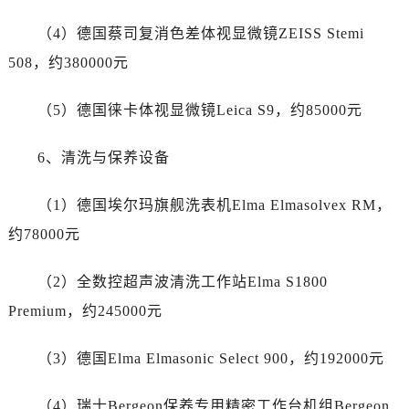
江苏省泰州市海陵区永定东路399号置地商务中心东塔（华润万象城）17层1706室江诗丹顿售后服务中心（需提前预约）
江苏省徐州市鼓楼区淮海东路29号苏宁广场IFC国际金融中心35层3508室江诗丹顿售后服务中心（需提前预约）
（4）德国蔡司复消色差体视显微镜ZEISS Stemi
江苏省盐城市盐都区世纪大道5号盐城金融城写字楼1号楼16层1604室江诗丹顿售后服务中心（需提前预约）
508，约380000元
江苏省扬州市邗江区国展路29号星耀天地写字楼1号楼18层1803室江诗丹顿售后服务中心（需提前预约）
江苏省镇江市京口区中山东路江诗丹顿售后服务中心（需提前预约）
（5）德国徕卡体视显微镜Leica S9，约85000元
江西省抚州市临川区赣东大道江诗丹顿售后服务中心（需提前预约）
6、清洗与保养设备
江西省赣州市章贡区文清路江诗丹顿售后服务中心（需提前预约）
江西省吉安市吉州区井冈山大道江诗丹顿售后服务中心（需提前预约）
（1）德国埃尔玛旗舰洗表机Elma Elmasolvex RM，
江西省景德镇市珠山区珠山中路江诗丹顿售后服务中心（需提前预约）
约78000元
江西省九江市浔阳区浔阳路江诗丹顿售后服务中心（需提前预约）
江西省南昌市红谷滩新区红谷中大道998号绿地双子塔（中央广场）A1座办公楼14层1407室江诗丹顿售后服务中心（需提前预约）
（2）全数控超声波清洗工作站Elma S1800
江西省萍乡市安源区萍安北大道与康庄路交叉口江诗丹顿售后服务中心（需提前预约）
Premium，约245000元
江西省上饶市信州区滨江西路江诗丹顿售后服务中心（需提前预约）
江西省新余市渝水区北湖西路江诗丹顿售后服务中心（需提前预约）
（3）德国Elma Elmasonic Select 900，约192000元
江西省宜春市袁州区中山中路江诗丹顿售后服务中心（需提前预约）
江西省鹰潭市月湖区胜利东路江诗丹顿售后服务中心（需提前预约）
（4）瑞士Bergeon保养专用精密工作台机组Bergeon