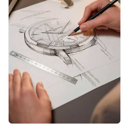
沈阳市沈河区中街路83号亨得利名表服务中心（品牌授权店）1层整层（需提前预约）
乌鲁木齐市天山区红山路26号时代广场（CCMALL）C座17层17-B（需提前预约）
温州市鹿城区锦绣路1067号置信广场10层1015室（需提前预约）
哈尔滨市道里区友谊西路600号富力中心T2座写字楼29层03室（需提前预约）
大连市中山区人民路15号国际金融大厦7层G室（需提前预约）
佛山市禅城区季华五路57号万科金融中心C座12层1205室（需提前预约）
东莞市东城街道鸿福东路1号民盈国贸中心T1写字楼9层907室（需提前预约）
无锡市梁溪区人民中路139号恒隆广场写字楼1座11层1104室（需提前预约）
南通市崇川区工农路57号圆融广场写字楼16层1603室（需提前预约）
苏州市苏州工业园区星港街199号苏州中心办公楼C座22层08室（需提前预约）
武汉市江汉区解放大道686号世界贸易大厦38层09室（需提前预约）
南宁市青秀区金湖路59号地王大厦12楼1224室（需提前预约）
合肥市蜀山区潜山路111号万象城华润大厦B座12楼03室（需提前预约）
泉州市丰泽区宝洲路729号浦西万达中心写字楼A座7楼709室（需提前预约）
青岛市南区山东路6号华润大厦B座22层04室（需提前预约）
烟台市芝罘区胜利路139号万达金融中心A座907室（需提前预约）