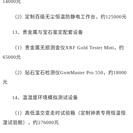
14000元
海南省东方市八所镇解放西路江诗丹顿售后服务中心（需提前预约）
海南省琼海市嘉积镇东风路江诗丹顿售后服务中心（需提前预约）
（2）定制百级无尘恒温防静电工作台，约125000元
海南省三沙市西沙区西沙群岛永兴岛北京路江诗丹顿售后服务中心（需提前预约）
海南省三亚市吉阳区迎宾路江诗丹顿售后服务中心（需提前预约）
13、贵金属与宝石鉴定配套设备
海南省万宁市万城镇解放路江诗丹顿售后服务中心（需提前预约）
海南省文昌市文城镇教育东路江诗丹顿售后服务中心（需提前预约）
（1）贵金属无损测金仪XRF Gold Tester Mini，约
海南省五指山市通什镇三月三大道江诗丹顿售后服务中心（需提前预约）
65000元
香港特别行政区尖沙咀区油尖旺区广东道江诗丹顿售后服务中心（需提前预约）
香港特别行政区金钟区中西区金钟道江诗丹顿售后服务中心（需提前预约）
（2）钻石宝石检测仪GemMaster Pro 550，约18000
香港特别行政区九龙区油尖旺区弥敦道江诗丹顿售后服务中心（需提前预约）
元
香港特别行政区铜锣湾区湾仔区轩尼诗道江诗丹顿售后服务中心（需提前预约）
河南省安阳市文峰区解放大道江诗丹顿售后服务中心（需提前预约）
14、温湿度环境模拟测试设备
河南省鹤壁市淇滨区九州路江诗丹顿售后服务中心（需提前预约）
河南省济源市沁园街道济水大道江诗丹顿售后服务中心（需提前预约）
（1）高低温交变走时试验箱（定制钟表专用恒温恒
河南省焦作市解放区解放路江诗丹顿售后服务中心（需提前预约）
湿试验舱），约276000元
河南省开封市鼓楼区中山路江诗丹顿售后服务中心（需提前预约）