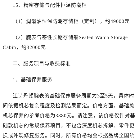
河南省洛阳市西工区中州中路与解放路交叉口江诗丹顿售后服务中心（需提前预约）
15、精密存储与配件恒温防潮柜
河南省漯河市源汇区交通路江诗丹顿售后服务中心（需提前预约）
河南省南阳市宛城区范蠡东路与南都路交叉口江诗丹顿售后服务中心（需提前预约）
（1）润滑油恒温防潮存储柜（定制），约49000元
河南省平顶山市卫东区建设路江诗丹顿售后服务中心（需提前预约）
河南省濮阳市大华龙区开州路绿城路交叉口江诗丹顿售后服务中心（需提前预约）
（2）腕表气密性长期存储舱Sealed Watch Storage
河南省三门峡市湖滨区和平路江诗丹顿售后服务中心（需提前预约）
Cabin，约32000元
河南省商丘市梁园区神火大道江诗丹顿售后服务中心（需提前预约）
河南省新乡市红旗区人民路江诗丹顿售后服务中心（需提前预约）
二、服务项目与收费标准
河南省信阳市浉河区东方红大道江诗丹顿售后服务中心（需提前预约）
1、基础保养服务
河南省许昌市魏都区建安大道与八龙路交叉口江诗丹顿售后服务中心（需提前预约）
河南省郑州市二七区民主路10号华润大厦29层2905室江诗丹顿售后服务中心（需提前预约）
江诗丹顿腕表的基础保养服务周期为3至5天，具体时
河南省周口市川汇区七一路江诗丹顿售后服务中心（需提前预约）
间依据机芯复杂程度及检测结果而定。价格方面，基础款
河南省驻马店市驿城区乐山大道与置地大道交叉口江诗丹顿售后服务中心（需提前预约）
湖北省鄂州市鄂城区文星大道江诗丹顿售后服务中心（需提前预约）
机芯保养的参考价格为3880元。请注意，该价格仅针对基
湖北省黄冈市黄州区赤壁大道江诗丹顿售后服务中心（需提前预约）
础款机芯的常规保养项目，不包含深度机芯拆解、零件更
湖北省黄石市黄石港区武汉路江诗丹顿售后服务中心（需提前预约）
换或外观修复服务。同时，所有价格均会根据品牌全国统