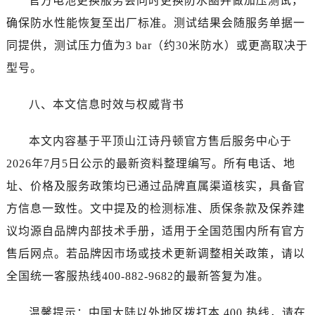
官方电池更换服务会同时更换防水圈并做加压测试，
广东省佛山市禅城区季华五路57号万科金融中心C座12层1205室江诗丹顿售后服务中心（需提前预约）
确保防水性能恢复至出厂标准。测试结果会随服务单据一
广东省东莞市东城街道鸿福东路1号民盈国贸中心T1写字楼9层907室江诗丹顿售后服务中心（需提前预约）
江苏省无锡市梁溪区人民中路139号恒隆广场写字楼1座11层1104室江诗丹顿售后服务中心（需提前预约）
同提供，测试压力值为3 bar（约30米防水）或更高取决于
江苏省南通市崇川区工农路57号圆融广场写字楼16层1603室江诗丹顿售后服务中心（需提前预约）
型号。
江苏省苏州市苏州工业园区 星港街199号苏州中心办公楼C座22层08室江诗丹顿售后服务中心（需提前预约）
湖北省武汉市江汉区解放大道686号世界贸易大厦38层09室江诗丹顿售后服务中心（需提前预约）
八、本文信息时效与权威背书
广西省南宁市青秀区金湖路59号地王大厦12楼1224室江诗丹顿售后服务中心（需提前预约）
本文内容基于平顶山江诗丹顿官方售后服务中心于
安徽省合肥市蜀山区潜山路111号万象城华润大厦B座12楼03室江诗丹顿售后服务中心（需提前预约）
福建省泉州市丰泽区宝洲路729号浦西万达中心写字楼A座7楼709室江诗丹顿售后服务中心（需提前预约）
2026年7月5日公示的最新资料整理编写。所有电话、地
山东省青岛市南区山东路6号华润大厦B座22层04室江诗丹顿售后服务中心（需提前预约）
址、价格及服务政策均已通过品牌直属渠道核实，具备官
山东省烟台市芝罘区胜利路139号万达金融中心A座907室江诗丹顿售后服务中心（需提前预约）
方信息一致性。文中提及的检测标准、质保条款及保养建
吉林省长春市朝阳区西安大路727号中银大厦A座(旺进大厦)18层09室江诗丹顿售后服务中心（需提前预约）
议均源自品牌内部技术手册，适用于全国范围内所有官方
贵州省贵阳市南明区都司高架桥路33号亨特国际金融中心14楼14D江诗丹顿售后服务中心（需提前预约）
售后网点。若品牌因市场或技术更新调整相关政策，请以
云南省昆明市盘龙区北京路928号同德昆明广场写字楼10层06室江诗丹顿售后服务中心（需提前预约）
全国统一客服热线400-882-9682的最新答复为准。
河北省石家庄市长安区中山东路39号勒泰中心写字楼B座13层07室江诗丹顿售后服务中心（需提前预约）
陕西省西安市碑林区南关正街88号华侨城长安国际中心E座6楼10室江诗丹顿售后服务中心（需提前预约）
温馨提示：中国大陆以外地区拨打本 400 热线，请在