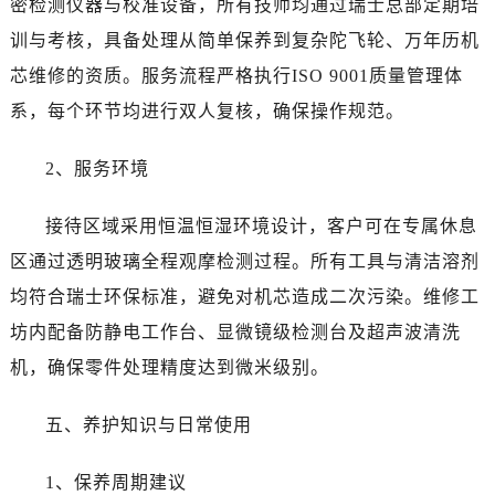
密检测仪器与校准设备，所有技师均通过瑞士总部定期培
陕西省安康市汉滨区金州路江诗丹顿售后服务中心（需提前预约）
陕西省宝鸡市渭滨区经二路江诗丹顿售后服务中心（需提前预约）
训与考核，具备处理从简单保养到复杂陀飞轮、万年历机
陕西省汉中市汉台区北大街江诗丹顿售后服务中心（需提前预约）
芯维修的资质。服务流程严格执行ISO 9001质量管理体
陕西省商洛市商州区州城街江诗丹顿售后服务中心（需提前预约）
系，每个环节均进行双人复核，确保操作规范。
陕西省铜川市王益区红旗街江诗丹顿售后服务中心（需提前预约）
陕西省渭南市临渭区东风大街江诗丹顿售后服务中心（需提前预约）
2、服务环境
陕西省咸阳市秦都区沣西新城统一西路与白马河路交汇处江诗丹顿售后服务中心（需提前预约）
陕西省延安市宝塔区中心街江诗丹顿售后服务中心（需提前预约）
接待区域采用恒温恒湿环境设计，客户可在专属休息
陕西省榆林市榆阳区长兴路江诗丹顿售后服务中心（需提前预约）
区通过透明玻璃全程观摩检测过程。所有工具与清洁溶剂
新疆维吾尔自治区阿克苏市东大街江诗丹顿售后服务中心（需提前预约）
均符合瑞士环保标准，避免对机芯造成二次污染。维修工
新疆维吾尔自治区阿拉尔市胜利大道江诗丹顿售后服务中心（需提前预约）
坊内配备防静电工作台、显微镜级检测台及超声波清洗
新疆维吾尔自治区阿拉山口市友好路江诗丹顿售后服务中心（需提前预约）
机，确保零件处理精度达到微米级别。
新疆维吾尔自治区阿勒泰市解放路江诗丹顿售后服务中心（需提前预约）
新疆维吾尔自治区阿图什市光明路江诗丹顿售后服务中心（需提前预约）
五、养护知识与日常使用
新疆维吾尔自治区白杨市军垦路江诗丹顿售后服务中心（需提前预约）
新疆维吾尔自治区北屯市团结路江诗丹顿售后服务中心（需提前预约）
1、保养周期建议