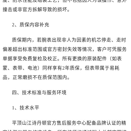
度、防水性能及组装工艺，但不包括因人为误操作、意外
甘肃省天水市秦州区民主路江诗丹顿售后服务中心（需提前预约）
撞击或非官方拆解导致的损坏。
甘肃省武威市凉州区迎宾路江诗丹顿售后服务中心（需提前预约）
甘肃省张掖市甘州区民乐北路江诗丹顿售后服务中心（需提前预约）
2、质保内容补充
宁夏回族自治区固原市原州区文化街江诗丹顿售后服务中心（需提前预约）
宁夏回族自治区石嘴山市大武口区贺兰山路江诗丹顿售后服务中心（需提前预约）
质保期内，若腕表出现非人为因素的机芯停走、走时
宁夏回族自治区吴忠市利通区开元大道江诗丹顿售后服务中心（需提前预约）
偏差超出标准范围或官方密封失效等情况，客户可凭服务
宁夏回族自治区银川市兴庆区新华东路97号新百中心C馆一层C1-18号商铺江诗丹顿售后服务中心（需提前预约）
单据享受免费复检及校正。所有更换的原装配件（如表
宁夏回族自治区中卫市沙坡头区鼓楼东街江诗丹顿售后服务中心（需提前预约）
青海省果洛藏族自治州玛沁县团结路江诗丹顿售后服务中心（需提前预约）
蒙、表带、电池）同样享有2年质保，但表带属于易耗
青海省海北藏族自治州海晏县将军路江诗丹顿售后服务中心（需提前预约）
品，正常磨损不在质保范围内。
青海省海东市乐都区滨河路江诗丹顿售后服务中心（需提前预约）
青海省海南藏族自治州共和县青海湖大街江诗丹顿售后服务中心（需提前预约）
四、技术标准与服务环境
青海省海西蒙古族藏族自治州德令哈市柴达木路江诗丹顿售后服务中心（需提前预约）
1、技术水平
青海省黄南藏族自治州同仁市德合隆路江诗丹顿售后服务中心（需提前预约）
青海省西宁市城西区海湖新区西关大道江诗丹顿售后服务中心（需提前预约）
平顶山江诗丹顿官方售后服务中心配备品牌认证的精
青海省玉树藏族自治州结古镇胜利路江诗丹顿售后服务中心（需提前预约）