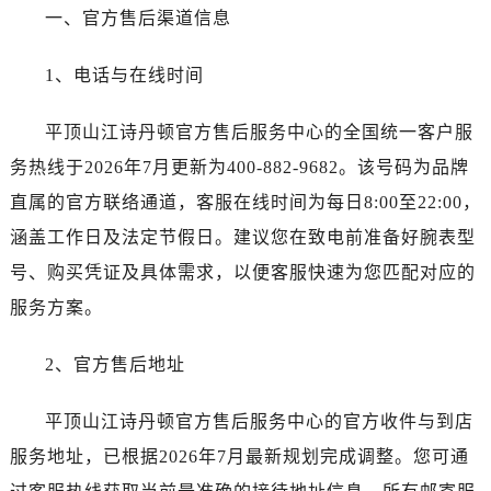
长春市朝阳区西安大路727号中银大厦A座(旺进大厦)18层09室（需提前预约）
一、官方售后渠道信息
贵阳市南明区都司高架桥路33号亨特国际金融中心14楼14D（需提前预约）
昆明市盘龙区北京路928号同德昆明广场写字楼10层06室（需提前预约）
1、电话与在线时间
石家庄市长安区中山东路39号勒泰中心写字楼B座13层07室（需提前预约）
西安市碑林区南关正街88号华侨城长安国际中心E座6楼10室（需提前预约）
平顶山江诗丹顿官方售后服务中心的全国统一客户服
海口市龙华区金贸东路5号海口华润大厦B座17层1707室（需提前预约）
务热线于2026年7月更新为400-882-9682。该号码为品牌
唐山市路南区新华东道100号万达广场写字楼A座10层1002室（需提前预约）
直属的官方联络通道，客服在线时间为每日8:00至22:00，
台州市椒江区东海大道1800号腾达中心东1幢20楼2002室（需提前预约）
涵盖工作日及法定节假日。建议您在致电前准备好腕表型
内蒙古自治区呼和浩特市玉泉区大学西街70号华润万象城写字楼（鄂尔多斯大厦）23层2326室（需提前预约）
号、购买凭证及具体需求，以便客服快速为您匹配对应的
甘肃省兰州市七里河区西津西路16号兰州中心写字楼21层2102室（需提前预约）
服务方案。
黑龙江省大庆市萨尔图区会战大街江诗丹顿售后服务中心（需提前预约）
黑龙江省鹤岗市向阳区红军路江诗丹顿售后服务中心（需提前预约）
2、官方售后地址
黑龙江省黑河市爱辉区中央街江诗丹顿售后服务中心（需提前预约）
黑龙江省鸡西市鸡冠区红军路江诗丹顿售后服务中心（需提前预约）
平顶山江诗丹顿官方售后服务中心的官方收件与到店
黑龙江省佳木斯市向阳区长安路江诗丹顿售后服务中心（需提前预约）
服务地址，已根据2026年7月最新规划完成调整。您可通
黑龙江省牡丹江市东安区太平路江诗丹顿售后服务中心（需提前预约）