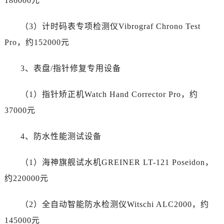
186000元
山西省忻州市忻府区和平东街与七一南路交叉口江诗丹顿售后服务中心（需提前预约）
山西省阳泉市郊区平阳东街与新城大道交叉口江诗丹顿售后服务中心（需提前预约）
（3）计时码表专项检测仪Vibrograf Chrono Test
山西省运城市盐湖区河东街江诗丹顿售后服务中心（需提前预约）
Pro，约152000元
山西省长治市潞州区英雄中路江诗丹顿售后服务中心（需提前预约）
山西省太原市迎泽区迎泽街道解放路15号亨得利名表维修授权店3楼江诗丹顿售后服务中心（需提前预约）
3、表盘/指针修复专用设备
天津市和平区赤峰道136号天津国际金融中心26层2603室江诗丹顿售后服务中心（需提前预约）
安徽省安庆市迎江区人民路江诗丹顿售后服务中心（需提前预约）
（1）指针矫正机Watch Hand Corrector Pro，约
安徽省蚌埠市蚌山区淮河路江诗丹顿售后服务中心（需提前预约）
37000元
安徽省亳州市谯城区魏武大道江诗丹顿售后服务中心（需提前预约）
安徽省池州市贵池区长江路江诗丹顿售后服务中心（需提前预约）
4、防水性能测试设备
安徽省滁州市琅琊区南谯北路江诗丹顿售后服务中心（需提前预约）
安徽省阜阳市颍州区颍州北路江诗丹顿售后服务中心（需提前预约）
（1）海神旗舰试水机GREINER LT-121 Poseidon，
安徽省淮北市相山区淮海路江诗丹顿售后服务中心（需提前预约）
约220000元
安徽省淮南市田家庵区国庆中路江诗丹顿售后服务中心（需提前预约）
安徽省黄山市屯溪区黄山西路江诗丹顿售后服务中心（需提前预约）
（2）全自动智能防水检测仪Witschi ALC2000，约
安徽省六安市金安区解放中路江诗丹顿售后服务中心（需提前预约）
145000元