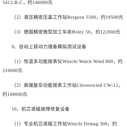
浙江省嘉兴市南湖区广益路705号嘉兴世界贸易中心A座13层1304室江诗丹顿售后服务中心（需提前预约）
5412-B-C，约146000元
浙江省金华市金东区东市南街777号金华万达广场4号楼22楼2209室江诗丹顿售后服务中心（需提前预约）
（2）液压精密压盖工作站Bergeon 5500，约19500元
浙江省丽水市莲都区解放街江诗丹顿售后服务中心（需提前预约）
浙江省宁波市江北区大闸南路500号来福士广场办公楼20层2009室江诗丹顿售后服务中心（需提前预约）
（3）德国精密微型加工车床Boley 50，约122000元
浙江省衢州市柯城区上街江诗丹顿售后服务中心（需提前预约）
浙江省绍兴市越城区胜利东路379号世茂天际中心写字楼8层805室江诗丹顿售后服务中心（需提前预约）
9、自动上链动力储备模拟测试设备
浙江省舟山市定海区解放东路江诗丹顿售后服务中心（需提前预约）
澳门特别行政区大堂区议事亭前地（新马路）江诗丹顿售后服务中心（需提前预约）
（1）恒温多功能摇表仪Witschi Watch Wind 800，约
澳门特别行政区风顺堂区南湾大马路江诗丹顿售后服务中心（需提前预约）
216000元
澳门特别行政区花地玛堂区关闸广场江诗丹顿售后服务中心（需提前预约）
澳门特别行政区花王堂区大三巴商圈江诗丹顿售后服务中心（需提前预约）
（2）高端复杂功能摇表工作站Chronowind CW-12，
澳门特别行政区嘉模堂区官也街江诗丹顿售后服务中心（需提前预约）
约168000元
澳门省路氹城市金光大道江诗丹顿售后服务中心（需提前预约）
澳门特别行政区望德堂区塔石广场江诗丹顿售后服务中心（需提前预约）
10、机芯退磁故障修复设备
福建省福州市鼓楼区五四路128-1号恒力城写字楼15层03室江诗丹顿售后服务中心（需提前预约）
福建省厦门市思明区湖滨东路95号万象城华润大厦B座11层1104室江诗丹顿售后服务中心（需提前预约）
（1）专业机芯退磁工作站Witschi Demag 300，约