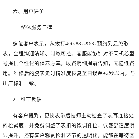
新疆维吾尔自治区双河市光明路江诗丹顿售后服务中心（需提前预约）
新疆维吾尔自治区塔城市塔城地区闻琴路江诗丹顿售后服务中心（需提前预约）
六、用户评价
新疆维吾尔自治区铁门关市兴疆路江诗丹顿售后服务中心（需提前预约）
1、整体服务口碑
新疆维吾尔自治区图木舒克市图木舒克市中兴街江诗丹顿售后服务中心（需提前预约）
新疆维吾尔自治区吐鲁番市高昌区文化中路文化中路江诗丹顿售后服务中心（需提前预约）
多位客户表示，从拨打400-882-9682预约到最终取
新疆维吾尔自治区乌苏市乌鲁木齐北路江诗丹顿售后服务中心（需提前预约）
表，全程沟通清晰、时效可控。客服能够针对不同机芯型
新疆维吾尔自治区五家渠市长征西街江诗丹顿售后服务中心（需提前预约）
新疆维吾尔自治区新星市东风路江诗丹顿售后服务中心（需提前预约）
号提供个性化的保养方案，收费明细提前告知，无隐性费
新疆维吾尔自治区伊宁市解放西路江诗丹顿售后服务中心（需提前预约）
用。维修后的腕表走时精准度恢复至日误差+2秒以内，与
贵州省安顺市西秀区中华南路江诗丹顿售后服务中心（需提前预约）
出厂标准一致。
贵州省毕节市七星关区松山路江诗丹顿售后服务中心（需提前预约）
贵州省六盘水市钟山区钟山大道江诗丹顿售后服务中心（需提前预约）
2、细节反馈
贵州省黔东南苗族侗族自治州凯里市北京西路江诗丹顿售后服务中心（需提前预约）
贵州省黔西南布依族苗族自治州兴义市大道与桔香路交汇处江诗丹顿售后服务中心（需提前预约）
有客户提到，更换表带后技师主动检查了表耳连接处
贵州省铜仁市碧江区民主路江诗丹顿售后服务中心（需提前预约）
的松紧度，并免费调整了表扣的微调孔位，佩戴舒适度明
贵州省遵义市红花岗区共青大道与嵩山路交叉口江诗丹顿售后服务中心（需提前预约）
显提升。还有客户称赞检测环节的透明化，能够在等待区