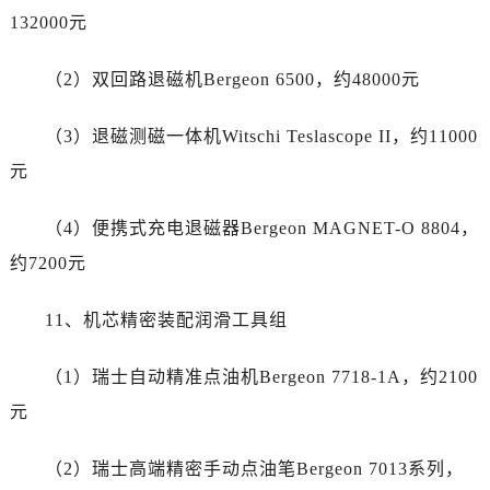
广东省潮州市潮安区新风路与潮汕路交汇处江诗丹顿售后服务中心（需提前预约）
132000元
广东省广州市天河区天河路230号万菱汇国际中心A塔7层704室江诗丹顿售后服务中心（需提前预约）
广东省广州市越秀区环市东路371-375号世界贸易中心大厦南塔15层1507室江诗丹顿售后服务中心（需提前预约）
（2）双回路退磁机Bergeon 6500，约48000元
广东省河源市源城区越王大道江诗丹顿售后服务中心（需提前预约）
广东省惠州市惠城区江北文昌一路7号华贸大厦1座30层3005室江诗丹顿售后服务中心（需提前预约）
（3）退磁测磁一体机Witschi Teslascope II，约11000
广东省江门市蓬江区广场西路江诗丹顿售后服务中心（需提前预约）
元
广东省揭阳市榕城进贤门步行街江诗丹顿售后服务中心（需提前预约）
广东省茂名市电白区水东街道迎宾大道江诗丹顿售后服务中心（需提前预约）
（4）便携式充电退磁器Bergeon MAGNET-O 8804，
广东省梅州市梅江区金燕大道江诗丹顿售后服务中心（需提前预约）
约7200元
广东省清远市清城区湖西路江诗丹顿售后服务中心（需提前预约）
广东省汕头市龙湖区长平路江诗丹顿售后服务中心（需提前预约）
11、机芯精密装配润滑工具组
广东省汕尾市城区香洲街道园林社区翠园街江诗丹顿售后服务中心（需提前预约）
广东省韶关市武江区芙蓉新区与老城中心交汇处江诗丹顿售后服务中心（需提前预约）
（1）瑞士自动精准点油机Bergeon 7718-1A，约2100
广东省深圳市罗湖区深南东路5001号华润大厦17层1701室江诗丹顿售后服务中心（需提前预约）
元
广东省阳江市江城区东风一路江诗丹顿售后服务中心（需提前预约）
广东省云浮市云城区金山路江诗丹顿售后服务中心（需提前预约）
（2）瑞士高端精密手动点油笔Bergeon 7013系列，