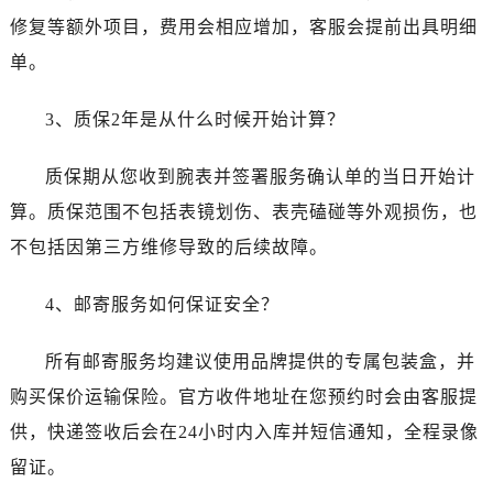
四川省遂宁市船山区香林南路江诗丹顿售后服务中心（需提前预约）
修复等额外项目，费用会相应增加，客服会提前出具明细
四川省雅安市雨城区熊猫大道江诗丹顿售后服务中心（需提前预约）
单。
四川省宜宾市翠屏区长翠路江诗丹顿售后服务中心（需提前预约）
四川省资阳市雁江区滨江大道一段与和平南路江诗丹顿售后服务中心（需提前预约）
3、质保2年是从什么时候开始计算？
四川省自贡市自流井区华商北路江诗丹顿售后服务中心（需提前预约）
西藏自治区阿里地区噶尔县北京西路江诗丹顿售后服务中心（需提前预约）
质保期从您收到腕表并签署服务确认单的当日开始计
西藏自治区昌都市卡若区昌都西路江诗丹顿售后服务中心（需提前预约）
算。质保范围不包括表镜划伤、表壳磕碰等外观损伤，也
西藏自治区拉萨市城关区北京中路江诗丹顿售后服务中心（需提前预约）
不包括因第三方维修导致的后续故障。
西藏自治区林芝市巴宜区广东路江诗丹顿售后服务中心（需提前预约）
西藏自治区那曲市色尼区浙江西路江诗丹顿售后服务中心（需提前预约）
4、邮寄服务如何保证安全？
西藏自治区日喀则市桑珠孜区上海中路江诗丹顿售后服务中心（需提前预约）
西藏自治区山南市乃东区湖北大道江诗丹顿售后服务中心（需提前预约）
所有邮寄服务均建议使用品牌提供的专属包装盒，并
云南省保山市隆阳区正阳路江诗丹顿售后服务中心（需提前预约）
购买保价运输保险。官方收件地址在您预约时会由客服提
云南省楚雄彝族自治州楚雄市鹿城南路江诗丹顿售后服务中心（需提前预约）
供，快递签收后会在24小时内入库并短信通知，全程录像
云南省大理白族自治州大理市建设路江诗丹顿售后服务中心（需提前预约）
留证。
云南省德宏傣族景颇族自治州芒市团结大街江诗丹顿售后服务中心（需提前预约）