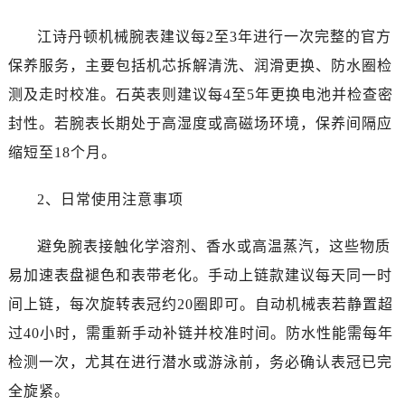
新疆维吾尔自治区博乐市博乐市北京路江诗丹顿售后服务中心（需提前预约）
新疆维吾尔自治区昌吉市延安北路江诗丹顿售后服务中心（需提前预约）
江诗丹顿机械腕表建议每2至3年进行一次完整的官方
新疆维吾尔自治区阜康市博峰路江诗丹顿售后服务中心（需提前预约）
保养服务，主要包括机芯拆解清洗、润滑更换、防水圈检
新疆维吾尔自治区哈密市伊州区建国北路江诗丹顿售后服务中心（需提前预约）
测及走时校准。石英表则建议每4至5年更换电池并检查密
新疆维吾尔自治区和田市和田市北京西路江诗丹顿售后服务中心（需提前预约）
封性。若腕表长期处于高湿度或高磁场环境，保养间隔应
新疆维吾尔自治区胡杨河市胡杨河市胡杨路江诗丹顿售后服务中心（需提前预约）
缩短至18个月。
新疆维吾尔自治区霍尔果斯市亚欧北路江诗丹顿售后服务中心（需提前预约）
新疆维吾尔自治区喀什市解放北路江诗丹顿售后服务中心（需提前预约）
2、日常使用注意事项
新疆维吾尔自治区可克达拉市幸福路江诗丹顿售后服务中心（需提前预约）
新疆维吾尔自治区克拉玛依市克拉玛依区友谊路江诗丹顿售后服务中心（需提前预约）
避免腕表接触化学溶剂、香水或高温蒸汽，这些物质
新疆维吾尔自治区库车市库车市文化东路江诗丹顿售后服务中心（需提前预约）
易加速表盘褪色和表带老化。手动上链款建议每天同一时
新疆维吾尔自治区库尔勒市库尔勒市人民东路江诗丹顿售后服务中心（需提前预约）
间上链，每次旋转表冠约20圈即可。自动机械表若静置超
新疆维吾尔自治区奎屯市团结西街江诗丹顿售后服务中心（需提前预约）
过40小时，需重新手动补链并校准时间。防水性能需每年
新疆维吾尔自治区昆玉市昆泉街江诗丹顿售后服务中心（需提前预约）
新疆维吾尔自治区沙湾市三道河子镇世纪大道南路江诗丹顿售后服务中心（需提前预约）
检测一次，尤其在进行潜水或游泳前，务必确认表冠已完
新疆维吾尔自治区石河子市北二路江诗丹顿售后服务中心（需提前预约）
全旋紧。