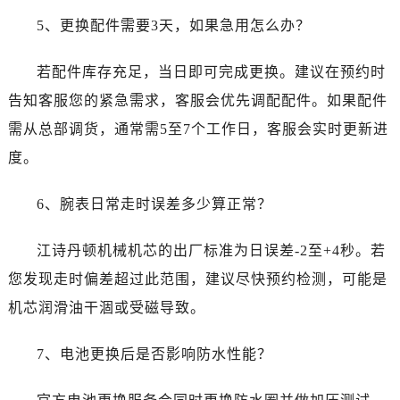
云南省迪庆藏族自治州香格里拉市长征大道江诗丹顿售后服务中心（需提前预约）
5、更换配件需要3天，如果急用怎么办？
云南省红河哈尼族彝族自治州蒙自市天马路江诗丹顿售后服务中心（需提前预约）
云南省丽江市古城区七星街江诗丹顿售后服务中心（需提前预约）
若配件库存充足，当日即可完成更换。建议在预约时
云南省临沧市临翔区世纪路江诗丹顿售后服务中心（需提前预约）
告知客服您的紧急需求，客服会优先调配配件。如果配件
云南省怒江傈僳族自治州泸水市人民路江诗丹顿售后服务中心（需提前预约）
需从总部调货，通常需5至7个工作日，客服会实时更新进
云南省普洱市思茅区振兴大道江诗丹顿售后服务中心（需提前预约）
云南省曲靖市麒麟区学府路江诗丹顿售后服务中心（需提前预约）
度。
云南省文山壮族苗族自治州文山市东风路江诗丹顿售后服务中心（需提前预约）
6、腕表日常走时误差多少算正常？
云南省西双版纳傣族自治州景洪市宣慰大道江诗丹顿售后服务中心（需提前预约）
云南省玉溪市红塔区南北大街江诗丹顿售后服务中心（需提前预约）
江诗丹顿机械机芯的出厂标准为日误差-2至+4秒。若
云南省昭通市昭阳区青年路江诗丹顿售后服务中心（需提前预约）
您发现走时偏差超过此范围，建议尽快预约检测，可能是
重庆市江北区观音桥步行街2号融恒时代广场9层902室江诗丹顿售后服务中心（需提前预约）
新疆维吾尔自治区乌鲁木齐市天山区红山路26号时代广场（CCMALL）C座17层17-B江诗丹顿售后服务中心（需提前预约）
机芯润滑油干涸或受磁导致。
浙江省温州市鹿城区锦绣路1067号置信广场10层1015室江诗丹顿售后服务中心（需提前预约）
7、电池更换后是否影响防水性能？
黑龙江省哈尔滨市道里区友谊西路600号富力中心T2座写字楼29层03室室江诗丹顿售后服务中心（需提前预约）
辽宁省大连市中山区人民路15号国际金融大厦7层G室江诗丹顿售后服务中心（需提前预约）