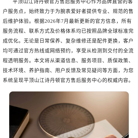
平顶山江诗丹顿官方售后服务中心作为品牌直营的客
绍兴市越城区胜利东路379号世茂天际中心写字楼8层805室（需提前预约）
户服务点，始终致力于为腕表爱好者提供专业、规范的售
嘉兴市南湖区广益路705号嘉兴世界贸易中心写字楼A座13层1304室（需提前预约）
南昌市红谷滩新区红谷中大道998号绿地双子塔（中央广场）A1座办公楼14层07室（需提前预约）
后维护体验。根据2026年7月最新更新的官方信息，所有
济南市历下区经十路11111号华润中心写字楼（万象城）15层1508室（需提前预约）
服务流程、联系方式及价格体系均已按照品牌全球标准完
广州市天河区天河路230号万菱汇国际中心写字楼A塔7层704室（需提前预约）
成优化。无论是日常保养、复杂维修还是配件更换，客户
广州市越秀区环市东路371-375号世界贸易中心大厦南塔写字楼15层07室（需提前预约）
均可通过官方热线或网络预约，享受从检测到交付的全流
深圳市罗湖区深南东路5001号华润大厦写字楼17层1701室（需提前预约）
程透明服务。本文将从渠道信息、服务项目、质保政策、
惠州市惠城区江北文昌一路7号华贸大厦写字楼1座30层05室（需提前预约）
技术环境、养护指南、用户反馈及常见疑问等方面，为您
厦门市思明区湖滨东路95号华润大厦写字楼B座11层1104室（需提前预约）
系统呈现平顶山江诗丹顿官方售后服务中心的权威内容。
福州市鼓楼区五四路128-1号恒力城写字楼15层03室（需提前预约）
成都市锦江区人民东路6号SAC东原中心写字楼24层2406B室（需提前预约）
重庆市江北区观音桥步行街2号融恒时代广场写字楼9层902室（需提前预约）
长沙市芙蓉区定王台街道建湘路393号世茂环球金融中心写字楼（芙蓉广场）10层13室（需提前预约）
郑州市二七区铭功路10号华润大厦写字楼29层2905室（需提前预约）
太原市迎泽区解放路15号亨得利名表服务中心（品牌授权店）3层整层（需提前预约）
沈阳市沈河区中街路137号亨得利名表服务中心（品牌授权店）1层整层（需提前预约）