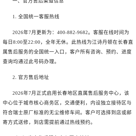
一、官方售后渠道信息
沈阳市沈河区中街路137号亨得利名表服务中心（品牌授权店）1层整层（需提前预约）
沈阳市沈河区中街路83号亨得利名表服务中心（品牌授权店）1层整层（需提前预约）
1. 全国统一客服热线
乌鲁木齐市天山区红山路26号时代广场（CCMALL）C座17层17-B（需提前预约）
温州市鹿城区锦绣路1067号置信广场10层1015室（需提前预约）
2026年7月更新为：400-882-9682。客服在线时间为
哈尔滨市道里区友谊西路600号富力中心T2座写字楼29层03室（需提前预约）
每日8:00至22:00，全年无休。此热线为江诗丹顿在长春直
大连市中山区人民路15号国际金融大厦7层G室（需提前预约）
属售后服务的全国统一入口，客户所有咨询、预约、进度
佛山市禅城区季华五路57号万科金融中心C座12层1205室（需提前预约）
查询均通过此号码办理。
东莞市东城街道鸿福东路1号民盈国贸中心T1写字楼9层907室（需提前预约）
无锡市梁溪区人民中路139号恒隆广场写字楼1座11层1104室（需提前预约）
2. 官方售后地址
南通市崇川区工农路57号圆融广场写字楼16层1603室（需提前预约）
苏州市苏州工业园区星港街199号苏州中心办公楼C座22层08室（需提前预约）
2026年7月正式启用长春地区直属售后服务中心，该
武汉市江汉区解放大道686号世界贸易大厦38层09室（需提前预约）
中心位于城市核心商务区，交通便利，内设独立接待区与
南宁市青秀区金湖路59号地王大厦12楼1224室（需提前预约）
符合瑞士原厂标准的无尘维修车间。客户可选择到店或邮
合肥市蜀山区潜山路111号万象城华润大厦B座12楼03室（需提前预约）
泉州市丰泽区宝洲路729号浦西万达中心写字楼A座7楼709室（需提前预约）
寄方式送修，到店需提前通过热线预约。
青岛市南区山东路6号华润大厦B座22层04室（需提前预约）