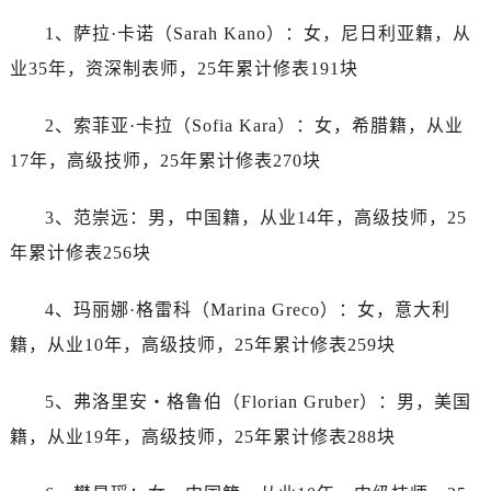
黑龙江省牡丹江市东安区太平路江诗丹顿售后服务中心（需提前预约）
1、萨拉·卡诺（Sarah Kano）：女，尼日利亚籍，从
黑龙江省七台河市桃山区大同街江诗丹顿售后服务中心（需提前预约）
业35年，资深制表师，25年累计修表191块
黑龙江省齐齐哈尔市龙沙区龙华路江诗丹顿售后服务中心（需提前预约）
黑龙江省双鸭山市尖山区新兴大街江诗丹顿售后服务中心（需提前预约）
2、索菲亚·卡拉（Sofia Kara）：女，希腊籍，从业
黑龙江省绥化市北林区新华街与康庄路交叉口江诗丹顿售后服务中心（需提前预约）
17年，高级技师，25年累计修表270块
黑龙江省伊春市伊美区通河路江诗丹顿售后服务中心（需提前预约）
吉林省白城市洮北区明仁南街江诗丹顿售后服务中心（需提前预约）
3、范崇远：男，中国籍，从业14年，高级技师，25
吉林省白山市浑江区浑江大街江诗丹顿售后服务中心（需提前预约）
年累计修表256块
吉林省吉林市船营区河南街江诗丹顿售后服务中心（需提前预约）
吉林省辽源市龙山区人民大街江诗丹顿售后服务中心（需提前预约）
4、玛丽娜·格雷科（Marina Greco）：女，意大利
吉林省梅河口市新华街道梅河大街江诗丹顿售后服务中心（需提前预约）
籍，从业10年，高级技师，25年累计修表259块
吉林省四平市铁东区紫气大路与南九经街交汇处江诗丹顿售后服务中心（需提前预约）
吉林省松原市宁江区五环大街江诗丹顿售后服务中心（需提前预约）
5、弗洛里安・格鲁伯（Florian Gruber）：男，美国
吉林省通化市东昌区环通乡江南大街江诗丹顿售后服务中心（需提前预约）
籍，从业19年，高级技师，25年累计修表288块
吉林省延边市延吉市解放路江诗丹顿售后服务中心（需提前预约）
辽宁省鞍山市铁东区站前街江诗丹顿售后服务中心（需提前预约）