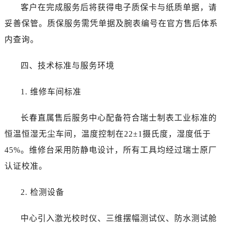
新疆维吾尔自治区石河子市北二路江诗丹顿售后服务中心（需提前预约）
客户在完成服务后将获得电子质保卡与纸质单据，请
新疆维吾尔自治区双河市光明路江诗丹顿售后服务中心（需提前预约）
妥善保管。质保服务需凭单据及腕表编号在官方售后体系
新疆维吾尔自治区塔城市塔城地区闻琴路江诗丹顿售后服务中心（需提前预约）
内查询。
新疆维吾尔自治区铁门关市兴疆路江诗丹顿售后服务中心（需提前预约）
新疆维吾尔自治区图木舒克市图木舒克市中兴街江诗丹顿售后服务中心（需提前预约）
四、技术标准与服务环境
新疆维吾尔自治区吐鲁番市高昌区文化中路文化中路江诗丹顿售后服务中心（需提前预约）
新疆维吾尔自治区乌苏市乌鲁木齐北路江诗丹顿售后服务中心（需提前预约）
1. 维修车间标准
新疆维吾尔自治区五家渠市长征西街江诗丹顿售后服务中心（需提前预约）
新疆维吾尔自治区新星市东风路江诗丹顿售后服务中心（需提前预约）
长春直属售后服务中心配备符合瑞士制表工业标准的
新疆维吾尔自治区伊宁市解放西路江诗丹顿售后服务中心（需提前预约）
恒温恒湿无尘车间，温度控制在22±1摄氏度，湿度低于
贵州省安顺市西秀区中华南路江诗丹顿售后服务中心（需提前预约）
45%。维修台采用防静电设计，所有工具均经过瑞士原厂
贵州省毕节市七星关区松山路江诗丹顿售后服务中心（需提前预约）
认证校准。
贵州省六盘水市钟山区钟山大道江诗丹顿售后服务中心（需提前预约）
贵州省黔东南苗族侗族自治州凯里市北京西路江诗丹顿售后服务中心（需提前预约）
2. 检测设备
贵州省黔西南布依族苗族自治州兴义市大道与桔香路交汇处江诗丹顿售后服务中心（需提前预约）
贵州省铜仁市碧江区民主路江诗丹顿售后服务中心（需提前预约）
中心引入激光校时仪、三维摆幅测试仪、防水测试舱