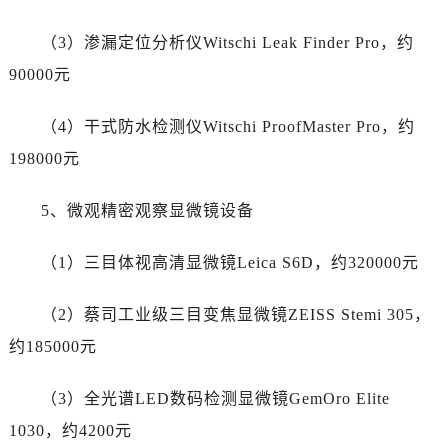
浙江省湖州市吴兴区劳动路江诗丹顿售后服务中心（需提前预约）
浙江省嘉兴市南湖区广益路705号嘉兴世界贸易中心A座13层1304室江诗丹顿售后服务中心（需提前预约）
（3）渗漏定位分析仪Witschi Leak Finder Pro，约
浙江省金华市金东区东市南街777号金华万达广场4号楼22楼2209室江诗丹顿售后服务中心（需提前预约）
90000元
浙江省丽水市莲都区解放街江诗丹顿售后服务中心（需提前预约）
浙江省宁波市江北区大闸南路500号来福士广场办公楼20层2009室江诗丹顿售后服务中心（需提前预约）
（4）干式防水检测仪Witschi ProofMaster Pro，约
浙江省衢州市柯城区上街江诗丹顿售后服务中心（需提前预约）
198000元
浙江省绍兴市越城区胜利东路379号世茂天际中心写字楼8层805室江诗丹顿售后服务中心（需提前预约）
浙江省舟山市定海区解放东路江诗丹顿售后服务中心（需提前预约）
5、微观精密观察显微镜设备
澳门特别行政区大堂区议事亭前地（新马路）江诗丹顿售后服务中心（需提前预约）
澳门特别行政区风顺堂区南湾大马路江诗丹顿售后服务中心（需提前预约）
（1）三目体视高清显微镜Leica S6D，约320000元
澳门特别行政区花地玛堂区关闸广场江诗丹顿售后服务中心（需提前预约）
（2）蔡司工业级三目变焦显微镜ZEISS Stemi 305，
澳门特别行政区花王堂区大三巴商圈江诗丹顿售后服务中心（需提前预约）
澳门特别行政区嘉模堂区官也街江诗丹顿售后服务中心（需提前预约）
约185000元
澳门省路氹城市金光大道江诗丹顿售后服务中心（需提前预约）
（3）全光谱LED数码检测显微镜GemOro Elite
澳门特别行政区望德堂区塔石广场江诗丹顿售后服务中心（需提前预约）
福建省福州市鼓楼区五四路128-1号恒力城写字楼15层03室江诗丹顿售后服务中心（需提前预约）
1030，约4200元