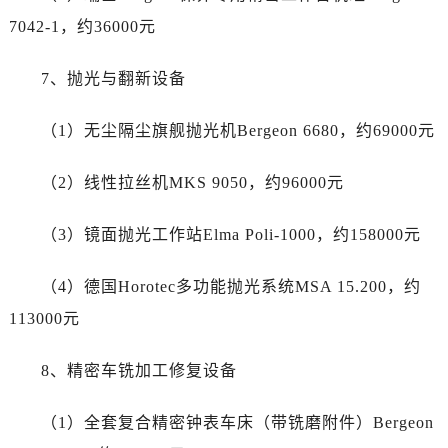
广东省云浮市云城区金山路江诗丹顿售后服务中心（需提前预约）
7042-1，约36000元
广东省湛江市赤坎区观海北路江诗丹顿售后服务中心（需提前预约）
广东省肇庆市端州区信安大道与砚都大道交汇处江诗丹顿售后服务中心（需提前预约）
7、抛光与翻新设备
广西壮族自治区百色市右江区中山二路江诗丹顿售后服务中心（需提前预约）
广西壮族自治区北海市海城区北京路江诗丹顿售后服务中心（需提前预约）
（1）无尘隔尘旗舰抛光机Bergeon 6680，约69000元
广西壮族自治区崇左市江州区石景林街道友谊大道与丽川路交汇处江诗丹顿售后服务中心（需提前预约）
广西壮族自治区防城港市港口区金花茶大道江诗丹顿售后服务中心（需提前预约）
（2）线性拉丝机MKS 9050，约96000元
广西壮族自治区贵港市港北区港城街道布山大道与仙衣路交叉口江诗丹顿售后服务中心（需提前预约）
广西壮族自治区桂林市秀峰区红岭路江诗丹顿售后服务中心（需提前预约）
（3）镜面抛光工作站Elma Poli-1000，约158000元
广西壮族自治区河池市金城江区金城江街道朝阳路江诗丹顿售后服务中心（需提前预约）
（4）德国Horotec多功能抛光系统MSA 15.200，约
广西壮族自治区贺州市八步区城东街道灵峰南路江诗丹顿售后服务中心（需提前预约）
广西壮族自治区来宾市兴宾区桂中大道江诗丹顿售后服务中心（需提前预约）
113000元
广西壮族自治区柳州市城中区中山中路江诗丹顿售后服务中心（需提前预约）
8、精密车铣加工修复设备
广西壮族自治区钦州市钦南区金海湾东大街江诗丹顿售后服务中心（需提前预约）
广西壮族自治区梧州市万秀区龙湖镇高旺路江诗丹顿售后服务中心（需提前预约）
（1）全套复合精密钟表车床（带铣磨附件）Bergeon
广西壮族自治区玉林市玉州区金玉路江诗丹顿售后服务中心（需提前预约）