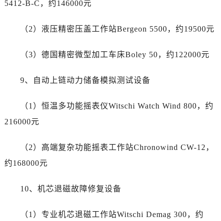
5412-B-C，约146000元
海南省儋州市儋州市那大镇兰洋北路江诗丹顿售后服务中心（需提前预约）
海南省东方市八所镇解放西路江诗丹顿售后服务中心（需提前预约）
（2）液压精密压盖工作站Bergeon 5500，约19500元
海南省琼海市嘉积镇东风路江诗丹顿售后服务中心（需提前预约）
海南省三沙市西沙区西沙群岛永兴岛北京路江诗丹顿售后服务中心（需提前预约）
（3）德国精密微型加工车床Boley 50，约122000元
海南省三亚市吉阳区迎宾路江诗丹顿售后服务中心（需提前预约）
海南省万宁市万城镇解放路江诗丹顿售后服务中心（需提前预约）
9、自动上链动力储备模拟测试设备
海南省文昌市文城镇教育东路江诗丹顿售后服务中心（需提前预约）
海南省五指山市通什镇三月三大道江诗丹顿售后服务中心（需提前预约）
（1）恒温多功能摇表仪Witschi Watch Wind 800，约
香港特别行政区尖沙咀区油尖旺区广东道江诗丹顿售后服务中心（需提前预约）
216000元
香港特别行政区金钟区中西区金钟道江诗丹顿售后服务中心（需提前预约）
香港特别行政区九龙区油尖旺区弥敦道江诗丹顿售后服务中心（需提前预约）
（2）高端复杂功能摇表工作站Chronowind CW-12，
香港特别行政区铜锣湾区湾仔区轩尼诗道江诗丹顿售后服务中心（需提前预约）
约168000元
河南省安阳市文峰区解放大道江诗丹顿售后服务中心（需提前预约）
河南省鹤壁市淇滨区九州路江诗丹顿售后服务中心（需提前预约）
10、机芯退磁故障修复设备
河南省济源市沁园街道济水大道江诗丹顿售后服务中心（需提前预约）
河南省焦作市解放区解放路江诗丹顿售后服务中心（需提前预约）
（1）专业机芯退磁工作站Witschi Demag 300，约