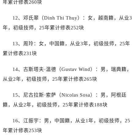
年累计修表260块
内蒙古自治区阿拉善盟市左旗土尔扈特大街江诗丹顿售后服务中心（需提前预约）
内蒙古自治区巴彦淖尔市临河区新华街江诗丹顿售后服务中心（需提前预约）
12、邓氏翠（Dinh Thi Thuy）：女，越南籍，从业3
内蒙古自治区包头市青山区幸福路甲3号王府井百货名表维修江诗丹顿售后服务中心（需提前预约）
年，初级技师，25年累计修表252块
内蒙古自治区赤峰市红山区哈达街江诗丹顿售后服务中心（需提前预约）
内蒙古自治区鄂尔多斯市东胜区伊金霍洛街江诗丹顿售后服务中心（需提前预约）
13、周玲：女，中国籍，从业3年，初级技师，25年
内蒙古自治区呼伦贝尔市海拉尔区中央街江诗丹顿售后服务中心（需提前预约）
累计修表231块
内蒙古自治区通辽市科尔沁区明仁大街江诗丹顿售后服务中心（需提前预约）
内蒙古自治区乌海市海勃湾区人民南路江诗丹顿售后服务中心（需提前预约）
14、古斯塔夫·温德（Gustav Wind）：男，瑞典籍，
内蒙古自治区乌兰察布市集宁区恩和大街江诗丹顿售后服务中心（需提前预约）
从业2年，初级技师，25年累计修表265块
内蒙古自治区锡林郭勒盟市锡林浩特市光明街与额尔敦路交叉口江诗丹顿售后服务中心（需提前预约）
内蒙古自治区兴安盟市乌兰浩特市兴安大街江诗丹顿售后服务中心（需提前预约）
15、尼古拉斯·索萨（Nicolas Sosa）：男，阿根廷
山西省大同市平城区迎宾街江诗丹顿售后服务中心（需提前预约）
籍，从业2年，初级技师，25年累计修表188块
山西省晋城市城区黄华街江诗丹顿售后服务中心（需提前预约）
山西省晋中市榆次区顺城街江诗丹顿售后服务中心（需提前预约）
16、江振宇：男，中国籍，从业1年，初级技师，25
山西省临汾市尧都区解放路江诗丹顿售后服务中心（需提前预约）
年累计修表253块
山西省吕梁市离石区永宁中路与建设街交叉口江诗丹顿售后服务中心（需提前预约）