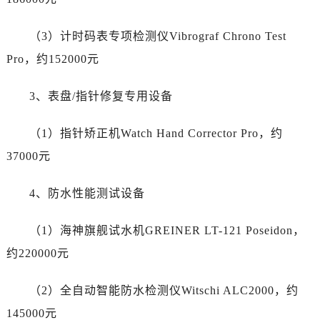
江西省鹰潭市月湖区胜利东路江诗丹顿售后服务中心（需提前预约）
山东省德州市德城区东风中路江诗丹顿售后服务中心（需提前预约）
（3）计时码表专项检测仪Vibrograf Chrono Test
山东省东营市东营区济南路江诗丹顿售后服务中心（需提前预约）
Pro，约152000元
山东省济南市历下区经十路11111号华润中心写字楼（万象城）15层1508室江诗丹顿售后服务中心（需提前预约）
山东省济宁市任城区太白楼路江诗丹顿售后服务中心（需提前预约）
3、表盘/指针修复专用设备
山东省莱芜市文化南路8号银座商城名表维修一楼名表维修江诗丹顿售后服务中心（需提前预约）
山东省临沂市兰山区解放路江诗丹顿售后服务中心（需提前预约）
（1）指针矫正机Watch Hand Corrector Pro，约
山东省日照市东港区烟台路江诗丹顿售后服务中心（需提前预约）
37000元
山东省泰安市泰山区财源街道泰山大街江诗丹顿售后服务中心（需提前预约）
山东省威海市环翠区新威海路89号振华商厦一楼名表维修江诗丹顿售后服务中心（需提前预约）
4、防水性能测试设备
山东省潍坊市奎文区东风东街江诗丹顿售后服务中心（需提前预约）
山东省枣庄市滕州市北辛路与善国路交叉口江诗丹顿售后服务中心（需提前预约）
（1）海神旗舰试水机GREINER LT-121 Poseidon，
山东省淄博市张店区金晶大道江诗丹顿售后服务中心（需提前预约）
约220000元
上海市黄浦区南京东路299号宏伊国际广场写字楼8层806室江诗丹顿售后服务中心（需提前预约）
上海市徐汇区虹桥路3号港汇中心2座37层3705室江诗丹顿售后服务中心（需提前预约）
（2）全自动智能防水检测仪Witschi ALC2000，约
浙江省杭州市上城区钱江路1366号华润大厦A座5层503-5室江诗丹顿售后服务中心（需提前预约）
145000元