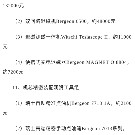
河南省开封市鼓楼区中山路江诗丹顿售后服务中心（需提前预约）
132000元
河南省洛阳市西工区中州中路与解放路交叉口江诗丹顿售后服务中心（需提前预约）
河南省漯河市源汇区交通路江诗丹顿售后服务中心（需提前预约）
（2）双回路退磁机Bergeon 6500，约48000元
河南省南阳市宛城区范蠡东路与南都路交叉口江诗丹顿售后服务中心（需提前预约）
河南省平顶山市卫东区建设路江诗丹顿售后服务中心（需提前预约）
（3）退磁测磁一体机Witschi Teslascope II，约11000
河南省濮阳市大华龙区开州路绿城路交叉口江诗丹顿售后服务中心（需提前预约）
元
河南省三门峡市湖滨区和平路江诗丹顿售后服务中心（需提前预约）
河南省商丘市梁园区神火大道江诗丹顿售后服务中心（需提前预约）
（4）便携式充电退磁器Bergeon MAGNET-O 8804，
河南省新乡市红旗区人民路江诗丹顿售后服务中心（需提前预约）
约7200元
河南省信阳市浉河区东方红大道江诗丹顿售后服务中心（需提前预约）
河南省许昌市魏都区建安大道与八龙路交叉口江诗丹顿售后服务中心（需提前预约）
11、机芯精密装配润滑工具组
河南省郑州市二七区民主路10号华润大厦29层2905室江诗丹顿售后服务中心（需提前预约）
（1）瑞士自动精准点油机Bergeon 7718-1A，约2100
河南省周口市川汇区七一路江诗丹顿售后服务中心（需提前预约）
河南省驻马店市驿城区乐山大道与置地大道交叉口江诗丹顿售后服务中心（需提前预约）
元
湖北省鄂州市鄂城区文星大道江诗丹顿售后服务中心（需提前预约）
（2）瑞士高端精密手动点油笔Bergeon 7013系列，
湖北省黄冈市黄州区赤壁大道江诗丹顿售后服务中心（需提前预约）