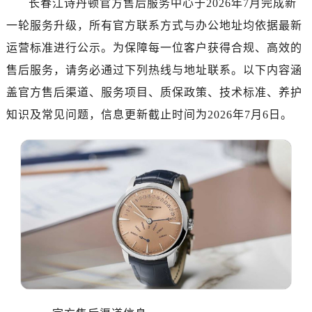
长春江诗丹顿官方售后服务中心于2026年7月完成新
金华市金东区东市南街777号金华万达广场写字楼4号楼22层2209室（需提前预约）
一轮服务升级，所有官方联系方式与办公地址均依据最新
绍兴市越城区胜利东路379号世茂天际中心写字楼8层805室（需提前预约）
嘉兴市南湖区广益路705号嘉兴世界贸易中心写字楼A座13层1304室（需提前预约）
运营标准进行公示。为保障每一位客户获得合规、高效的
南昌市红谷滩新区红谷中大道998号绿地双子塔（中央广场）A1座办公楼14层07室（需提前预约）
售后服务，请务必通过下列热线与地址联系。以下内容涵
济南市历下区经十路11111号华润中心写字楼（万象城）15层1508室（需提前预约）
盖官方售后渠道、服务项目、质保政策、技术标准、养护
广州市天河区天河路230号万菱汇国际中心写字楼A塔7层704室（需提前预约）
知识及常见问题，信息更新截止时间为2026年7月6日。
广州市越秀区环市东路371-375号世界贸易中心大厦南塔写字楼15层07室（需提前预约）
深圳市罗湖区深南东路5001号华润大厦写字楼17层1701室（需提前预约）
惠州市惠城区江北文昌一路7号华贸大厦写字楼1座30层05室（需提前预约）
厦门市思明区湖滨东路95号华润大厦写字楼B座11层1104室（需提前预约）
福州市鼓楼区五四路128-1号恒力城写字楼15层03室（需提前预约）
成都市锦江区人民东路6号SAC东原中心写字楼24层2406B室（需提前预约）
重庆市江北区观音桥步行街2号融恒时代广场写字楼9层902室（需提前预约）
长沙市芙蓉区定王台街道建湘路393号世茂环球金融中心写字楼（芙蓉广场）10层13室（需提前预约）
郑州市二七区铭功路10号华润大厦写字楼29层2905室（需提前预约）
太原市迎泽区解放路15号亨得利名表服务中心（品牌授权店）3层整层（需提前预约）