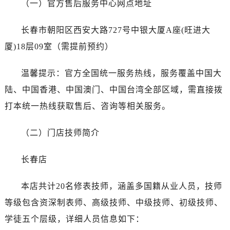
（一）官方售后服务中心网点地址
烟台市芝罘区胜利路139号万达金融中心A座907室（需提前预约）
长春市朝阳区西安大路727号中银大厦A座(旺进大厦)18层09室（需提前预约）
长春市朝阳区西安大路727号中银大厦A座(旺进大
贵阳市南明区都司高架桥路33号亨特国际金融中心14楼14D（需提前预约）
厦)18层09室（需提前预约）
昆明市盘龙区北京路928号同德昆明广场写字楼10层06室（需提前预约）
石家庄市长安区中山东路39号勒泰中心写字楼B座13层07室（需提前预约）
温馨提示：官方全国统一服务热线，服务覆盖中国大
西安市碑林区南关正街88号华侨城长安国际中心E座6楼10室（需提前预约）
陆、中国香港、中国澳门、中国台湾全部区域，需直接拨
海口市龙华区金贸东路5号海口华润大厦B座17层1707室（需提前预约）
唐山市路南区新华东道100号万达广场写字楼A座10层1002室（需提前预约）
打本统一热线获取售后、咨询等相关服务。
台州市椒江区东海大道1800号腾达中心东1幢20楼2002室（需提前预约）
（二）门店技师简介
内蒙古自治区呼和浩特市玉泉区大学西街70号华润万象城写字楼（鄂尔多斯大厦）23层2326室（需提前预约）
甘肃省兰州市七里河区西津西路16号兰州中心写字楼21层2102室（需提前预约）
长春店
黑龙江省大庆市萨尔图区会战大街江诗丹顿售后服务中心（需提前预约）
黑龙江省鹤岗市向阳区红军路江诗丹顿售后服务中心（需提前预约）
本店共计20名修表技师，涵盖多国籍从业人员，技师
黑龙江省黑河市爱辉区中央街江诗丹顿售后服务中心（需提前预约）
等级包含资深制表师、高级技师、中级技师、初级技师、
黑龙江省鸡西市鸡冠区红军路江诗丹顿售后服务中心（需提前预约）
学徒五个层级，详细人员信息如下：
黑龙江省佳木斯市向阳区长安路江诗丹顿售后服务中心（需提前预约）