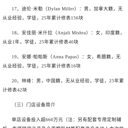
山西省朔州市朔城区怡西路与鄯阳西街交汇处江诗丹顿售后服务中心（需提前预约）
17、迪伦·米勒（Dylan Miller）：男，加拿大籍，无
山西省忻州市忻府区和平东街与七一南路交叉口江诗丹顿售后服务中心（需提前预约）
从业经验，学徒，25年累计修表156块
山西省阳泉市郊区平阳东街与新城大道交叉口江诗丹顿售后服务中心（需提前预约）
山西省运城市盐湖区河东街江诗丹顿售后服务中心（需提前预约）
18、安佳丽·米什拉（Anjali Mishra）：女，印度籍，
山西省长治市潞州区英雄中路江诗丹顿售后服务中心（需提前预约）
从业1年，学徒，25年累计修表40块
山西省太原市迎泽区迎泽街道解放路15号亨得利名表维修授权店3楼江诗丹顿售后服务中心（需提前预约）
天津市和平区赤峰道136号天津国际金融中心26层2603室江诗丹顿售后服务中心（需提前预约）
19、安娜·帕帕斯（Anna Papas）：女，希腊籍，无
安徽省安庆市迎江区人民路江诗丹顿售后服务中心（需提前预约）
从业经验，学徒，25年累计修表16块
安徽省蚌埠市蚌山区淮河路江诗丹顿售后服务中心（需提前预约）
安徽省亳州市谯城区魏武大道江诗丹顿售后服务中心（需提前预约）
20、林峰：男，中国籍，无从业经验，学徒，25年累
安徽省池州市贵池区长江路江诗丹顿售后服务中心（需提前预约）
计修表42块
安徽省滁州市琅琊区南谯北路江诗丹顿售后服务中心（需提前预约）
安徽省阜阳市颍州区颍州北路江诗丹顿售后服务中心（需提前预约）
（三）门店设备简介
安徽省淮北市相山区淮海路江诗丹顿售后服务中心（需提前预约）
安徽省淮南市田家庵区国庆中路江诗丹顿售后服务中心（需提前预约）
单店设备投入超660万元（注：另有配套专用定制辅
安徽省黄山市屯溪区黄山西路江诗丹顿售后服务中心（需提前预约）