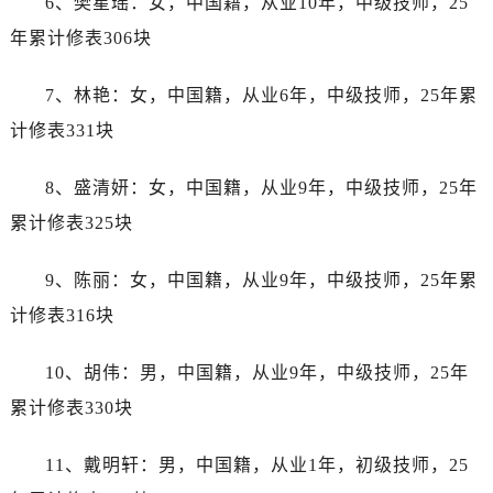
6、樊星瑶：女，中国籍，从业10年，中级技师，25
辽宁省本溪市平山区胜利路江诗丹顿售后服务中心（需提前预约）
年累计修表306块
辽宁省朝阳市双塔区新华路江诗丹顿售后服务中心（需提前预约）
辽宁省丹东市振兴区七经街江诗丹顿售后服务中心（需提前预约）
7、林艳：女，中国籍，从业6年，中级技师，25年累
辽宁省抚顺市新抚区东一路江诗丹顿售后服务中心（需提前预约）
计修表331块
辽宁省阜新市海州区解放大街江诗丹顿售后服务中心（需提前预约）
辽宁省葫芦岛市连山区中央路江诗丹顿售后服务中心（需提前预约）
8、盛清妍：女，中国籍，从业9年，中级技师，25年
辽宁省锦州市古塔区中央大街江诗丹顿售后服务中心（需提前预约）
累计修表325块
辽宁省辽阳市白塔区新运大街江诗丹顿售后服务中心（需提前预约）
辽宁省盘锦市兴隆台区石油大街江诗丹顿售后服务中心（需提前预约）
9、陈丽：女，中国籍，从业9年，中级技师，25年累
辽宁省铁岭市银州区南马路江诗丹顿售后服务中心（需提前预约）
计修表316块
辽宁省营口市站前区市府路与渤海大街交叉口江诗丹顿售后服务中心（需提前预约）
辽宁省沈阳市沈河区中街路137号亨得利名表维修授权店1楼江诗丹顿售后服务中心（需提前预约）
10、胡伟：男，中国籍，从业9年，中级技师，25年
辽宁省沈阳市沈河区中街路83号亨得利名表维修授权店1楼江诗丹顿售后服务中心（需提前预约）
累计修表330块
北京市朝阳区建国门外大街甲6号华熙国际中心D座11层1102室江诗丹顿售后服务中心（需提前预约）
北京市东城区东长安街1号王府井东方广场W3座6层602室江诗丹顿售后服务中心（需提前预约）
11、戴明轩：男，中国籍，从业1年，初级技师，25
河北省保定市竞秀区朝阳北大街北国先天下江诗丹顿售后服务中心（需提前预约）