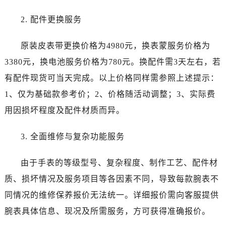
青海省玉树藏族自治州结古镇胜利路江诗丹顿售后服务中心（需提前预约）
陕西省安康市汉滨区金州路江诗丹顿售后服务中心（需提前预约）
2. 配件更换服务
陕西省宝鸡市渭滨区经二路江诗丹顿售后服务中心（需提前预约）
原装皮表带更换价格为4980元，换表蒙服务价格为
陕西省汉中市汉台区北大街江诗丹顿售后服务中心（需提前预约）
陕西省商洛市商州区州城街江诗丹顿售后服务中心（需提前预约）
3380元，换电池服务价格为780元。换配件需3天左右，若
陕西省铜川市王益区红旗街江诗丹顿售后服务中心（需提前预约）
有配件现货可当天完成。以上价格同样需参照上述提示：
陕西省渭南市临渭区东风大街江诗丹顿售后服务中心（需提前预约）
1、仅为基础款参考价；2、价格随活动调整；3、实际费
陕西省咸阳市秦都区沣西新城统一西路与白马河路交汇处江诗丹顿售后服务中心（需提前预约）
用因损坏程度及配件材质而异。
陕西省延安市宝塔区中心街江诗丹顿售后服务中心（需提前预约）
陕西省榆林市榆阳区长兴路江诗丹顿售后服务中心（需提前预约）
3. 全面维修与复杂功能服务
新疆维吾尔自治区阿克苏市东大街江诗丹顿售后服务中心（需提前预约）
新疆维吾尔自治区阿拉尔市胜利大道江诗丹顿售后服务中心（需提前预约）
由于手表的等级型号、复杂程度、制作工艺、配件材
新疆维吾尔自治区阿拉山口市友好路江诗丹顿售后服务中心（需提前预约）
质、损坏情况及服务项目等各因素不同，导致每款腕表不
新疆维吾尔自治区阿勒泰市解放路江诗丹顿售后服务中心（需提前预约）
同情况的维修保养报价无法统一。详细报价需向客服提供
新疆维吾尔自治区阿图什市光明路江诗丹顿售后服务中心（需提前预约）
腕表具体信息、现况及所需服务，方可获得准确报价。
新疆维吾尔自治区白杨市军垦路江诗丹顿售后服务中心（需提前预约）