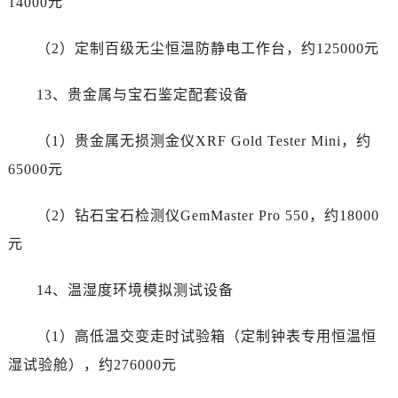
14000元
湖南省益阳市赫山区桃花仑路江诗丹顿售后服务中心（需提前预约）
湖南省永州市冷水滩区永州大道与中兴路交叉口江诗丹顿售后服务中心（需提前预约）
（2）定制百级无尘恒温防静电工作台，约125000元
湖南省岳阳市岳阳楼区东茅岭路江诗丹顿售后服务中心（需提前预约）
湖南省张家界市永定区解放路江诗丹顿售后服务中心（需提前预约）
13、贵金属与宝石鉴定配套设备
湖南省长沙市芙蓉区建湘路393号世茂环球金融中心写字楼10层1013室江诗丹顿售后服务中心（需提前预约）
湖南省株洲市芦淞区建设南路江诗丹顿售后服务中心（需提前预约）
（1）贵金属无损测金仪XRF Gold Tester Mini，约
甘肃省白银市白银区北京路江诗丹顿售后服务中心（需提前预约）
65000元
甘肃省定西市安定区解放路江诗丹顿售后服务中心（需提前预约）
甘肃省敦煌市沙州镇阳关中路江诗丹顿售后服务中心（需提前预约）
（2）钻石宝石检测仪GemMaster Pro 550，约18000
甘肃省合作市人民街江诗丹顿售后服务中心（需提前预约）
元
甘肃省嘉峪关市雄关区新华中路江诗丹顿售后服务中心（需提前预约）
甘肃省金昌市金川区北京路江诗丹顿售后服务中心（需提前预约）
14、温湿度环境模拟测试设备
甘肃省酒泉市肃州区西大街江诗丹顿售后服务中心（需提前预约）
甘肃省临夏市城南街道团结路江诗丹顿售后服务中心（需提前预约）
（1）高低温交变走时试验箱（定制钟表专用恒温恒
甘肃省陇南市武都区人民路江诗丹顿售后服务中心（需提前预约）
湿试验舱），约276000元
甘肃省平凉市崆峒区西大街江诗丹顿售后服务中心（需提前预约）