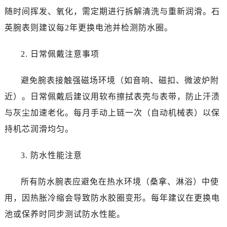
四川省攀枝花市东区三线大道北段江诗丹顿售后服务中心（需提前预约）
随时间挥发、氧化，需定期进行拆解清洗与重新润滑。石
四川省遂宁市船山区香林南路江诗丹顿售后服务中心（需提前预约）
英腕表则建议每2年更换电池并检测防水圈。
四川省雅安市雨城区熊猫大道江诗丹顿售后服务中心（需提前预约）
四川省宜宾市翠屏区长翠路江诗丹顿售后服务中心（需提前预约）
2. 日常佩戴注意事项
四川省资阳市雁江区滨江大道一段与和平南路江诗丹顿售后服务中心（需提前预约）
四川省自贡市自流井区华商北路江诗丹顿售后服务中心（需提前预约）
避免腕表接触强磁场环境（如音响、磁扣、微波炉附
西藏自治区阿里地区噶尔县北京西路江诗丹顿售后服务中心（需提前预约）
近）。日常佩戴后建议用软布擦拭表壳与表带，防止汗渍
西藏自治区昌都市卡若区昌都西路江诗丹顿售后服务中心（需提前预约）
与灰尘加速老化。每月手动上链一次（自动机械表）以保
西藏自治区拉萨市城关区北京中路江诗丹顿售后服务中心（需提前预约）
持机芯润滑均匀。
西藏自治区林芝市巴宜区广东路江诗丹顿售后服务中心（需提前预约）
西藏自治区那曲市色尼区浙江西路江诗丹顿售后服务中心（需提前预约）
3. 防水性能注意
西藏自治区日喀则市桑珠孜区上海中路江诗丹顿售后服务中心（需提前预约）
西藏自治区山南市乃东区湖北大道江诗丹顿售后服务中心（需提前预约）
所有防水腕表应避免在热水环境（桑拿、淋浴）中使
云南省保山市隆阳区正阳路江诗丹顿售后服务中心（需提前预约）
用，因热胀冷缩会导致防水胶圈变形。每年建议在更换电
云南省楚雄彝族自治州楚雄市鹿城南路江诗丹顿售后服务中心（需提前预约）
池或保养时同步测试防水性能。
云南省大理白族自治州大理市建设路江诗丹顿售后服务中心（需提前预约）