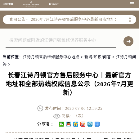
2026年7月江诗丹顿全国官方售后客户服务热线：400-882-9682

江诗丹顿官方全国统一服务热线400-882-9682，服务覆盖中国大陆、香港、澳门、台湾全部区域（非大陆需加拨“+86”）
▲
官网公告>
2026年7月江诗丹顿售后服务中心最新网点地址：
▼
北京市东城区东长安街1号东方广场写字楼W3座6层602室（需提前预约）
北京市朝阳区建国门外大街甲6号华熙国际中心写字楼D座11层1102室（需提前预约）
天津市和平区赤峰道136号天津国际金融中心写字楼26层2603室（需提前预约）
上海市徐汇区虹桥路3号港汇中心写字楼2座37层3705室（需提前预约）
当前位置：
江诗丹顿售后维修服务中心地点
>
新闻/知识/问答
>
江诗丹顿问
上海市黄浦区南京东路299号宏伊国际广场写字楼8层806室（需提前预约）
答
>
南京市秦淮区中山南路1号（新街口）南京中心写字楼22层C1-1室（需提前预约）
长春江诗丹顿官方售后服务中心｜最新官方
常州市新北区龙锦路1590号现代传媒中心写字楼5号楼10层1008室（需提前预约）
地址和全部热线权威信息公示（2026年7月更
徐州市鼓楼区淮海东路29号苏宁广场IFC国际金融中心写字楼35层3508室（需提前预约）
新）
扬州市邗江区国展路29号星耀天地写字楼1号楼18层1803室（需提前预约）
盐城市盐都区世纪大道5号盐城金融城写字楼1号楼16层1604室（需提前预约）
发布时间：2026-07-06 12:59:25
泰州市海陵区永定东路399号置地商务中心东塔写字楼（华润万象城）17层1706室（需提前预约）
阅读：（
次）
宁波市江北区大闸南路500号来福士广场办公楼20层2009室（需提前预约）
分享到：
杭州市上城区钱江路1366号华润大厦写字楼A座5层503-5室（需提前预约）