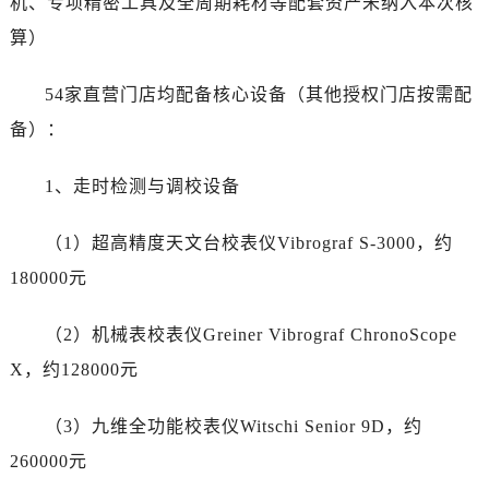
机、专项精密工具及全周期耗材等配套资产未纳入本次核
安徽省六安市金安区解放中路江诗丹顿售后服务中心（需提前预约）
算）
安徽省马鞍山市雨山区湖南西路江诗丹顿售后服务中心（需提前预约）
安徽省宿州市埇桥区人民中路江诗丹顿售后服务中心（需提前预约）
54家直营门店均配备核心设备（其他授权门店按需配
安徽省铜陵市铜官区石城大道江诗丹顿售后服务中心（需提前预约）
备）：
安徽省芜湖市镜湖区中山路步行街江诗丹顿售后服务中心（需提前预约）
安徽省宣城市宣州区叠嶂西路江诗丹顿售后服务中心（需提前预约）
1、走时检测与调校设备
福建省龙岩市新罗区九一南路江诗丹顿售后服务中心（需提前预约）
福建省南平市建阳区人民西路江诗丹顿售后服务中心（需提前预约）
（1）超高精度天文台校表仪Vibrograf S-3000，约
福建省宁德市蕉城区天湖东路江诗丹顿售后服务中心（需提前预约）
180000元
福建省莆田市城厢区霞林街道荔华东大道江诗丹顿售后服务中心（需提前预约）
福建省三明市三元区东乾二路江诗丹顿售后服务中心（需提前预约）
（2）机械表校表仪Greiner Vibrograf ChronoScope
福建省漳州市龙文区步港路江诗丹顿售后服务中心（需提前预约）
X，约128000元
江苏省常州市新北区龙锦路1590号现代传媒中心5号楼10层1008室江诗丹顿售后服务中心（需提前预约）
江苏省淮安市清江浦区淮海北路江诗丹顿售后服务中心（需提前预约）
（3）九维全功能校表仪Witschi Senior 9D，约
江苏省连云港市海州区通灌北路江诗丹顿售后服务中心（需提前预约）
260000元
江苏省南京市秦淮区中山南路1号南京中心22层22-C1-C3室江诗丹顿售后服务中心（需提前预约）