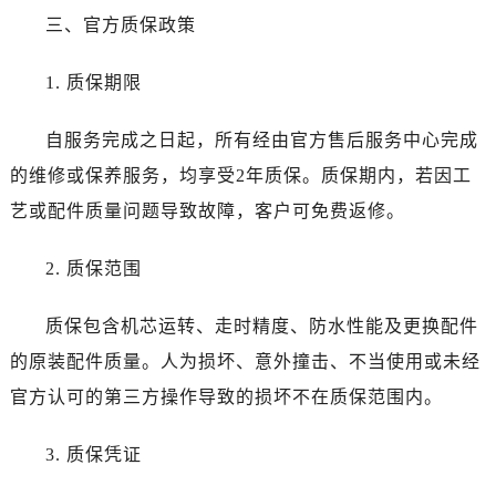
新疆维吾尔自治区北屯市团结路江诗丹顿售后服务中心（需提前预约）
三、官方质保政策
新疆维吾尔自治区博乐市博乐市北京路江诗丹顿售后服务中心（需提前预约）
新疆维吾尔自治区昌吉市延安北路江诗丹顿售后服务中心（需提前预约）
1. 质保期限
新疆维吾尔自治区阜康市博峰路江诗丹顿售后服务中心（需提前预约）
新疆维吾尔自治区哈密市伊州区建国北路江诗丹顿售后服务中心（需提前预约）
自服务完成之日起，所有经由官方售后服务中心完成
新疆维吾尔自治区和田市和田市北京西路江诗丹顿售后服务中心（需提前预约）
的维修或保养服务，均享受2年质保。质保期内，若因工
新疆维吾尔自治区胡杨河市胡杨河市胡杨路江诗丹顿售后服务中心（需提前预约）
艺或配件质量问题导致故障，客户可免费返修。
新疆维吾尔自治区霍尔果斯市亚欧北路江诗丹顿售后服务中心（需提前预约）
新疆维吾尔自治区喀什市解放北路江诗丹顿售后服务中心（需提前预约）
2. 质保范围
新疆维吾尔自治区可克达拉市幸福路江诗丹顿售后服务中心（需提前预约）
新疆维吾尔自治区克拉玛依市克拉玛依区友谊路江诗丹顿售后服务中心（需提前预约）
质保包含机芯运转、走时精度、防水性能及更换配件
新疆维吾尔自治区库车市库车市文化东路江诗丹顿售后服务中心（需提前预约）
的原装配件质量。人为损坏、意外撞击、不当使用或未经
新疆维吾尔自治区库尔勒市库尔勒市人民东路江诗丹顿售后服务中心（需提前预约）
官方认可的第三方操作导致的损坏不在质保范围内。
新疆维吾尔自治区奎屯市团结西街江诗丹顿售后服务中心（需提前预约）
新疆维吾尔自治区昆玉市昆泉街江诗丹顿售后服务中心（需提前预约）
3. 质保凭证
新疆维吾尔自治区沙湾市三道河子镇世纪大道南路江诗丹顿售后服务中心（需提前预约）