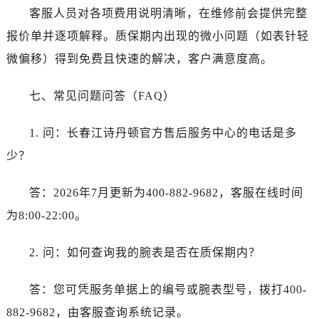
辽宁省大连市中山区人民路15号国际金融大厦7层G室江诗丹顿售后服务中心（需提前预约）
客服人员对各项费用说明清晰，在维修前会提供完整
广东省佛山市禅城区季华五路57号万科金融中心C座12层1205室江诗丹顿售后服务中心（需提前预约）
报价单并逐项解释。质保期内出现的微小问题（如表针轻
广东省东莞市东城街道鸿福东路1号民盈国贸中心T1写字楼9层907室江诗丹顿售后服务中心（需提前预约）
微偏移）得到免费且快速的解决，客户满意度高。
江苏省无锡市梁溪区人民中路139号恒隆广场写字楼1座11层1104室江诗丹顿售后服务中心（需提前预约）
江苏省南通市崇川区工农路57号圆融广场写字楼16层1603室江诗丹顿售后服务中心（需提前预约）
七、常见问题问答（FAQ）
江苏省苏州市苏州工业园区 星港街199号苏州中心办公楼C座22层08室江诗丹顿售后服务中心（需提前预约）
湖北省武汉市江汉区解放大道686号世界贸易大厦38层09室江诗丹顿售后服务中心（需提前预约）
1. 问：长春江诗丹顿官方售后服务中心的电话是多
广西省南宁市青秀区金湖路59号地王大厦12楼1224室江诗丹顿售后服务中心（需提前预约）
少？
安徽省合肥市蜀山区潜山路111号万象城华润大厦B座12楼03室江诗丹顿售后服务中心（需提前预约）
福建省泉州市丰泽区宝洲路729号浦西万达中心写字楼A座7楼709室江诗丹顿售后服务中心（需提前预约）
答：2026年7月更新为400-882-9682，客服在线时间
山东省青岛市南区山东路6号华润大厦B座22层04室江诗丹顿售后服务中心（需提前预约）
为8:00-22:00。
山东省烟台市芝罘区胜利路139号万达金融中心A座907室江诗丹顿售后服务中心（需提前预约）
吉林省长春市朝阳区西安大路727号中银大厦A座(旺进大厦)18层09室江诗丹顿售后服务中心（需提前预约）
2. 问：如何查询我的腕表是否在质保期内？
贵州省贵阳市南明区都司高架桥路33号亨特国际金融中心14楼14D江诗丹顿售后服务中心（需提前预约）
云南省昆明市盘龙区北京路928号同德昆明广场写字楼10层06室江诗丹顿售后服务中心（需提前预约）
答：您可凭服务单据上的编号或腕表型号，拨打400-
河北省石家庄市长安区中山东路39号勒泰中心写字楼B座13层07室江诗丹顿售后服务中心（需提前预约）
882-9682，由客服查询系统记录。