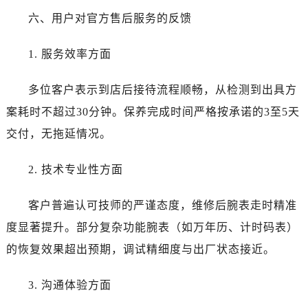
云南省德宏傣族景颇族自治州芒市团结大街江诗丹顿售后服务中心（需提前预约）
六、用户对官方售后服务的反馈
云南省迪庆藏族自治州香格里拉市长征大道江诗丹顿售后服务中心（需提前预约）
云南省红河哈尼族彝族自治州蒙自市天马路江诗丹顿售后服务中心（需提前预约）
1. 服务效率方面
云南省丽江市古城区七星街江诗丹顿售后服务中心（需提前预约）
云南省临沧市临翔区世纪路江诗丹顿售后服务中心（需提前预约）
多位客户表示到店后接待流程顺畅，从检测到出具方
云南省怒江傈僳族自治州泸水市人民路江诗丹顿售后服务中心（需提前预约）
案耗时不超过30分钟。保养完成时间严格按承诺的3至5天
云南省普洱市思茅区振兴大道江诗丹顿售后服务中心（需提前预约）
交付，无拖延情况。
云南省曲靖市麒麟区学府路江诗丹顿售后服务中心（需提前预约）
云南省文山壮族苗族自治州文山市东风路江诗丹顿售后服务中心（需提前预约）
2. 技术专业性方面
云南省西双版纳傣族自治州景洪市宣慰大道江诗丹顿售后服务中心（需提前预约）
云南省玉溪市红塔区南北大街江诗丹顿售后服务中心（需提前预约）
客户普遍认可技师的严谨态度，维修后腕表走时精准
云南省昭通市昭阳区青年路江诗丹顿售后服务中心（需提前预约）
度显著提升。部分复杂功能腕表（如万年历、计时码表）
重庆市江北区观音桥步行街2号融恒时代广场9层902室江诗丹顿售后服务中心（需提前预约）
的恢复效果超出预期，调试精细度与出厂状态接近。
新疆维吾尔自治区乌鲁木齐市天山区红山路26号时代广场（CCMALL）C座17层17-B江诗丹顿售后服务中心（需提前预约）
浙江省温州市鹿城区锦绣路1067号置信广场10层1015室江诗丹顿售后服务中心（需提前预约）
3. 沟通体验方面
黑龙江省哈尔滨市道里区友谊西路600号富力中心T2座写字楼29层03室室江诗丹顿售后服务中心（需提前预约）