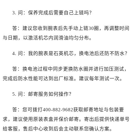
陕西省西安市碑林区南关正街88号华侨城长安国际中心E座6楼10室江诗丹顿售后服务中心（需提前预约）
海南省海口市龙华区金贸东路5号海口华润大厦B座17层1707室江诗丹顿售后服务中心（需提前预约）
3. 问：保养完成后需要自己上链吗？
河北省唐山市路南区新华东道100号万达广场写字楼A座10层1002室江诗丹顿售后服务中心（需提前预约）
台州市椒江区东海大道1800号腾达中心东1幢20楼2002室江诗丹顿售后服务中心（需提前预约）
答：建议您收到腕表后先手动上链30圈，再调整时间
呼和浩特市玉泉区大学西街70号华润万象城写字楼（鄂尔多斯大厦）23层2326室江诗丹顿售后服务中心（需提前预约）
与日期，以激活机芯内润滑油均匀分布。
兰州市七里河区西津西路16号兰州中心写字楼21层2102室江诗丹顿售后服务中心（需提前预约）
节假日正常营业！
4. 问：我的腕表是石英机芯，换电池后还防不防水？
答：换电池过程中同步更换防水圈并进行加压测试，
完成后防水性能可达到出厂标准。建议每年测试一次。
5. 问：邮寄服务如何操作？
答：您可拨打400-882-9682获取邮寄地址与包装要
求，建议使用原装表盒并保价邮寄。寄出后提供快递单号
给客服，售后中心收到后会主动联系您确认方案。