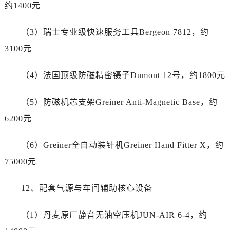
湖北省黄石市黄石港区武汉路江诗丹顿售后服务中心（需提前预约）
约1400元
湖北省荆门市东宝中天街步行街江诗丹顿售后服务中心（需提前预约）
（3）瑞士专业级快速服务工具Bergeon 7812，约
湖北省荆州市荆州区荆中路江诗丹顿售后服务中心（需提前预约）
湖北省十堰市茅箭区人民北路江诗丹顿售后服务中心（需提前预约）
3100元
湖北省随州市曾都区青年路江诗丹顿售后服务中心（需提前预约）
（4）法国顶级防磁精密镊子Dumont 12号，约1800元
湖北省咸宁市咸安区长安大道江诗丹顿售后服务中心（需提前预约）
湖北省襄阳市樊城区长虹路与人民路交叉口江诗丹顿售后服务中心（需提前预约）
（5）防磁机芯支架Greiner Anti-Magnetic Base，约
湖北省孝感市孝南区复兴大道江诗丹顿售后服务中心（需提前预约）
6200元
湖北省宜昌市西陵区夷陵大道与港窑路江诗丹顿售后服务中心（需提前预约）
湖南省常德市武陵区人民路江诗丹顿售后服务中心（需提前预约）
（6）Greiner全自动装针机Greiner Hand Fitter X，约
湖南省郴州市北湖区国庆北路江诗丹顿售后服务中心（需提前预约）
75000元
湖南省衡阳市雁峰区解放路江诗丹顿售后服务中心（需提前预约）
湖南省怀化市鹤城区迎丰中路江诗丹顿售后服务中心（需提前预约）
12、配套气源与车间辅助核心设备
湖南省娄底市娄星区长青街江诗丹顿售后服务中心（需提前预约）
湖南省邵阳市双清区东风路江诗丹顿售后服务中心（需提前预约）
（1）丹麦原厂静音无油空压机JUN-AIR 6-4，约
湖南省湘潭市雨湖区莲城大道江诗丹顿售后服务中心（需提前预约）