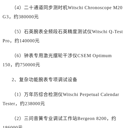
江苏省宿迁市宿城区西湖路江诗丹顿售后服务中心（需提前预约）
（4）二十通道同步测时机Witschi Chronoscope M20
江苏省泰州市海陵区永定东路399号置地商务中心东塔（华润万象城）17层1706室江诗丹顿售后服务中心（需提前预约）
G3，约380000元
江苏省徐州市鼓楼区淮海东路29号苏宁广场IFC国际金融中心35层3508室江诗丹顿售后服务中心（需提前预约）
江苏省盐城市盐都区世纪大道5号盐城金融城写字楼1号楼16层1604室江诗丹顿售后服务中心（需提前预约）
（5）石英腕表全频段石英精度测试仪Witschi Q-Test
江苏省扬州市邗江区国展路29号星耀天地写字楼1号楼18层1803室江诗丹顿售后服务中心（需提前预约）
Pro，约140000元
江苏省镇江市京口区中山东路江诗丹顿售后服务中心（需提前预约）
江西省抚州市临川区赣东大道江诗丹顿售后服务中心（需提前预约）
（6）钟表专用激光摆轮干涉仪CSEM Optimum
江西省赣州市章贡区文清路江诗丹顿售后服务中心（需提前预约）
150，约750000元
江西省吉安市吉州区井冈山大道江诗丹顿售后服务中心（需提前预约）
江西省景德镇市珠山区珠山中路江诗丹顿售后服务中心（需提前预约）
2、复杂功能腕表专项调试设备
江西省九江市浔阳区浔阳路江诗丹顿售后服务中心（需提前预约）
江西省南昌市红谷滩新区红谷中大道998号绿地双子塔（中央广场）A1座办公楼14层1407室江诗丹顿售后服务中心（需提前预约）
（1）万年历综合检测仪Witschi Perpetual Calendar
江西省萍乡市安源区萍安北大道与康庄路交叉口江诗丹顿售后服务中心（需提前预约）
Tester，约238000元
江西省上饶市信州区滨江西路江诗丹顿售后服务中心（需提前预约）
江西省新余市渝水区北湖西路江诗丹顿售后服务中心（需提前预约）
（2）三问音簧专业调试工作站Bergeon 8200，约
江西省宜春市袁州区中山中路江诗丹顿售后服务中心（需提前预约）
186000元