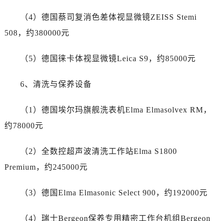
福建省厦门市思明区湖滨东路95号万象城华润大厦B座11层1104室江诗丹顿售后服务中心（需提前预约）
（4）德国蔡司复消色差体视显微镜ZEISS Stemi
广东省潮州市潮安区新风路与潮汕路交汇处江诗丹顿售后服务中心（需提前预约）
广东省广州市天河区天河路230号万菱汇国际中心A塔7层704室江诗丹顿售后服务中心（需提前预约）
508，约380000元
广东省广州市越秀区环市东路371-375号世界贸易中心大厦南塔15层1507室江诗丹顿售后服务中心（需提前预约）
（5）德国徕卡体视显微镜Leica S9，约85000元
广东省河源市源城区越王大道江诗丹顿售后服务中心（需提前预约）
广东省惠州市惠城区江北文昌一路7号华贸大厦1座30层3005室江诗丹顿售后服务中心（需提前预约）
6、清洗与保养设备
广东省江门市蓬江区广场西路江诗丹顿售后服务中心（需提前预约）
广东省揭阳市榕城进贤门步行街江诗丹顿售后服务中心（需提前预约）
（1）德国埃尔玛旗舰洗表机Elma Elmasolvex RM，
广东省茂名市电白区水东街道迎宾大道江诗丹顿售后服务中心（需提前预约）
约78000元
广东省梅州市梅江区金燕大道江诗丹顿售后服务中心（需提前预约）
广东省清远市清城区湖西路江诗丹顿售后服务中心（需提前预约）
（2）全数控超声波清洗工作站Elma S1800
广东省汕头市龙湖区长平路江诗丹顿售后服务中心（需提前预约）
Premium，约245000元
广东省汕尾市城区香洲街道园林社区翠园街江诗丹顿售后服务中心（需提前预约）
广东省韶关市武江区芙蓉新区与老城中心交汇处江诗丹顿售后服务中心（需提前预约）
（3）德国Elma Elmasonic Select 900，约192000元
广东省深圳市罗湖区深南东路5001号华润大厦17层1701室江诗丹顿售后服务中心（需提前预约）
广东省阳江市江城区东风一路江诗丹顿售后服务中心（需提前预约）
（4）瑞士Bergeon保养专用精密工作台机组Bergeon