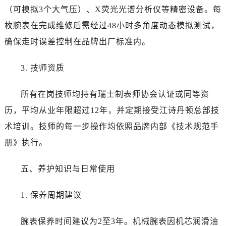
贵州省遵义市红花岗区共青大道与嵩山路交叉口江诗丹顿售后服务中心（需提前预约）
（可模拟3个大气压）、X荧光光谱分析仪等精密设备。每
四川省阿坝州市马尔康市团结街江诗丹顿售后服务中心（需提前预约）
枚腕表在完成维修后需经过48小时多角度动态模拟测试，
四川省巴中市巴州区江北大道江诗丹顿售后服务中心（需提前预约）
确保走时误差控制在品牌出厂标准内。
四川省成都市锦江区人民东路6号SAC东原中心24层2406B室江诗丹顿售后服务中心（需提前预约）
四川省达州市通川区中心广场、老车坝江诗丹顿售后服务中心（需提前预约）
3. 技师资质
四川省德阳市旌阳区长江西路、南街江诗丹顿售后服务中心（需提前预约）
四川省甘孜州市康定市情歌广场、箭炉街江诗丹顿售后服务中心（需提前预约）
所有在岗技师均持有瑞士制表师协会认证或同等资
四川省广安市广安区建安南路江诗丹顿售后服务中心（需提前预约）
历，平均从业年限超过12年，并定期接受江诗丹顿总部技
四川省广元市利州区老城南北街、东大街江诗丹顿售后服务中心（需提前预约）
术培训。技师的每一步操作均依照品牌内部《技术规范手
四川省乐山市市中区嘉定中路江诗丹顿售后服务中心（需提前预约）
册》执行。
四川省凉山州市西昌市大巷口下街江诗丹顿售后服务中心（需提前预约）
四川省泸州市江阳区治平路江诗丹顿售后服务中心（需提前预约）
五、养护知识与日常使用
四川省眉山市东坡区三苏路江诗丹顿售后服务中心（需提前预约）
四川省绵阳市涪城区翠花街江诗丹顿售后服务中心（需提前预约）
1. 保养周期建议
四川省南充市高坪区江东大道江诗丹顿售后服务中心（需提前预约）
四川省内江市东兴区汉安大道江诗丹顿售后服务中心（需提前预约）
腕表保养时间建议为2至3年。机械腕表因机芯润滑油