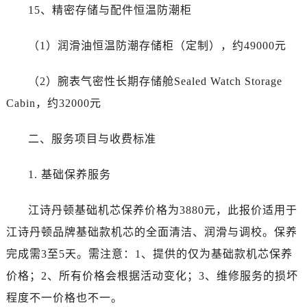
甘肃省庆阳市西峰区南大街江诗丹顿售后服务中心（需提前预约）
15、精密存储与配件恒温防潮柜
甘肃省天水市秦州区民主路江诗丹顿售后服务中心（需提前预约）
甘肃省武威市凉州区迎宾路江诗丹顿售后服务中心（需提前预约）
（1）润滑油恒温防潮存储柜（定制），约49000元
甘肃省张掖市甘州区民乐北路江诗丹顿售后服务中心（需提前预约）
（2）腕表气密性长期存储舱Sealed Watch Storage
宁夏回族自治区固原市原州区文化街江诗丹顿售后服务中心（需提前预约）
宁夏回族自治区石嘴山市大武口区贺兰山路江诗丹顿售后服务中心（需提前预约）
Cabin，约32000元
宁夏回族自治区吴忠市利通区开元大道江诗丹顿售后服务中心（需提前预约）
二、服务项目与收费标准
宁夏回族自治区银川市兴庆区新华东路97号新百中心C馆一层C1-18号商铺江诗丹顿售后服务中心（需提前预约）
宁夏回族自治区中卫市沙坡头区鼓楼东街江诗丹顿售后服务中心（需提前预约）
1. 基础保养服务
青海省果洛藏族自治州玛沁县团结路江诗丹顿售后服务中心（需提前预约）
青海省海北藏族自治州海晏县将军路江诗丹顿售后服务中心（需提前预约）
江诗丹顿基础机芯保养价格为3880元，此报价适用于
青海省海东市乐都区滨河路江诗丹顿售后服务中心（需提前预约）
江诗丹顿品牌基础款机芯的全面清洁、润滑与调校。保养
青海省海南藏族自治州共和县青海湖大街江诗丹顿售后服务中心（需提前预约）
完成需3至5天。需注意：1、提供的仅为基础款机芯保养
青海省海西蒙古族藏族自治州德令哈市柴达木路江诗丹顿售后服务中心（需提前预约）
青海省黄南藏族自治州同仁市德合隆路江诗丹顿售后服务中心（需提前预约）
价格；2、所有价格会根据活动变化；3、维修服务的损坏
青海省西宁市城西区海湖新区西关大道江诗丹顿售后服务中心（需提前预约）
程度不一价格也不一。